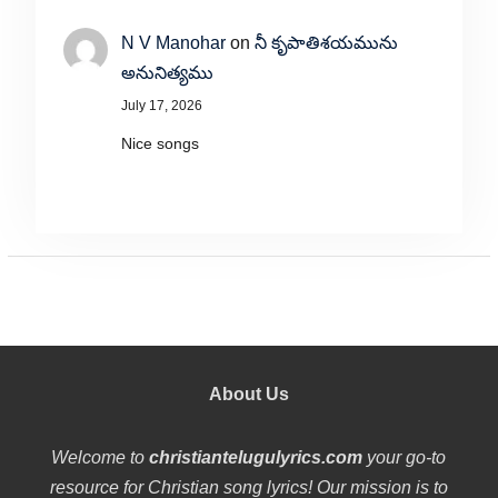
N V Manohar
on
నీ కృపాతిశయమును
అనునిత్యము
July 17, 2026
Nice songs
About Us
Welcome to
christiantelugulyrics.com
your go-to
resource for Christian song lyrics! Our mission is to