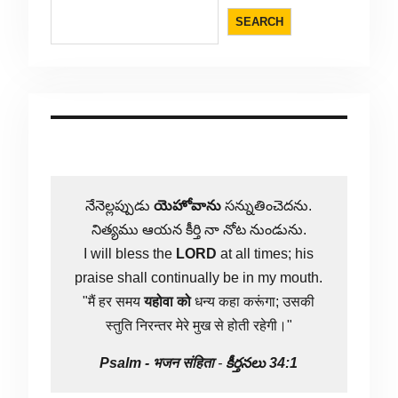
SEARCH
నేనెల్లప్పుడు
యెహోవాను
సన్నుతించెదను.
నిత్యము ఆయన కీర్తి నా నోట నుండును.
I will bless the
LORD
at all times; his
praise shall continually be in my mouth.
"मैं हर समय
यहोवा
को
धन्य कहा करूंगा; उसकी
स्तुति निरन्तर मेरे मुख से होती रहेगी।"
Psalm -
भजन संहिता
-
కీర్తనలు 34:1