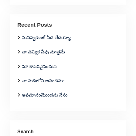
Recent Posts
నువివ్వకుంటే ఏది లేదయ్యా
నా నమ్మిక నీవు మాత్రమే
మా కాపరివైనందున
నా మదిలోని ఆనందమా
అవమానంమొందను నేను
Search