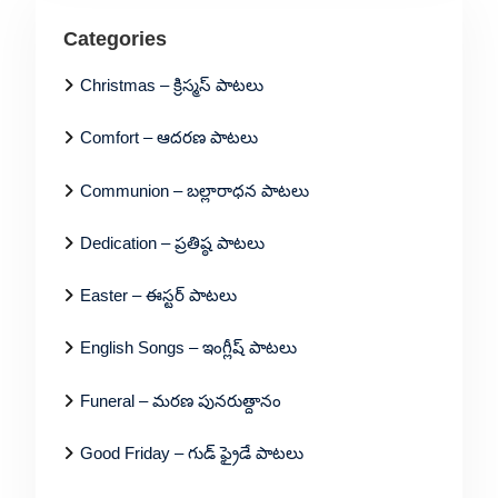
Categories
Christmas – క్రిస్మస్ పాటలు
Comfort – ఆదరణ పాటలు
Communion – బల్లారాధన పాటలు
Dedication – ప్రతిష్ఠ పాటలు
Easter – ఈస్టర్ పాటలు
English Songs – ఇంగ్లీష్ పాటలు
Funeral – మరణ పునరుత్దానం
Good Friday – గుడ్ ఫ్రైడే పాటలు