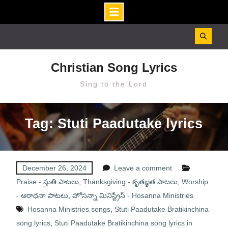
Skip
to
content
Christian Song Lyrics
Sing to the Lord
Tag: Stuti Paadutake lyrics
December 26, 2024
Leave a comment
Praise - స్తుతి పాటలు
,
Thanksgiving - కృతజ్ఞత పాటలు
,
Worship
- ఆరాధనా పాటలు
,
హోసన్నా మినిస్ట్రీస్ - Hosanna Ministries
Hosanna Ministries songs
,
Stuti Paadutake Bratikinchina
song lyrics
,
Stuti Paadutake Bratikinchina song lyrics in