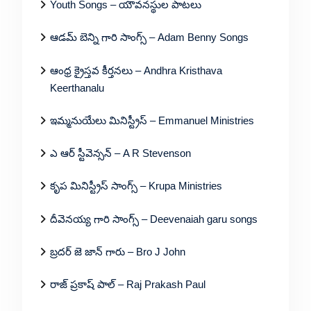
Youth Songs – యౌవనస్థుల పాటలు
ఆడమ్ బెన్ని గారి సాంగ్స్ – Adam Benny Songs
ఆంధ్ర క్రైస్తవ కీర్తనలు – Andhra Kristhava
Keerthanalu
ఇమ్మనుయేలు మినిస్ట్రీస్ – Emmanuel Ministries
ఎ ఆర్ స్టీవెన్సన్ – A R Stevenson
కృప మినిస్ట్రీస్ సాంగ్స్ – Krupa Ministries
దీవెనయ్య గారి సాంగ్స్ – Deevenaiah garu songs
బ్రదర్ జె జాన్ గారు – Bro J John
రాజ్ ప్రకాష్ పాల్ – Raj Prakash Paul