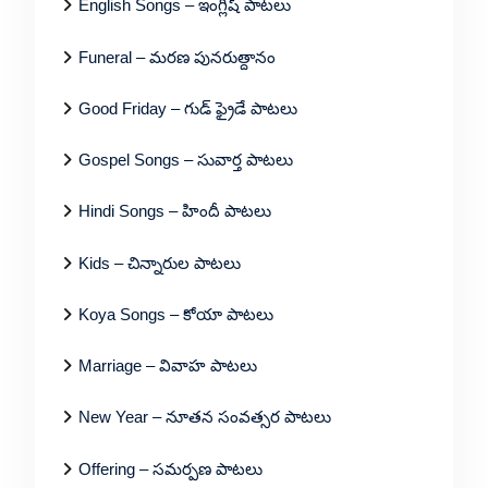
English Songs – ఇంగ్లీష్ పాటలు
Funeral – మరణ పునరుత్దానం
Good Friday – గుడ్ ఫ్రైడే పాటలు
Gospel Songs – సువార్త పాటలు
Hindi Songs – హిందీ పాటలు
Kids – చిన్నారుల పాటలు
Koya Songs – కోయా పాటలు
Marriage – వివాహ పాటలు
New Year – నూతన సంవత్సర పాటలు
Offering – సమర్పణ పాటలు