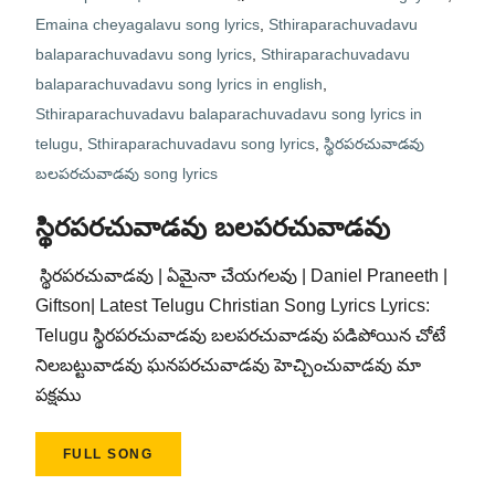
Emaina cheyagalavu song lyrics
,
Sthiraparachuvadavu
balaparachuvadavu song lyrics
,
Sthiraparachuvadavu
balaparachuvadavu song lyrics in english
,
Sthiraparachuvadavu balaparachuvadavu song lyrics in
telugu
,
Sthiraparachuvadavu song lyrics
,
స్థిరపరచువాడవు
బలపరచువాడవు song lyrics
స్థిరపరచువాడవు బలపరచువాడవు
స్థిరపరచువాడవు | ఏమైనా చేయగలవు | Daniel Praneeth |
Giftson| Latest Telugu Christian Song Lyrics Lyrics:
Telugu స్థిరపరచువాడవు బలపరచువాడవు పడిపోయిన చోటే
నిలబట్టువాడవు ఘనపరచువాడవు హెచ్చించువాడవు మా
పక్షము
FULL SONG