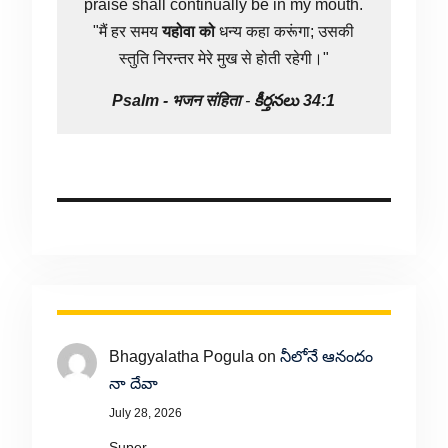
praise shall continually be in my mouth.
"मैं हर समय
यहोवा
को
धन्य कहा करूंगा; उसकी
स्तुति निरन्तर मेरे मुख से होती रहेगी।"
Psalm -
भजन संहिता
-
కీర్తనలు 34:1
Bhagyalatha Pogula
on
నీలోనే ఆనందం
నా దేవా
July 28, 2026
Super