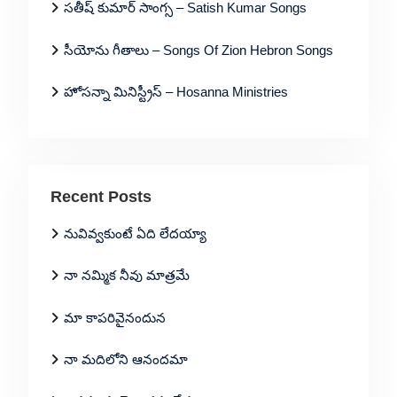
సతీష్ కుమార్ సాంగ్స – Satish Kumar Songs
సీయోను గీతాలు – Songs Of Zion Hebron Songs
హోసన్నా మినిస్ట్రీస్ – Hosanna Ministries
Recent Posts
నువివ్వకుంటే ఏది లేదయ్యా
నా నమ్మిక నీవు మాత్రమే
మా కాపరివైనందున
నా మదిలోని ఆనందమా