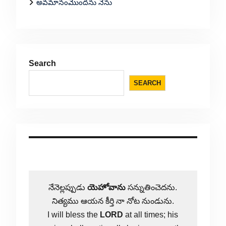
అవమానంమొందను నేను
Search
SEARCH
నేనెల్లప్పుడు
యెహోవాను
సన్నుతించెదను.
నిత్యము ఆయన కీర్తి నా నోట నుండును.
I will bless the
LORD
at all times; his