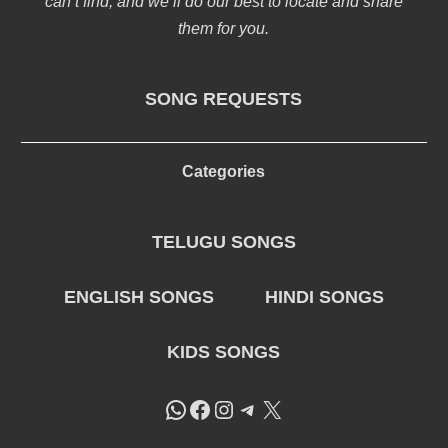
can’t find, and we’ll do our best to locate and share
them for you.
SONG REQUESTS
Categories
TELUGU SONGS
ENGLISH SONGS
HINDI SONGS
KIDS SONGS
WhatsApp
Facebook
Instagram
Telegram
X