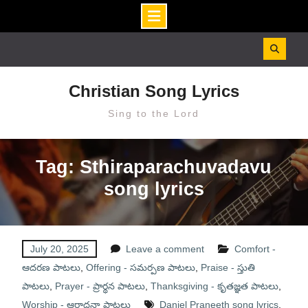
Skip
to
content
Christian Song Lyrics
Sing to the Lord
Tag: Sthiraparachuvadavu
song lyrics
July 20, 2025
Leave a comment
Comfort -
ఆదరణ పాటలు
,
Offering - సమర్పణ పాటలు
,
Praise - స్తుతి
పాటలు
,
Prayer - ప్రార్థన పాటలు
,
Thanksgiving - కృతజ్ఞత పాటలు
,
Worship - ఆరాధనా పాటలు
Daniel Praneeth song lyrics
,