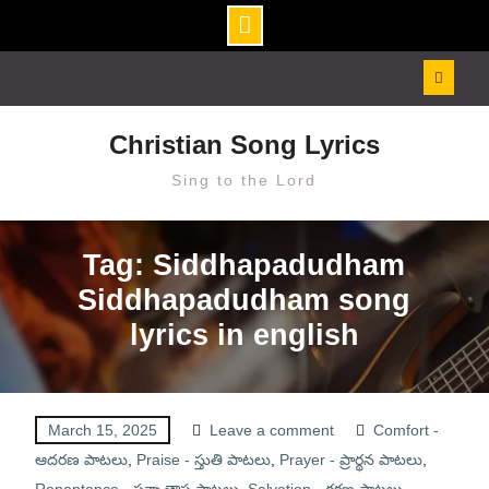
Skip
to
content
Christian Song Lyrics
Sing to the Lord
Tag: Siddhapadudham
Siddhapadudham song
lyrics in english
March 15, 2025
Leave a comment
Comfort -
ఆదరణ పాటలు
,
Praise - స్తుతి పాటలు
,
Prayer - ప్రార్థన పాటలు
,