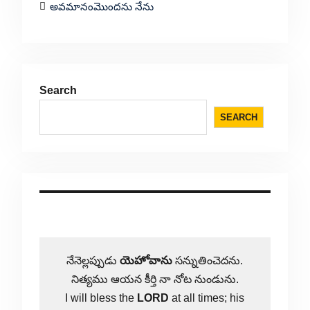
అవమానంమొందను నేను
Search
SEARCH
నేనెల్లప్పుడు
యెహోవాను
సన్నుతించెదను.
నిత్యము ఆయన కీర్తి నా నోట నుండును.
I will bless the
LORD
at all times; his