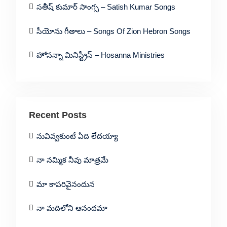
సతీష్ కుమార్ సాంగ్స – Satish Kumar Songs
సీయోను గీతాలు – Songs Of Zion Hebron Songs
హోసన్నా మినిస్ట్రీస్ – Hosanna Ministries
Recent Posts
నువివ్వకుంటే ఏది లేదయ్యా
నా నమ్మిక నీవు మాత్రమే
మా కాపరివైనందున
నా మదిలోని ఆనందమా