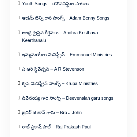
Youth Songs – యౌవనస్థుల పాటలు
ఆడమ్ బెన్ని గారి సాంగ్స్ – Adam Benny Songs
ఆంధ్ర క్రైస్తవ కీర్తనలు – Andhra Kristhava
Keerthanalu
ఇమ్మనుయేలు మినిస్ట్రీస్ – Emmanuel Ministries
ఎ ఆర్ స్టీవెన్సన్ – A R Stevenson
కృప మినిస్ట్రీస్ సాంగ్స్ – Krupa Ministries
దీవెనయ్య గారి సాంగ్స్ – Deevenaiah garu songs
బ్రదర్ జె జాన్ గారు – Bro J John
రాజ్ ప్రకాష్ పాల్ – Raj Prakash Paul