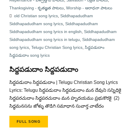
Repentance - పశ్చాత్తాప పాటలు
,
Salvation - రక్షణ పాటలు
,
Thanksgiving - కృతజ్ఞత పాటలు
,
Worship - ఆరాధనా పాటలు
old Christian song lyrics
,
Siddhapadudham
Siddhapadudham song lyrics
,
Siddhapadudham
Siddhapadudham song lyrics in english
,
Siddhapadudham
Siddhapadudham song lyrics in telugu
,
Siddhapadudham
song lyrics
,
Telugu Christian Song lyrics
,
సిద్దపడుదాం
సిద్దపడుదాం song lyrics
సిద్దపడుదాం సిద్దపడుదాం
సిద్దపడుదాం సిద్దపడుదాం | Telugu Christian Song Lyrics
Lyrics: Telugu సిద్దపడుదాం సిద్దపడుదాం మన దేవుని సన్నిధికై
సిద్దపరచుదాం సిద్ధపరచుదాం మన హృదయము ప్రభుకొరకై (2)
సిద్ధమనసను జోళ్ళు తొడిగి సమాధాన సువార్త చాటేదం
FULL SONG