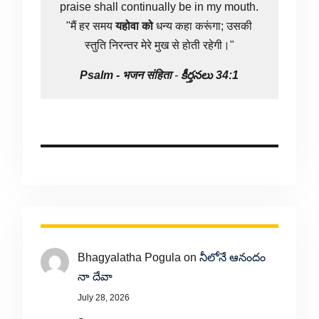
praise shall continually be in my mouth.
"मैं हर समय
यहोवा
को
धन्य कहा करूंगा; उसकी
स्तुति निरन्तर मेरे मुख से होती रहेगी।"
Psalm -
भजन संहिता
-
కీర్తనలు 34:1
Bhagyalatha Pogula
on
నీలోనే ఆనందం
నా దేవా
July 28, 2026