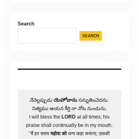
Search
SEARCH
నేనెల్లప్పుడు
యెహోవాను
సన్నుతించెదను.
నిత్యము ఆయన కీర్తి నా నోట నుండును.
I will bless the
LORD
at all times; his
praise shall continually be in my mouth.
"मैं हर समय
यहोवा
को
धन्य कहा करूंगा; उसकी