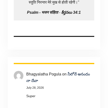
स्तुति निरन्तर मेरे मुख से होती रहेगी।"
Psalm -
भजन संहिता
-
కీర్తనలు 34:1
Bhagyalatha Pogula
on
నీలోనే ఆనందం
నా దేవా
July 28, 2026
Super