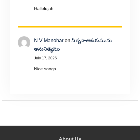
Hallelujah
N V Manohar
on
నీ కృపాతిశయమును
అనునిత్యము
July 17, 2026
Nice songs
About Us