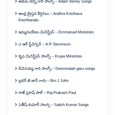
ఆడమ్ బెన్ని గారి సాంగ్స్ – Adam Benny Songs
ఆంధ్ర క్రైస్తవ కీర్తనలు – Andhra Kristhava
Keerthanalu
ఇమ్మనుయేలు మినిస్ట్రీస్ – Emmanuel Ministries
ఎ ఆర్ స్టీవెన్సన్ – A R Stevenson
కృప మినిస్ట్రీస్ సాంగ్స్ – Krupa Ministries
దీవెనయ్య గారి సాంగ్స్ – Deevenaiah garu songs
బ్రదర్ జె జాన్ గారు – Bro J John
రాజ్ ప్రకాష్ పాల్ – Raj Prakash Paul
సతీష్ కుమార్ సాంగ్స – Satish Kumar Songs