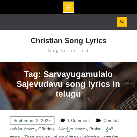
Skip
to
content
Christian Song Lyrics
Sing to the Lord
Tag: Sarvayugamulalo
Sajevudavu song lyrics in
telugu
September 2, 2025
1 Comment
Comfort -
ఆదరణ పాటలు
,
Offering - సమర్పణ పాటలు
,
Praise - స్తుతి