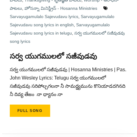
పాటలు
,
Thanksgiving - కృతజ్ఞత పాటలు
,
Worship - ఆరాధనా
పాటలు
,
హోసన్నా మినిస్ట్రీస్ - Hosanna Ministries
Sarvayugamulalo Sajevudavu lyrics
,
Sarvayugamulalo
Sajevudavu song lyrics in english
,
Sarvayugamulalo
Sajevudavu song lyrics in telugu
,
సర్వ యుగములలో సజీవుడవు
song lyrics
సర్వ యుగములలో సజీవుడవు
సర్వ యుగములలో సజీవుడవు | Hosanna Ministries | Pas.
John Wesley Lyrics: Telugu సర్వ యుగములలో
సజీవుడవు సరిపోల్చగలనా నీ సామర్ధ్యమును కొనియాడదగినది
నీ దివ్య తేజం నా ధ్యానం నా
FULL SONG