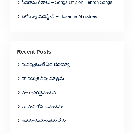
సీయోను గీతాలు – Songs Of Zion Hebron Songs
హోసన్నా మినిస్ట్రీస్ – Hosanna Ministries
Recent Posts
నువివ్వకుంటే ఏది లేదయ్యా
నా నమ్మిక నీవు మాత్రమే
మా కాపరివైనందున
నా మదిలోని ఆనందమా
అవమానంమొందను నేను