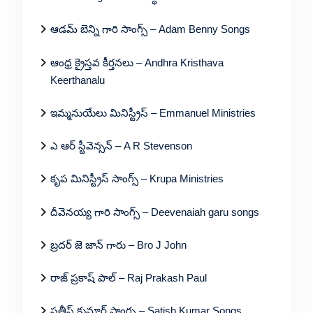
ఆడమ్ బెన్ని గారి సాంగ్స్ – Adam Benny Songs
ఆంధ్ర క్రైస్తవ కీర్తనలు – Andhra Kristhava
Keerthanalu
ఇమ్మనుయేలు మినిస్ట్రీస్ – Emmanuel Ministries
ఎ ఆర్ స్టీవెన్సన్ – A R Stevenson
కృప మినిస్ట్రీస్ సాంగ్స్ – Krupa Ministries
దీవెనయ్య గారి సాంగ్స్ – Deevenaiah garu songs
బ్రదర్ జె జాన్ గారు – Bro J John
రాజ్ ప్రకాష్ పాల్ – Raj Prakash Paul
సతీష్ కుమార్ సాంగ్స – Satish Kumar Songs