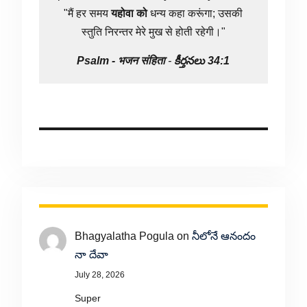
"मैं हर समय
यहोवा
को
धन्य कहा करूंगा; उसकी
स्तुति निरन्तर मेरे मुख से होती रहेगी।"
Psalm -
भजन संहिता
-
కీర్తనలు 34:1
Bhagyalatha Pogula
on
నీలోనే ఆనందం
నా దేవా
July 28, 2026
Super