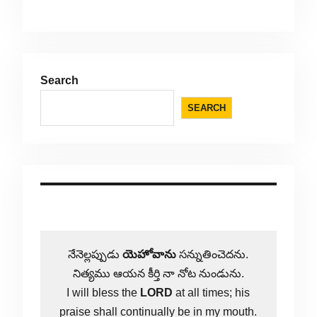
Search
SEARCH
నేనెల్లప్పుడు
యెహోవాను
సన్నుతించెదను.
నిత్యము ఆయన కీర్తి నా నోట నుండును.
I will bless the
LORD
at all times; his
praise shall continually be in my mouth.