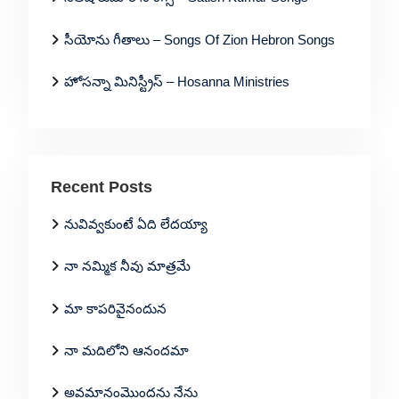
సీయోను గీతాలు – Songs Of Zion Hebron Songs
హోసన్నా మినిస్ట్రీస్ – Hosanna Ministries
Recent Posts
నువివ్వకుంటే ఏది లేదయ్యా
నా నమ్మిక నీవు మాత్రమే
మా కాపరివైనందున
నా మదిలోని ఆనందమా
అవమానంమొందను నేను