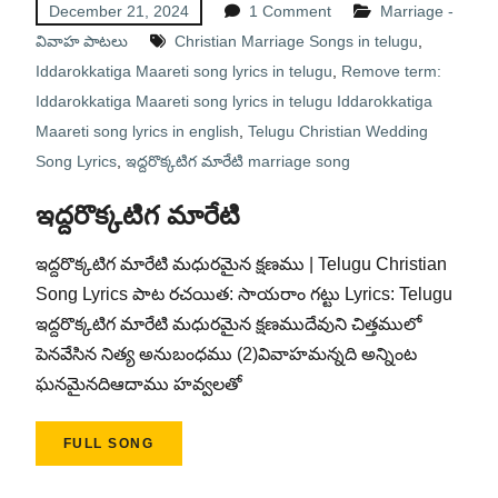
December 21, 2024
1 Comment
Marriage -
వివాహ పాటలు
Christian Marriage Songs in telugu
,
Iddarokkatiga Maareti song lyrics in telugu
,
Remove term:
Iddarokkatiga Maareti song lyrics in telugu Iddarokkatiga
Maareti song lyrics in english
,
Telugu Christian Wedding
Song Lyrics
,
ఇద్దరొక్కటిగ మారేటి marriage song
ఇద్దరొక్కటిగ మారేటి
ఇద్దరొక్కటిగ మారేటి మధురమైన క్షణము | Telugu Christian
Song Lyrics పాట రచయిత: సాయరాం గట్టు Lyrics: Telugu
ఇద్దరొక్కటిగ మారేటి మధురమైన క్షణముదేవుని చిత్తములో
పెనవేసిన నిత్య అనుబంధము (2)వివాహమన్నది అన్నింట
ఘనమైనదిఆదాము హవ్వలతో
FULL SONG