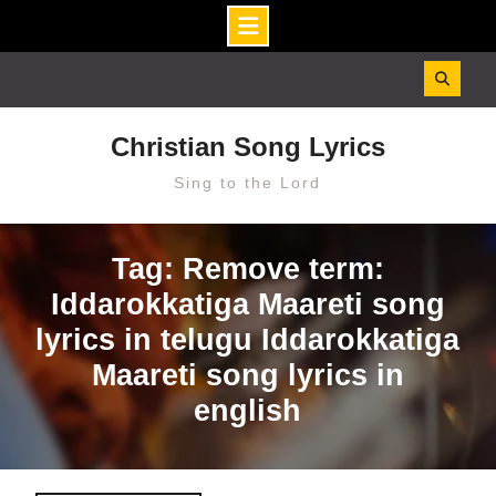
Skip
to
content
Christian Song Lyrics
Sing to the Lord
Tag: Remove term:
Iddarokkatiga Maareti song
lyrics in telugu Iddarokkatiga
Maareti song lyrics in
english