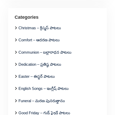
Categories
Christmas – క్రిస్మస్ పాటలు
Comfort – ఆదరణ పాటలు
Communion – బల్లారాధన పాటలు
Dedication – ప్రతిష్ఠ పాటలు
Easter – ఈస్టర్ పాటలు
English Songs – ఇంగ్లీష్ పాటలు
Funeral – మరణ పునరుత్దానం
Good Friday – గుడ్ ఫ్రైడే పాటలు