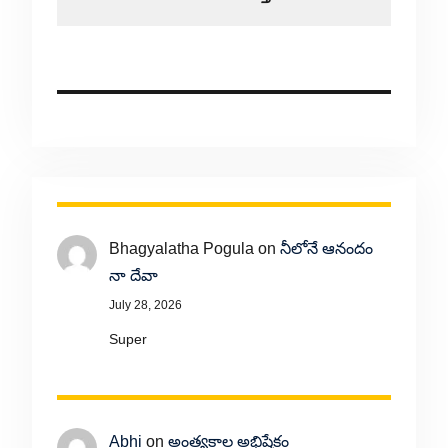
Bhagyalatha Pogula
on
నీలోనే ఆనందం
నా దేవా
July 28, 2026
Super
Abhi
on
అంత్యకాల అభిషేకం