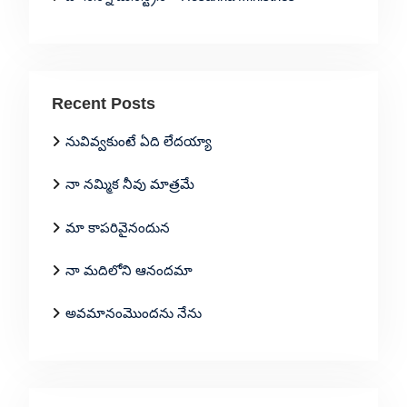
Recent Posts
నువివ్వకుంటే ఏది లేదయ్యా
నా నమ్మిక నీవు మాత్రమే
మా కాపరివైనందున
నా మదిలోని ఆనందమా
అవమానంమొందను నేను