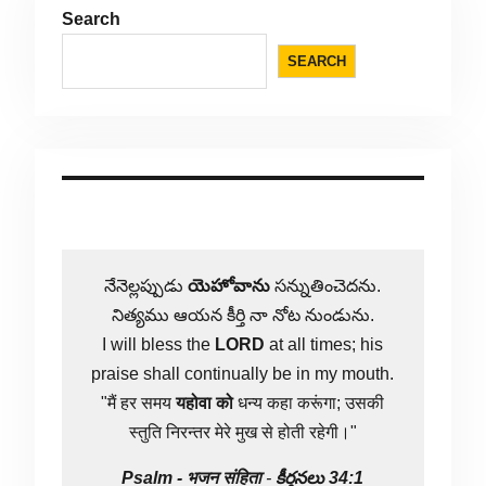
Search
SEARCH
నేనెల్లప్పుడు
యెహోవాను
సన్నుతించెదను.
నిత్యము ఆయన కీర్తి నా నోట నుండును.
I will bless the
LORD
at all times; his
praise shall continually be in my mouth.
"मैं हर समय
यहोवा
को
धन्य कहा करूंगा; उसकी
स्तुति निरन्तर मेरे मुख से होती रहेगी।"
Psalm -
भजन संहिता
-
కీర్తనలు 34:1