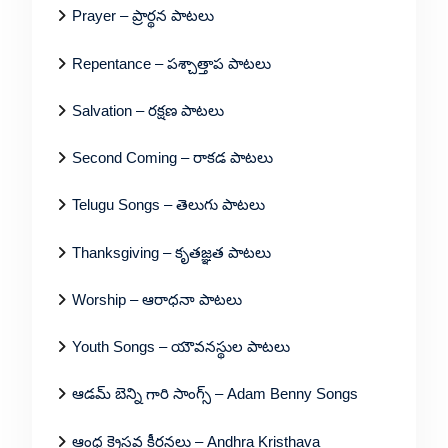
Prayer – ప్రార్థన పాటలు
Repentance – పశ్చాత్తాప పాటలు
Salvation – రక్షణ పాటలు
Second Coming – రాకడ పాటలు
Telugu Songs – తెలుగు పాటలు
Thanksgiving – కృతజ్ఞత పాటలు
Worship – ఆరాధనా పాటలు
Youth Songs – యౌవనస్థుల పాటలు
ఆడమ్ బెన్ని గారి సాంగ్స్ – Adam Benny Songs
ఆంధ్ర క్రైస్తవ కీర్తనలు – Andhra Kristhava