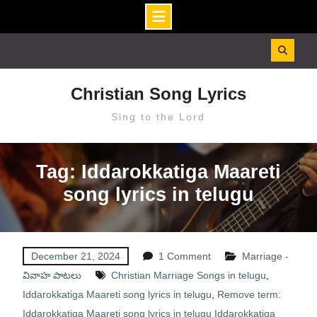
Skip
to
content
Christian Song Lyrics
Sing to the Lord
Tag: Iddarokkatiga Maareti
song lyrics in telugu
December 21, 2024
1 Comment
Marriage -
వివాహ పాటలు
Christian Marriage Songs in telugu
,
Iddarokkatiga Maareti song lyrics in telugu
,
Remove term:
Iddarokkatiga Maareti song lyrics in telugu Iddarokkatiga