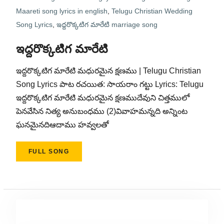
Maareti song lyrics in english
,
Telugu Christian Wedding
Song Lyrics
,
ఇద్దరొక్కటిగ మారేటి marriage song
ఇద్దరొక్కటిగ మారేటి
ఇద్దరొక్కటిగ మారేటి మధురమైన క్షణము | Telugu Christian
Song Lyrics పాట రచయిత: సాయరాం గట్టు Lyrics: Telugu
ఇద్దరొక్కటిగ మారేటి మధురమైన క్షణముదేవుని చిత్తములో
పెనవేసిన నిత్య అనుబంధము (2)వివాహమన్నది అన్నింట
ఘనమైనదిఆదాము హవ్వలతో
FULL SONG