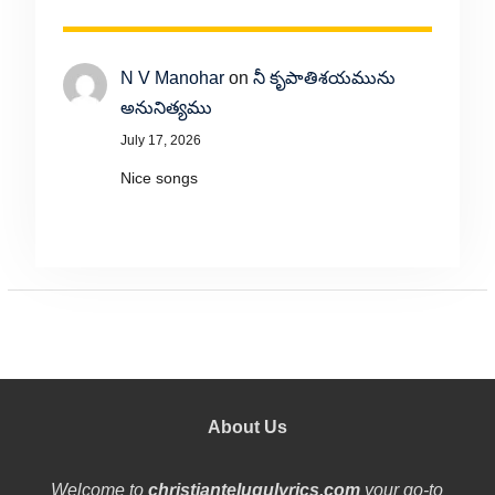
N V Manohar
on
నీ కృపాతిశయమును
అనునిత్యము
July 17, 2026
Nice songs
About Us
Welcome to
christiantelugulyrics.com
your go-to