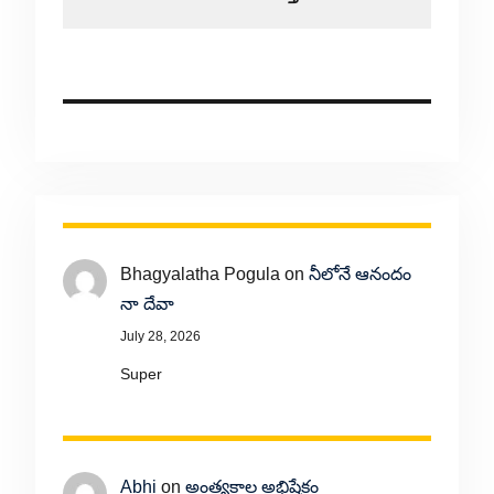
Bhagyalatha Pogula
on
నీలోనే ఆనందం
నా దేవా
July 28, 2026
Super
Abhi
on
అంత్యకాల అభిషేకం