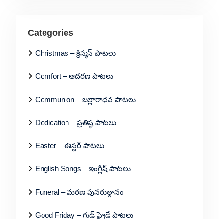
Categories
Christmas – క్రిస్మస్ పాటలు
Comfort – ఆదరణ పాటలు
Communion – బల్లారాధన పాటలు
Dedication – ప్రతిష్ఠ పాటలు
Easter – ఈస్టర్ పాటలు
English Songs – ఇంగ్లీష్ పాటలు
Funeral – మరణ పునరుత్దానం
Good Friday – గుడ్ ఫ్రైడే పాటలు