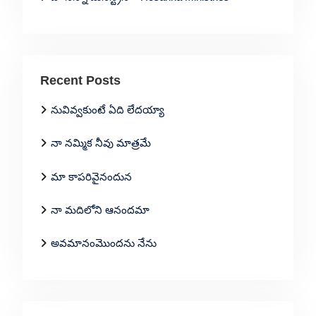
Recent Posts
నువివ్వకుంటే ఏది లేదయ్యా
నా నమ్మిక నీవు మాత్రమే
మా కాపరివైనందున
నా మదిలోని ఆనందమా
అవమానంమొందను నేను