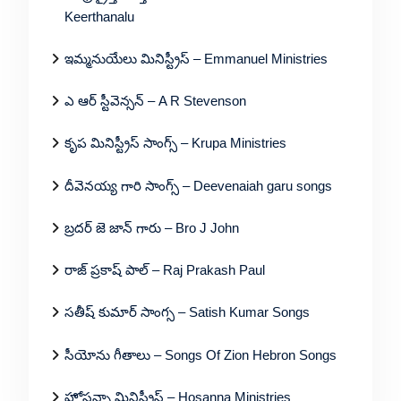
Keerthanalu
ఇమ్మనుయేలు మినిస్ట్రీస్ – Emmanuel Ministries
ఎ ఆర్ స్టీవెన్సన్ – A R Stevenson
కృప మినిస్ట్రీస్ సాంగ్స్ – Krupa Ministries
దీవెనయ్య గారి సాంగ్స్ – Deevenaiah garu songs
బ్రదర్ జె జాన్ గారు – Bro J John
రాజ్ ప్రకాష్ పాల్ – Raj Prakash Paul
సతీష్ కుమార్ సాంగ్స – Satish Kumar Songs
సీయోను గీతాలు – Songs Of Zion Hebron Songs
హోసన్నా మినిస్ట్రీస్ – Hosanna Ministries