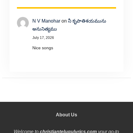
N V Manohar
on
నీ కృపాతిశయమును
అనునిత్యము
July 17, 2026
Nice songs
About Us
Welcome to
christiantelugulyrics.com
your go-to