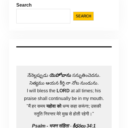
Search
SEARCH
నేనెల్లప్పుడు
యెహోవాను
సన్నుతించెదను.
నిత్యము ఆయన కీర్తి నా నోట నుండును.
I will bless the
LORD
at all times; his
praise shall continually be in my mouth.
"मैं हर समय
यहोवा
को
धन्य कहा करूंगा; उसकी
स्तुति निरन्तर मेरे मुख से होती रहेगी।"
Psalm -
भजन संहिता
-
కీర్తనలు 34:1