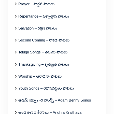
Prayer – ప్రార్థన పాటలు
Repentance – పశ్చాత్తాప పాటలు
Salvation – రక్షణ పాటలు
Second Coming – రాకడ పాటలు
Telugu Songs – తెలుగు పాటలు
Thanksgiving – కృతజ్ఞత పాటలు
Worship – ఆరాధనా పాటలు
Youth Songs – యౌవనస్థుల పాటలు
ఆడమ్ బెన్ని గారి సాంగ్స్ – Adam Benny Songs
ఆంధ్ర క్రైస్తవ కీర్తనలు – Andhra Kristhava