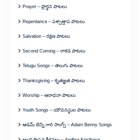
Prayer – ప్రార్థన పాటలు
Repentance – పశ్చాత్తాప పాటలు
Salvation – రక్షణ పాటలు
Second Coming – రాకడ పాటలు
Telugu Songs – తెలుగు పాటలు
Thanksgiving – కృతజ్ఞత పాటలు
Worship – ఆరాధనా పాటలు
Youth Songs – యౌవనస్థుల పాటలు
ఆడమ్ బెన్ని గారి సాంగ్స్ – Adam Benny Songs
ఆంధ్ర క్రైస్తవ కీర్తనలు – Andhra Kristhava