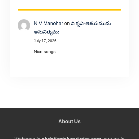
N V Manohar
on
నీ కృపాతిశయమును
అనునిత్యము
July 17, 2026
Nice songs
About Us