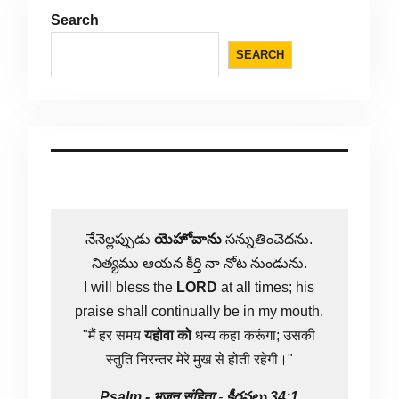
Search
SEARCH
నేనెల్లప్పుడు
యెహోవాను
సన్నుతించెదను.
నిత్యము ఆయన కీర్తి నా నోట నుండును.
I will bless the
LORD
at all times; his
praise shall continually be in my mouth.
"मैं हर समय
यहोवा
को
धन्य कहा करूंगा; उसकी
स्तुति निरन्तर मेरे मुख से होती रहेगी।"
Psalm -
भजन संहिता
-
కీర్తనలు 34:1