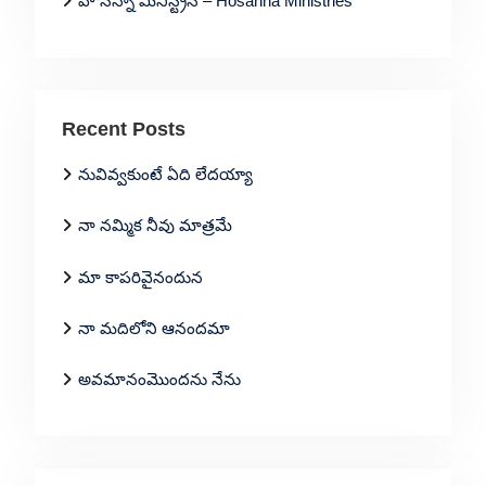
హోసన్నా మినిస్ట్రీస్ – Hosanna Ministries
Recent Posts
నువివ్వకుంటే ఏది లేదయ్యా
నా నమ్మిక నీవు మాత్రమే
మా కాపరివైనందున
నా మదిలోని ఆనందమా
అవమానంమొందను నేను