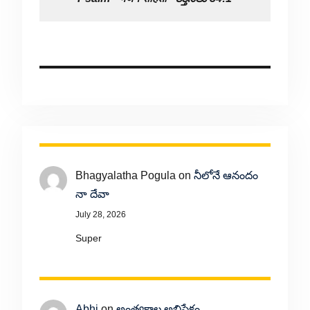
Bhagyalatha Pogula
on
నీలోనే ఆనందం
నా దేవా
July 28, 2026
Super
Abhi
on
అంత్యకాల అభిషేకం