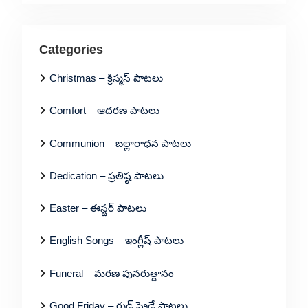
Categories
Christmas – క్రిస్మస్ పాటలు
Comfort – ఆదరణ పాటలు
Communion – బల్లారాధన పాటలు
Dedication – ప్రతిష్ఠ పాటలు
Easter – ఈస్టర్ పాటలు
English Songs – ఇంగ్లీష్ పాటలు
Funeral – మరణ పునరుత్దానం
Good Friday – గుడ్ ఫ్రైడే పాటలు