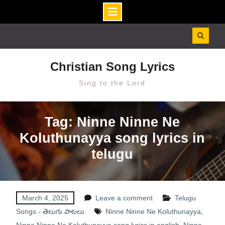
Skip
to
content
Christian Song Lyrics
Sing to the Lord
Tag: Ninne Ninne Ne
Koluthunayya song lyrics in
telugu
March 4, 2025
Leave a comment
Telugu
Songs - తెలుగు పాటలు
Ninne Ninne Ne Koluthunayya
,