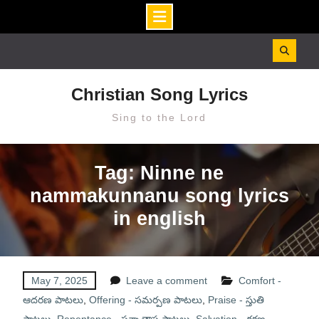
Skip
to
content
Christian Song Lyrics
Sing to the Lord
Tag: Ninne ne
nammakunnanu song lyrics
in english
May 7, 2025
Leave a comment
Comfort -
ఆదరణ పాటలు
,
Offering - సమర్పణ పాటలు
,
Praise - స్తుతి