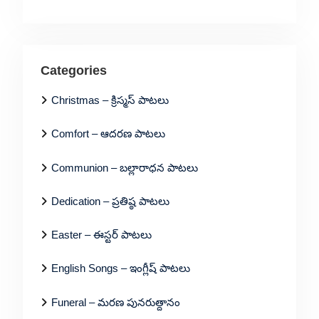
Categories
Christmas – క్రిస్మస్ పాటలు
Comfort – ఆదరణ పాటలు
Communion – బల్లారాధన పాటలు
Dedication – ప్రతిష్ఠ పాటలు
Easter – ఈస్టర్ పాటలు
English Songs – ఇంగ్లీష్ పాటలు
Funeral – మరణ పునరుత్దానం