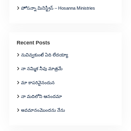
హోసన్నా మినిస్ట్రీస్ – Hosanna Ministries
Recent Posts
నువివ్వకుంటే ఏది లేదయ్యా
నా నమ్మిక నీవు మాత్రమే
మా కాపరివైనందున
నా మదిలోని ఆనందమా
అవమానంమొందను నేను