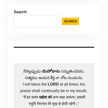
Search
SEARCH
నేనెల్లప్పుడు
యెహోవాను
సన్నుతించెదను.
నిత్యము ఆయన కీర్తి నా నోట నుండును.
I will bless the
LORD
at all times; his
praise shall continually be in my mouth.
"मैं हर समय
यहोवा
को
धन्य कहा करूंगा; उसकी
स्तुति निरन्तर मेरे मुख से होती रहेगी।"