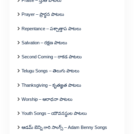
Praise – స్తుతి పాటలు
Prayer – ప్రార్థన పాటలు
Repentance – పశ్చాత్తాప పాటలు
Salvation – రక్షణ పాటలు
Second Coming – రాకడ పాటలు
Telugu Songs – తెలుగు పాటలు
Thanksgiving – కృతజ్ఞత పాటలు
Worship – ఆరాధనా పాటలు
Youth Songs – యౌవనస్థుల పాటలు
ఆడమ్ బెన్ని గారి సాంగ్స్ – Adam Benny Songs