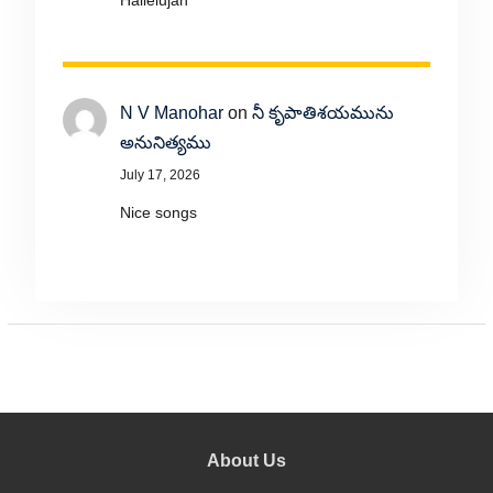
Hallelujah
N V Manohar
on
నీ కృపాతిశయమును
అనునిత్యము
July 17, 2026
Nice songs
About Us