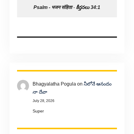
Psalm -
भजन संहिता
-
కీర్తనలు 34:1
Bhagyalatha Pogula
on
నీలోనే ఆనందం
నా దేవా
July 28, 2026
Super