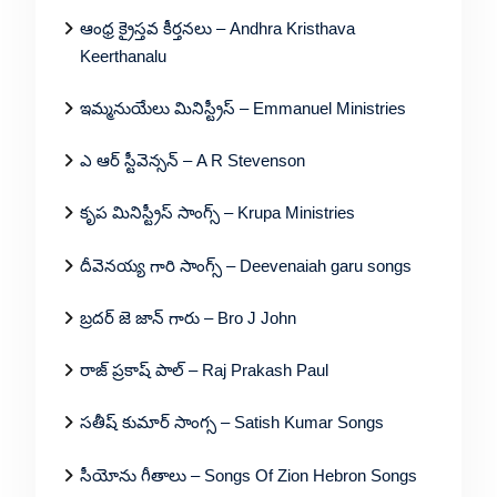
ఆంధ్ర క్రైస్తవ కీర్తనలు – Andhra Kristhava
Keerthanalu
ఇమ్మనుయేలు మినిస్ట్రీస్ – Emmanuel Ministries
ఎ ఆర్ స్టీవెన్సన్ – A R Stevenson
కృప మినిస్ట్రీస్ సాంగ్స్ – Krupa Ministries
దీవెనయ్య గారి సాంగ్స్ – Deevenaiah garu songs
బ్రదర్ జె జాన్ గారు – Bro J John
రాజ్ ప్రకాష్ పాల్ – Raj Prakash Paul
సతీష్ కుమార్ సాంగ్స – Satish Kumar Songs
సీయోను గీతాలు – Songs Of Zion Hebron Songs