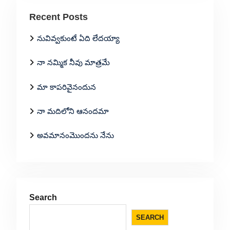
Recent Posts
నువివ్వకుంటే ఏది లేదయ్యా
నా నమ్మిక నీవు మాత్రమే
మా కాపరివైనందున
నా మదిలోని ఆనందమా
అవమానంమొందను నేను
Search
SEARCH