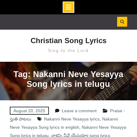
Skip
to
content
Christian Song Lyrics
Sing to the Lord
Tag: Nakanni Neve Yesayya
Song lyrics in telugu
August 20, 2025
Leave a comment
Praise -
స్తుతి పాటలు
Nakanni Neve Yesayya lyrics
,
Nakanni
Neve Yesayya Song lyrics in english
,
Nakanni Neve Yesayya
Song lyrics in telugu
,
నాకన్ని నీవే యేసయ్యా song lyrics