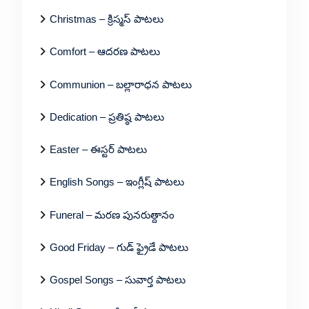
Christmas – క్రిస్మస్ పాటలు
Comfort – ఆదరణ పాటలు
Communion – బల్లారాధన పాటలు
Dedication – ప్రతిష్ఠ పాటలు
Easter – ఈస్టర్ పాటలు
English Songs – ఇంగ్లీష్ పాటలు
Funeral – మరణ పునరుత్దానం
Good Friday – గుడ్ ఫ్రైడే పాటలు
Gospel Songs – సువార్త పాటలు