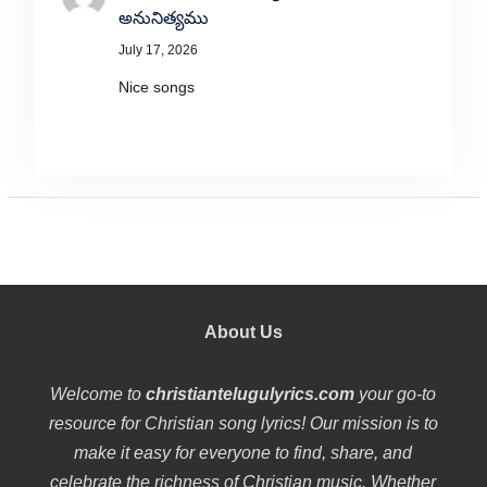
అనునిత్యము
July 17, 2026
Nice songs
About Us
Welcome to
christiantelugulyrics.com
your go-to
resource for Christian song lyrics! Our mission is to
make it easy for everyone to find, share, and
celebrate the richness of Christian music. Whether