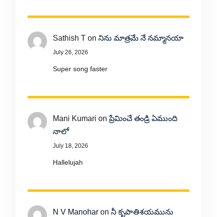
Sathish T
on
నిను మాత్రమే నే నమ్మానయా
July 26, 2026
Super song faster
Mani Kumari
on
ప్రేమించే తండ్రి ఏముంది
నాలో
July 18, 2026
Hallelujah
N V Manohar
on
నీ కృపాతిశయమును