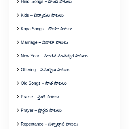
Hindi Songs – హిందీ పాటలు
Kids – చిన్నారుల పాటలు
Koya Songs – కోయా పాటలు
Marriage – వివాహ పాటలు
New Year – నూతన సంవత్సర పాటలు
Offering – సమర్పణ పాటలు
Old Songs – పాత పాటలు
Praise – స్తుతి పాటలు
Prayer – ప్రార్థన పాటలు
Repentance – పశ్చాత్తాప పాటలు