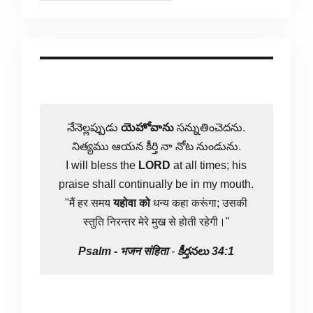
నేనెల్లప్పుడు
యెహోవాను
సన్నుతించెదను.
నిత్యము ఆయన కీర్తి నా నోట నుండును.
I will bless the
LORD
at all times; his
praise shall continually be in my mouth.
"मैं हर समय
यहोवा
को
धन्य कहा करूंगा; उसकी
स्तुति निरन्तर मेरे मुख से होती रहेगी।"
Psalm -
भजन संहिता
-
కీర్తనలు 34:1