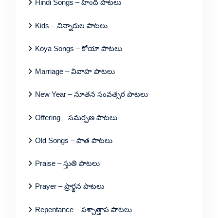
Hindi Songs – హిందీ పాటలు
Kids – చిన్నారుల పాటలు
Koya Songs – కోయా పాటలు
Marriage – వివాహ పాటలు
New Year – నూతన సంవత్సర పాటలు
Offering – సమర్పణ పాటలు
Old Songs – పాత పాటలు
Praise – స్తుతి పాటలు
Prayer – ప్రార్థన పాటలు
Repentance – పశ్చాత్తాప పాటలు