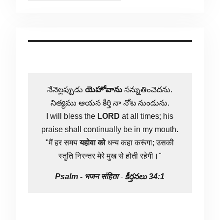
నేనెల్లప్పుడు
యెహోవాను
సన్నుతించెదను.
నిత్యము ఆయన కీర్తి నా నోట నుండును.
I will bless the
LORD
at all times; his
praise shall continually be in my mouth.
"मैं हर समय
यहोवा
को
धन्य कहा करूंगा; उसकी
स्तुति निरन्तर मेरे मुख से होती रहेगी।"
Psalm -
भजन संहिता
-
కీర్తనలు 34:1