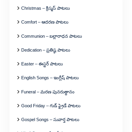
Christmas – క్రిస్మస్ పాటలు
Comfort – ఆదరణ పాటలు
Communion – బల్లారాధన పాటలు
Dedication – ప్రతిష్ఠ పాటలు
Easter – ఈస్టర్ పాటలు
English Songs – ఇంగ్లీష్ పాటలు
Funeral – మరణ పునరుత్దానం
Good Friday – గుడ్ ఫ్రైడే పాటలు
Gospel Songs – సువార్త పాటలు