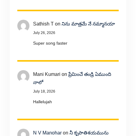
Sathish T
on
నిను మాత్రమే నే నమ్మానయా
July 26, 2026
Super song faster
Mani Kumari
on
ప్రేమించే తండ్రి ఏముంది
నాలో
July 18, 2026
Hallelujah
N V Manohar
on
నీ కృపాతిశయమును