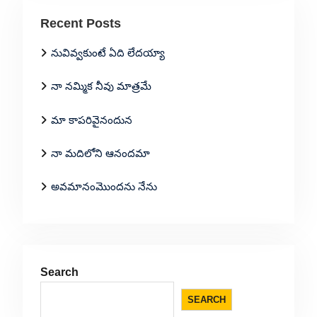
Recent Posts
నువివ్వకుంటే ఏది లేదయ్యా
నా నమ్మిక నీవు మాత్రమే
మా కాపరివైనందున
నా మదిలోని ఆనందమా
అవమానంమొందను నేను
Search
SEARCH