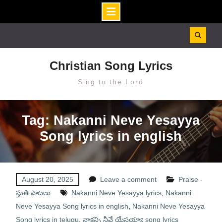
Skip
to
content
Christian Song Lyrics
Sing to the Lord
Tag: Nakanni Neve Yesayya
Song lyrics in english
August 20, 2025
Leave a comment
Praise -
స్తుతి పాటలు
Nakanni Neve Yesayya lyrics
,
Nakanni
Neve Yesayya Song lyrics in english
,
Nakanni Neve Yesayya
Song lyrics in telugu
,
నాకన్ని నీవే యేసయ్యా song lyrics