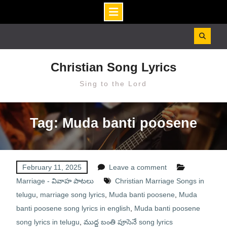
Skip
to
content
Christian Song Lyrics
Sing to the Lord
Tag: Muda banti poosene
February 11, 2025
Leave a comment
Marriage - వివాహ పాటలు
Christian Marriage Songs in
telugu
,
marriage song lyrics
,
Muda banti poosene
,
Muda
banti poosene song lyrics in english
,
Muda banti poosene
song lyrics in telugu
,
ముద్ద బంతి పూసెనే song lyrics