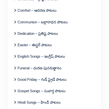
Comfort – ఆదరణ పాటలు
Communion – బల్లారాధన పాటలు
Dedication – ప్రతిష్ఠ పాటలు
Easter – ఈస్టర్ పాటలు
English Songs – ఇంగ్లీష్ పాటలు
Funeral – మరణ పునరుత్దానం
Good Friday – గుడ్ ఫ్రైడే పాటలు
Gospel Songs – సువార్త పాటలు
Hindi Songs – హిందీ పాటలు