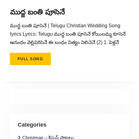
ముద్ద బంతి పూసెనే
ముద్ద బంతి పూసెనే | Telugu Christian Wedding Song
lyrics Lyrics: Telugu ముద్ద బంతి పూసెనే కోయిలమ్మ కూసెనే
ఆనందం వెల్లివిరిసెనే ఈ బంధం నిత్యం నిలిచెనే (2) 1. పెళ్లనే
FULL SONG
Categories
Christmas – క్రిస్మస్ పాటలు