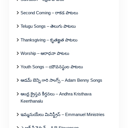
Second Coming – రాకడ పాటలు
Telugu Songs – తెలుగు పాటలు
Thanksgiving – కృతజ్ఞత పాటలు
Worship – ఆరాధనా పాటలు
Youth Songs – యౌవనస్థుల పాటలు
ఆడమ్ బెన్ని గారి సాంగ్స్ – Adam Benny Songs
ఆంధ్ర క్రైస్తవ కీర్తనలు – Andhra Kristhava
Keerthanalu
ఇమ్మనుయేలు మినిస్ట్రీస్ – Emmanuel Ministries
ఎ ఆర్ స్టీవెన్సన్ – A R Stevenson