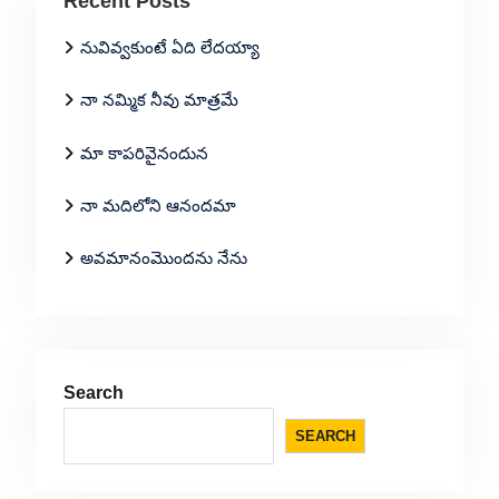
Recent Posts
నువివ్వకుంటే ఏది లేదయ్యా
నా నమ్మిక నీవు మాత్రమే
మా కాపరివైనందున
నా మదిలోని ఆనందమా
అవమానంమొందను నేను
Search
SEARCH