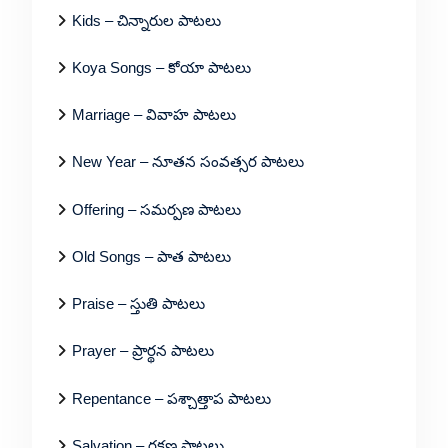
Kids – చిన్నారుల పాటలు
Koya Songs – కోయా పాటలు
Marriage – వివాహ పాటలు
New Year – నూతన సంవత్సర పాటలు
Offering – సమర్పణ పాటలు
Old Songs – పాత పాటలు
Praise – స్తుతి పాటలు
Prayer – ప్రార్థన పాటలు
Repentance – పశ్చాత్తాప పాటలు
Salvation – రక్షణ పాటలు