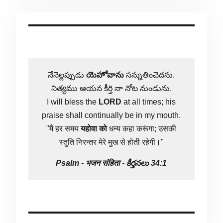
నేనెల్లప్పుడు
యెహోవాను
సన్నుతించెదను.
నిత్యము ఆయన కీర్తి నా నోట నుండును.
I will bless the
LORD
at all times; his
praise shall continually be in my mouth.
"मैं हर समय
यहोवा
को
धन्य कहा करूंगा; उसकी
स्तुति निरन्तर मेरे मुख से होती रहेगी।"
Psalm -
भजन संहिता
-
కీర్తనలు 34:1