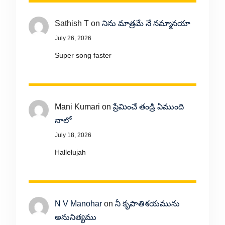
Sathish T
on
నిను మాత్రమే నే నమ్మానయా
July 26, 2026
Super song faster
Mani Kumari
on
ప్రేమించే తండ్రి ఏముంది
నాలో
July 18, 2026
Hallelujah
N V Manohar
on
నీ కృపాతిశయమును
అనునిత్యము