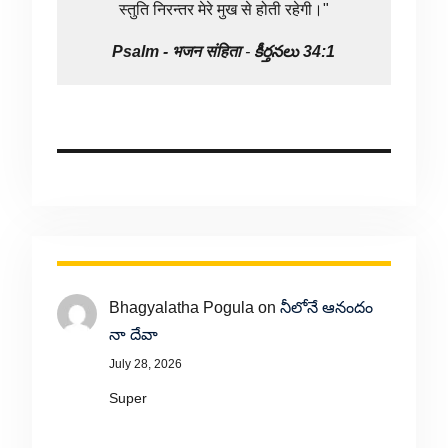
स्तुति निरन्तर मेरे मुख से होती रहेगी।"
Psalm -
भजन संहिता
-
కీర్తనలు 34:1
Bhagyalatha Pogula
on
నీలోనే ఆనందం
నా దేవా
July 28, 2026
Super