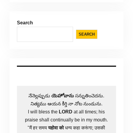
Search
SEARCH
నేనెల్లప్పుడు
యెహోవాను
సన్నుతించెదను.
నిత్యము ఆయన కీర్తి నా నోట నుండును.
I will bless the
LORD
at all times; his
praise shall continually be in my mouth.
"मैं हर समय
यहोवा
को
धन्य कहा करूंगा; उसकी