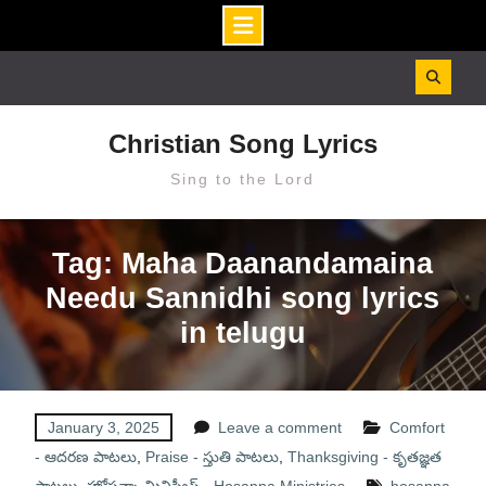
Skip
to
content
Christian Song Lyrics
Sing to the Lord
Tag: Maha Daanandamaina
Needu Sannidhi song lyrics
in telugu
January 3, 2025
Leave a comment
Comfort
- ఆదరణ పాటలు
,
Praise - స్తుతి పాటలు
,
Thanksgiving - కృతజ్ఞత