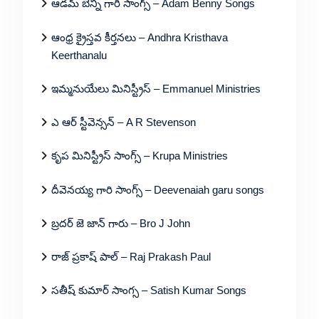
ఆడమ్ బెన్ని గారి సాంగ్స్ – Adam Benny Songs
ఆంధ్ర క్రైస్తవ కీర్తనలు – Andhra Kristhava
Keerthanalu
ఇమ్మనుయేలు మినిస్ట్రీస్ – Emmanuel Ministries
ఎ ఆర్ స్టీవెన్సన్ – A R Stevenson
కృప మినిస్ట్రీస్ సాంగ్స్ – Krupa Ministries
దీవెనయ్య గారి సాంగ్స్ – Deevenaiah garu songs
బ్రదర్ జె జాన్ గారు – Bro J John
రాజ్ ప్రకాష్ పాల్ – Raj Prakash Paul
సతీష్ కుమార్ సాంగ్స – Satish Kumar Songs