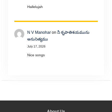
Hallelujah
N V Manohar
on
నీ కృపాతిశయమును
అనునిత్యము
July 17, 2026
Nice songs
About Us