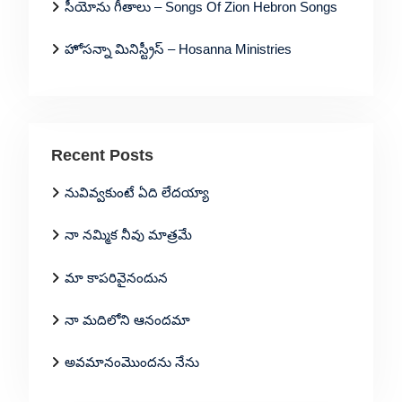
సీయోను గీతాలు – Songs Of Zion Hebron Songs
హోసన్నా మినిస్ట్రీస్ – Hosanna Ministries
Recent Posts
నువివ్వకుంటే ఏది లేదయ్యా
నా నమ్మిక నీవు మాత్రమే
మా కాపరివైనందున
నా మదిలోని ఆనందమా
అవమానంమొందను నేను