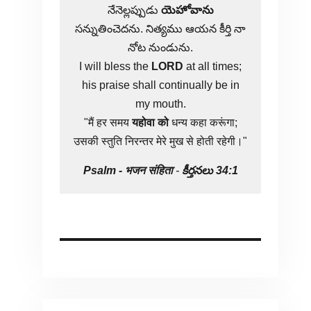
నేనెల్లప్పుడు
యెహోవాను
సన్నుతించెదను. నిత్యము ఆయన కీర్తి నా
నోట నుండును.
I will bless the
LORD
at all times;
his praise shall continually be in
my mouth.
"मैं हर समय
यहोवा
को
धन्य कहा करूंगा;
उसकी स्तुति निरन्तर मेरे मुख से होती रहेगी।"
Psalm -
भजन संहिता
-
కీర్తనలు 34:1