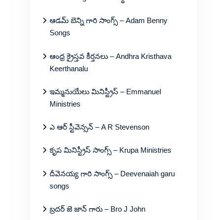
ఆడమ్ బెన్ని గారి సాంగ్స్ – Adam Benny
Songs
ఆంధ్ర క్రైస్తవ కీర్తనలు – Andhra Kristhava
Keerthanalu
ఇమ్మనుయేలు మినిస్ట్రీస్ – Emmanuel
Ministries
ఎ ఆర్ స్టీవెన్సన్ – A R Stevenson
కృప మినిస్ట్రీస్ సాంగ్స్ – Krupa Ministries
దీవెనయ్య గారి సాంగ్స్ – Deevenaiah garu
songs
బ్రదర్ జె జాన్ గారు – Bro J John