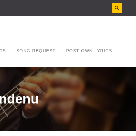
GS
SONG REQUEST
POST OWN LYRICS
ondenu