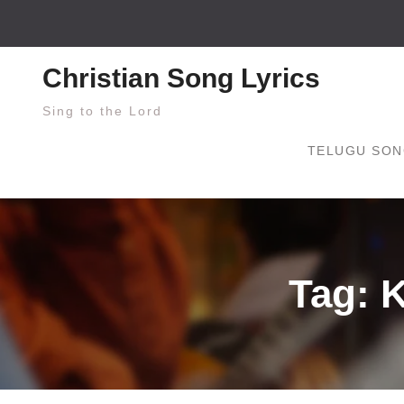
Skip
to
content
Christian Song Lyrics
Sing to the Lord
TELUGU SON
Tag: 