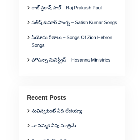
రాజ్ ప్రకాష్ పాల్ – Raj Prakash Paul
సతీష్ కుమార్ సాంగ్స – Satish Kumar Songs
సీయోను గీతాలు – Songs Of Zion Hebron
Songs
హోసన్నా మినిస్ట్రీస్ – Hosanna Ministries
Recent Posts
నువివ్వకుంటే ఏది లేదయ్యా
నా నమ్మిక నీవు మాత్రమే