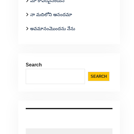
మా కాపరివైనందున
నా మదిలోని ఆనందమా
అవమానంమొందను నేను
Search
SEARCH