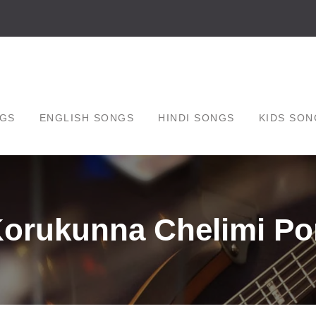
GS
ENGLISH SONGS
HINDI SONGS
KIDS SON
Korukunna Chelimi P