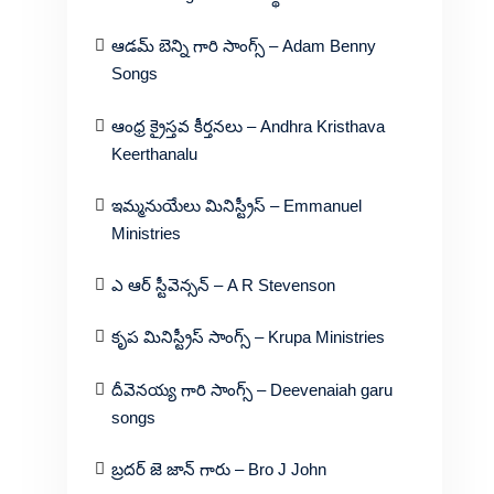
ఆడమ్ బెన్ని గారి సాంగ్స్ – Adam Benny
Songs
ఆంధ్ర క్రైస్తవ కీర్తనలు – Andhra Kristhava
Keerthanalu
ఇమ్మనుయేలు మినిస్ట్రీస్ – Emmanuel
Ministries
ఎ ఆర్ స్టీవెన్సన్ – A R Stevenson
కృప మినిస్ట్రీస్ సాంగ్స్ – Krupa Ministries
దీవెనయ్య గారి సాంగ్స్ – Deevenaiah garu
songs
బ్రదర్ జె జాన్ గారు – Bro J John