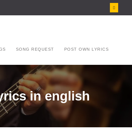
GS
SONG REQUEST
POST OWN LYRICS
rics in english