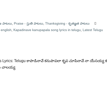
ణ పాటలు
,
Praise - స్తుతి పాటలు
,
Thanksgiving - కృతజ్ఞత పాటలు
 english
,
Kapadinave kanupapala song lyrics in telugu
,
Latest Telugu
cs Lyrics: Telugu కాపాడినావే కనుపాపలా కృప చూపినావే నా యేసయ్య 
ము చాలయ్య