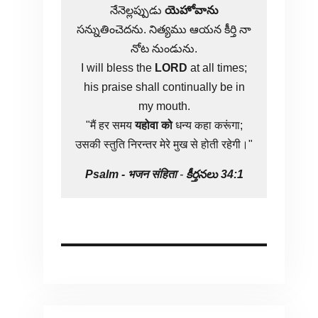
నేనెల్లప్పుడు
యెహోవాను
సన్నుతించెదను. నిత్యము ఆయన కీర్తి నా
నోట నుండును.
I will bless the
LORD
at all times;
his praise shall continually be in
my mouth.
"मैं हर समय
यहोवा
को
धन्य कहा करूंगा;
उसकी स्तुति निरन्तर मेरे मुख से होती रहेगी।"
Psalm -
भजन संहिता
-
కీర్తనలు 34:1