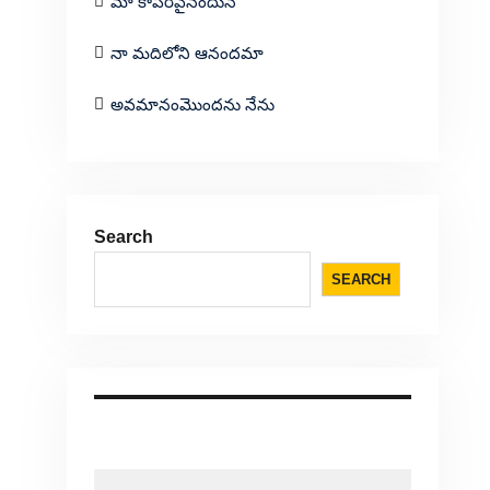
మా కాపరివైనందున
నా మదిలోని ఆనందమా
అవమానంమొందను నేను
Search
SEARCH