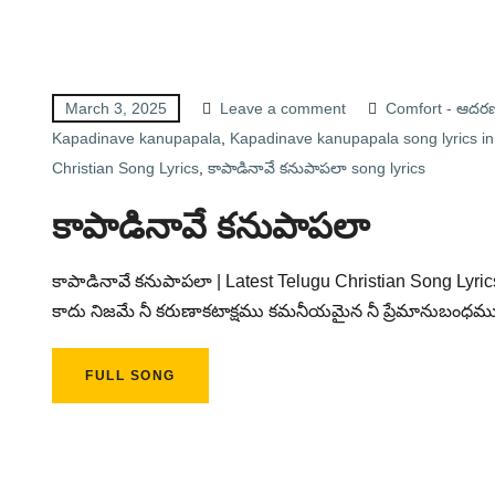
March 3, 2025
Leave a comment
Comfort - ఆదర
Kapadinave kanupapala
,
Kapadinave kanupapala song lyrics in
Christian Song Lyrics
,
కాపాడినావే కనుపాపలా song lyrics
కాపాడినావే కనుపాపలా
కాపాడినావే కనుపాపలా | Latest Telugu Christian Song Lyri
కాదు నిజమే నీ కరుణాకటాక్షము కమనీయమైన నీ ప్రేమానుబంధ
FULL SONG