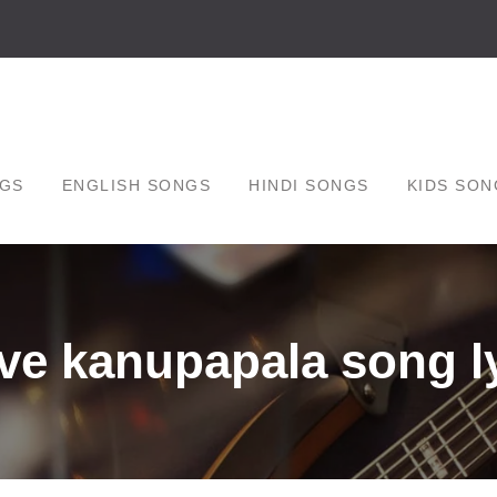
GS
ENGLISH SONGS
HINDI SONGS
KIDS SON
e kanupapala song ly