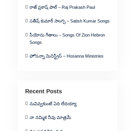
రాజ్ ప్రకాష్ పాల్ – Raj Prakash Paul
సతీష్ కుమార్ సాంగ్స – Satish Kumar Songs
సీయోను గీతాలు – Songs Of Zion Hebron
Songs
హోసన్నా మినిస్ట్రీస్ – Hosanna Ministries
Recent Posts
నువివ్వకుంటే ఏది లేదయ్యా
నా నమ్మిక నీవు మాత్రమే