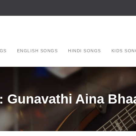
GS
ENGLISH SONGS
HINDI SONGS
KIDS SON
: Gunavathi Aina Bha