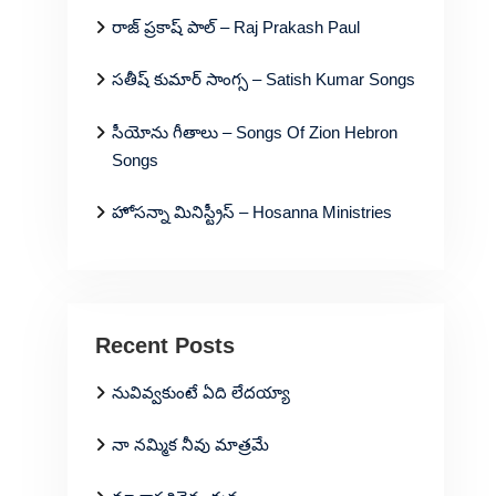
రాజ్ ప్రకాష్ పాల్ – Raj Prakash Paul
సతీష్ కుమార్ సాంగ్స – Satish Kumar Songs
సీయోను గీతాలు – Songs Of Zion Hebron
Songs
హోసన్నా మినిస్ట్రీస్ – Hosanna Ministries
Recent Posts
నువివ్వకుంటే ఏది లేదయ్యా
నా నమ్మిక నీవు మాత్రమే