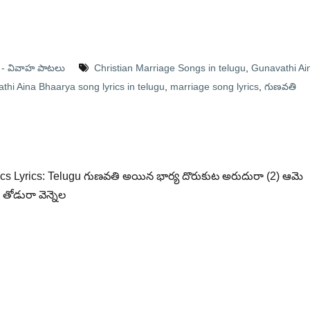
 - వివాహ పాటలు
Christian Marriage Songs in telugu
,
Gunavathi Ai
thi Aina Bhaarya song lyrics in telugu
,
marriage song lyrics
,
గుణవతి
cs Lyrics: Telugu గుణవతి అయిన భార్య దొరుకుట అరుదురా (2) ఆమె
ోడురా వెన్నెల