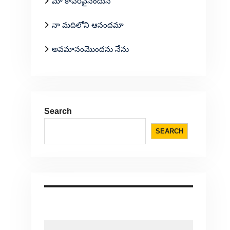
మా కాపరివైనందున
నా మదిలోని ఆనందమా
అవమానంమొందను నేను
Search
SEARCH