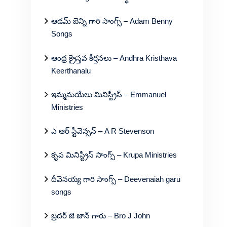
ఆడమ్ బెన్ని గారి సాంగ్స్ – Adam Benny
Songs
ఆంధ్ర క్రైస్తవ కీర్తనలు – Andhra Kristhava
Keerthanalu
ఇమ్మనుయేలు మినిస్ట్రీస్ – Emmanuel
Ministries
ఎ ఆర్ స్టీవెన్సన్ – A R Stevenson
కృప మినిస్ట్రీస్ సాంగ్స్ – Krupa Ministries
దీవెనయ్య గారి సాంగ్స్ – Deevenaiah garu
songs
బ్రదర్ జె జాన్ గారు – Bro J John