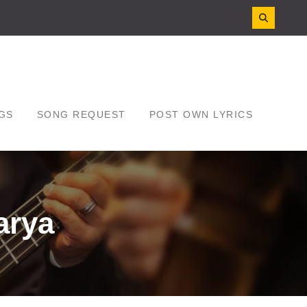
GS
SONG REQUEST
POST OWN LYRICS
arya