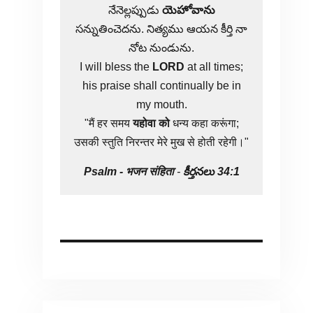
నేనెల్లప్పుడు
యెహోవాను
సన్నుతించెదను. నిత్యము ఆయన కీర్తి నా
నోట నుండును.
I will bless the
LORD
at all times;
his praise shall continually be in
my mouth.
"मैं हर समय
यहोवा
को
धन्य कहा करूंगा;
उसकी स्तुति निरन्तर मेरे मुख से होती रहेगी।"
Psalm -
भजन संहिता
-
కీర్తనలు 34:1