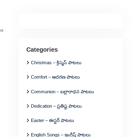
na
Categories
Christmas – క్రిస్మస్ పాటలు
Comfort – ఆదరణ పాటలు
Communion – బల్లారాధన పాటలు
Dedication – ప్రతిష్ఠ పాటలు
Easter – ఈస్టర్ పాటలు
English Songs – ఇంగ్లీష్ పాటలు