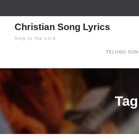
Skip
to
content
Christian Song Lyrics
Sing to the Lord
TELUGU SON
Tag