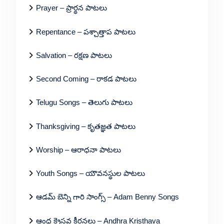
Prayer – ప్రార్థన పాటలు
Repentance – పశ్చాత్తాప పాటలు
Salvation – రక్షణ పాటలు
Second Coming – రాకడ పాటలు
Telugu Songs – తెలుగు పాటలు
Thanksgiving – కృతజ్ఞత పాటలు
Worship – ఆరాధనా పాటలు
Youth Songs – యౌవనస్థుల పాటలు
ఆడమ్ బెన్ని గారి సాంగ్స్ – Adam Benny Songs
ఆంధ్ర క్రైస్తవ కీర్తనలు – Andhra Kristhava