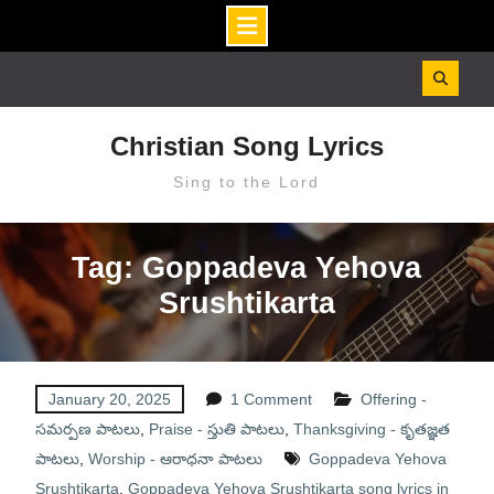
Skip
to
content
Christian Song Lyrics
Sing to the Lord
Tag: Goppadeva Yehova
Srushtikarta
January 20, 2025
1 Comment
Offering -
సమర్పణ పాటలు
,
Praise - స్తుతి పాటలు
,
Thanksgiving - కృతజ్ఞత
పాటలు
,
Worship - ఆరాధనా పాటలు
Goppadeva Yehova
Srushtikarta
,
Goppadeva Yehova Srushtikarta song lyrics in