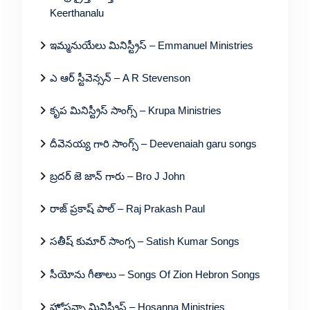
Keerthanalu
ఇమ్మనుయేలు మినిస్ట్రీస్ – Emmanuel Ministries
ఎ ఆర్ స్టీవెన్సన్ – A R Stevenson
కృప మినిస్ట్రీస్ సాంగ్స్ – Krupa Ministries
దీవెనయ్య గారి సాంగ్స్ – Deevenaiah garu songs
బ్రదర్ జె జాన్ గారు – Bro J John
రాజ్ ప్రకాష్ పాల్ – Raj Prakash Paul
సతీష్ కుమార్ సాంగ్స – Satish Kumar Songs
సీయోను గీతాలు – Songs Of Zion Hebron Songs
హోసన్నా మినిస్ట్రీస్ – Hosanna Ministries