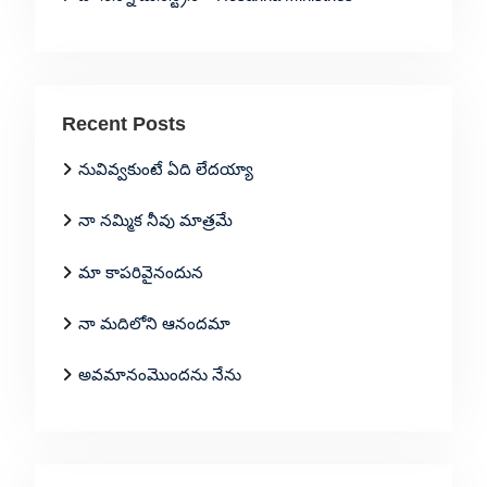
Recent Posts
నువివ్వకుంటే ఏది లేదయ్యా
నా నమ్మిక నీవు మాత్రమే
మా కాపరివైనందున
నా మదిలోని ఆనందమా
అవమానంమొందను నేను