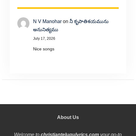
N V Manohar
on
నీ కృపాతిశయమును
అనునిత్యము
July 17, 2026
Nice songs
About Us
Welcome to
christiantelugulyrics.com
your go-to