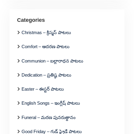
Categories
Christmas – క్రిస్మస్ పాటలు
Comfort – ఆదరణ పాటలు
Communion – బల్లారాధన పాటలు
Dedication – ప్రతిష్ఠ పాటలు
Easter – ఈస్టర్ పాటలు
English Songs – ఇంగ్లీష్ పాటలు
Funeral – మరణ పునరుత్దానం
Good Friday – గుడ్ ఫ్రైడే పాటలు