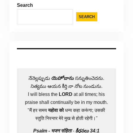
Search
SEARCH
నేనెల్లప్పుడు
యెహోవాను
సన్నుతించెదను.
నిత్యము ఆయన కీర్తి నా నోట నుండును.
I will bless the
LORD
at all times; his
praise shall continually be in my mouth.
"मैं हर समय
यहोवा
को
धन्य कहा करूंगा; उसकी
स्तुति निरन्तर मेरे मुख से होती रहेगी।"
Psalm -
भजन संहिता
-
కీర్తనలు 34:1