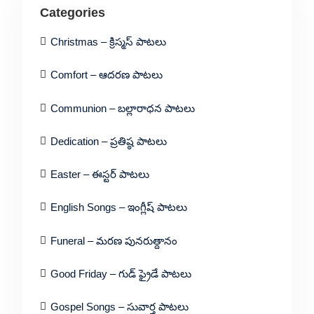
Categories
Christmas – క్రిస్మస్ పాటలు
Comfort – ఆదరణ పాటలు
Communion – బల్లారాధన పాటలు
Dedication – ప్రతిష్ఠ పాటలు
Easter – ఈస్టర్ పాటలు
English Songs – ఇంగ్లీష్ పాటలు
Funeral – మరణ పునరుత్దానం
Good Friday – గుడ్ ఫ్రైడే పాటలు
Gospel Songs – సువార్త పాటలు