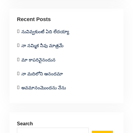
Recent Posts
నువివ్వకుంటే ఏది లేదయ్యా
నా నమ్మిక నీవు మాత్రమే
మా కాపరివైనందున
నా మదిలోని ఆనందమా
అవమానంమొందను నేను
Search