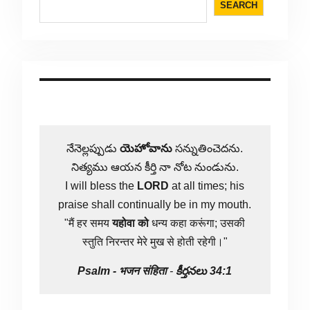
SEARCH
నేనెల్లప్పుడు
యెహోవాను
సన్నుతించెదను.
నిత్యము ఆయన కీర్తి నా నోట నుండును.
I will bless the
LORD
at all times; his
praise shall continually be in my mouth.
"मैं हर समय
यहोवा
को
धन्य कहा करूंगा; उसकी
स्तुति निरन्तर मेरे मुख से होती रहेगी।"
Psalm -
भजन संहिता
-
కీర్తనలు 34:1