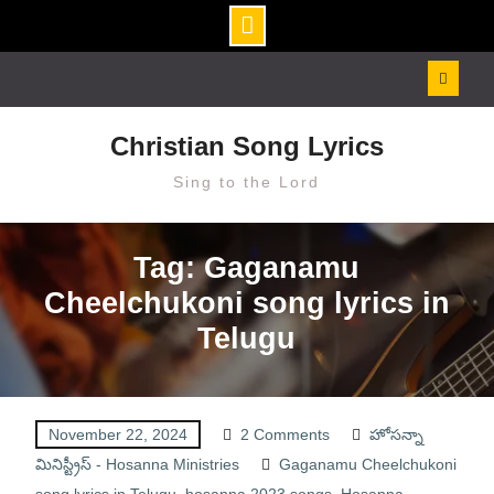
Skip
to
content
Christian Song Lyrics
Sing to the Lord
Tag: Gaganamu
Cheelchukoni song lyrics in
Telugu
November 22, 2024
2 Comments
హోసన్నా
మినిస్ట్రీస్ - Hosanna Ministries
Gaganamu Cheelchukoni