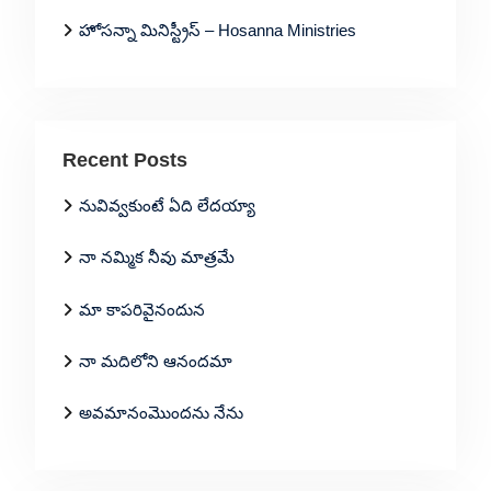
హోసన్నా మినిస్ట్రీస్ – Hosanna Ministries
Recent Posts
నువివ్వకుంటే ఏది లేదయ్యా
నా నమ్మిక నీవు మాత్రమే
మా కాపరివైనందున
నా మదిలోని ఆనందమా
అవమానంమొందను నేను