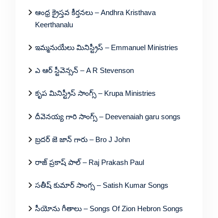
ఆంధ్ర క్రైస్తవ కీర్తనలు – Andhra Kristhava
Keerthanalu
ఇమ్మనుయేలు మినిస్ట్రీస్ – Emmanuel Ministries
ఎ ఆర్ స్టీవెన్సన్ – A R Stevenson
కృప మినిస్ట్రీస్ సాంగ్స్ – Krupa Ministries
దీవెనయ్య గారి సాంగ్స్ – Deevenaiah garu songs
బ్రదర్ జె జాన్ గారు – Bro J John
రాజ్ ప్రకాష్ పాల్ – Raj Prakash Paul
సతీష్ కుమార్ సాంగ్స – Satish Kumar Songs
సీయోను గీతాలు – Songs Of Zion Hebron Songs