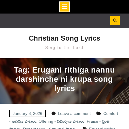
Skip
to
content
Christian Song Lyrics
Sing to the Lord
Tag: Erugani rithiga nannu
darshinche ni krupa song
lyrics
January 8, 2026
Leave a comment
Comfort
- ఆదరణ పాటలు
,
Offering - సమర్పణ పాటలు
,
Praise - స్తుతి