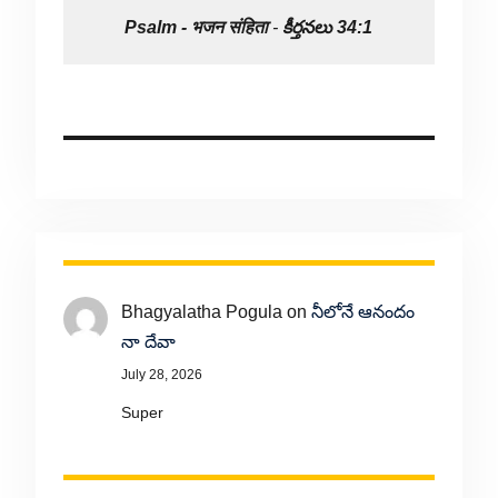
Psalm -
भजन संहिता
-
కీర్తనలు 34:1
Bhagyalatha Pogula
on
నీలోనే ఆనందం
నా దేవా
July 28, 2026
Super