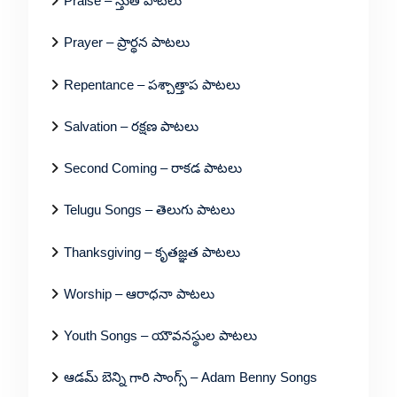
Praise – స్తుతి పాటలు
Prayer – ప్రార్థన పాటలు
Repentance – పశ్చాత్తాప పాటలు
Salvation – రక్షణ పాటలు
Second Coming – రాకడ పాటలు
Telugu Songs – తెలుగు పాటలు
Thanksgiving – కృతజ్ఞత పాటలు
Worship – ఆరాధనా పాటలు
Youth Songs – యౌవనస్థుల పాటలు
ఆడమ్ బెన్ని గారి సాంగ్స్ – Adam Benny Songs