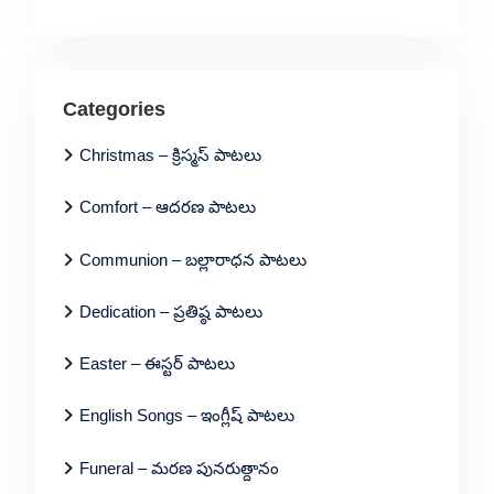
Categories
Christmas – క్రిస్మస్ పాటలు
Comfort – ఆదరణ పాటలు
Communion – బల్లారాధన పాటలు
Dedication – ప్రతిష్ఠ పాటలు
Easter – ఈస్టర్ పాటలు
English Songs – ఇంగ్లీష్ పాటలు
Funeral – మరణ పునరుత్దానం