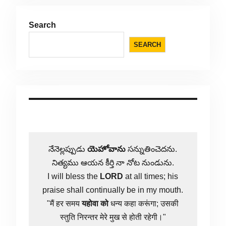
Search
SEARCH
నేనెల్లప్పుడు
యెహోవాను
సన్నుతించెదను.
నిత్యము ఆయన కీర్తి నా నోట నుండును.
I will bless the
LORD
at all times; his
praise shall continually be in my mouth.
"मैं हर समय
यहोवा
को
धन्य कहा करूंगा; उसकी
स्तुति निरन्तर मेरे मुख से होती रहेगी।"