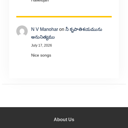
Hallelujah
N V Manohar
on
నీ కృపాతిశయమును
అనునిత్యము
July 17, 2026
Nice songs
About Us