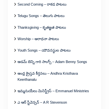
Second Coming – రాకడ పాటలు
Telugu Songs – తెలుగు పాటలు
Thanksgiving – కృతజ్ఞత పాటలు
Worship – ఆరాధనా పాటలు
Youth Songs – యౌవనస్థుల పాటలు
ఆడమ్ బెన్ని గారి సాంగ్స్ – Adam Benny Songs
ఆంధ్ర క్రైస్తవ కీర్తనలు – Andhra Kristhava
Keerthanalu
ఇమ్మనుయేలు మినిస్ట్రీస్ – Emmanuel Ministries
ఎ ఆర్ స్టీవెన్సన్ – A R Stevenson