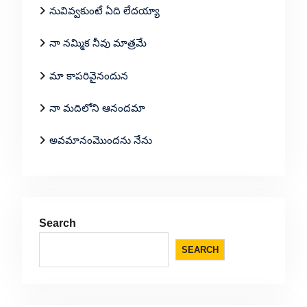
నువివ్వకుంటే ఏది లేదయ్యా
నా నమ్మిక నీవు మాత్రమే
మా కాపరివైనందున
నా మదిలోని ఆనందమా
అవమానంమొందను నేను
Search
SEARCH