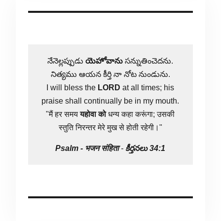
నేనెల్లప్పుడు
యెహోవాను
సన్నుతించెదను.
నిత్యము ఆయన కీర్తి నా నోట నుండును.
I will bless the
LORD
at all times; his
praise shall continually be in my mouth.
"मैं हर समय
यहोवा
को
धन्य कहा करूंगा; उसकी
स्तुति निरन्तर मेरे मुख से होती रहेगी।"
Psalm -
भजन संहिता
-
కీర్తనలు 34:1