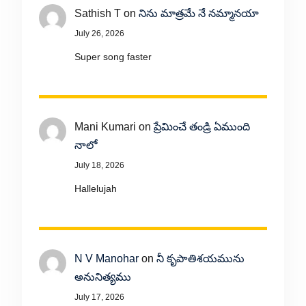
Sathish T
on
నిను మాత్రమే నే నమ్మానయా
July 26, 2026
Super song faster
Mani Kumari
on
ప్రేమించే తండ్రి ఏముంది
నాలో
July 18, 2026
Hallelujah
N V Manohar
on
నీ కృపాతిశయమును
అనునిత్యము
July 17, 2026