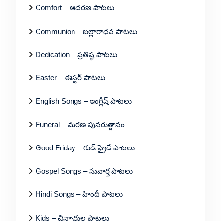
Comfort – ఆదరణ పాటలు
Communion – బల్లారాధన పాటలు
Dedication – ప్రతిష్ఠ పాటలు
Easter – ఈస్టర్ పాటలు
English Songs – ఇంగ్లీష్ పాటలు
Funeral – మరణ పునరుత్దానం
Good Friday – గుడ్ ఫ్రైడే పాటలు
Gospel Songs – సువార్త పాటలు
Hindi Songs – హిందీ పాటలు
Kids – చిన్నారుల పాటలు