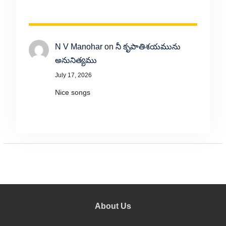
N V Manohar
on
నీ కృపాతిశయమును
అనునిత్యము
July 17, 2026
Nice songs
About Us