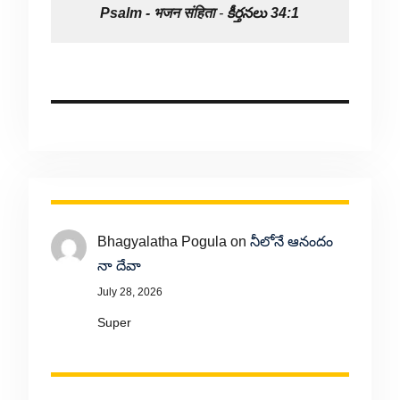
Psalm -
भजन संहिता
-
కీర్తనలు 34:1
Bhagyalatha Pogula
on
నీలోనే ఆనందం
నా దేవా
July 28, 2026
Super