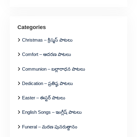
Categories
Christmas – క్రిస్మస్ పాటలు
Comfort – ఆదరణ పాటలు
Communion – బల్లారాధన పాటలు
Dedication – ప్రతిష్ఠ పాటలు
Easter – ఈస్టర్ పాటలు
English Songs – ఇంగ్లీష్ పాటలు
Funeral – మరణ పునరుత్దానం