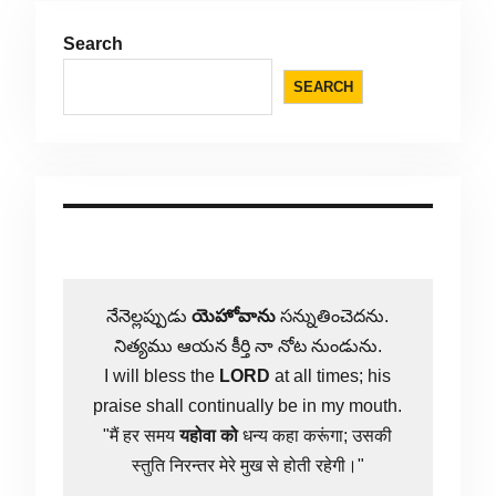
Search
SEARCH
నేనెల్లప్పుడు
యెహోవాను
సన్నుతించెదను.
నిత్యము ఆయన కీర్తి నా నోట నుండును.
I will bless the
LORD
at all times; his
praise shall continually be in my mouth.
"मैं हर समय
यहोवा
को
धन्य कहा करूंगा; उसकी
स्तुति निरन्तर मेरे मुख से होती रहेगी।"