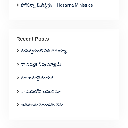
హోసన్నా మినిస్ట్రీస్ – Hosanna Ministries
Recent Posts
నువివ్వకుంటే ఏది లేదయ్యా
నా నమ్మిక నీవు మాత్రమే
మా కాపరివైనందున
నా మదిలోని ఆనందమా
అవమానంమొందను నేను