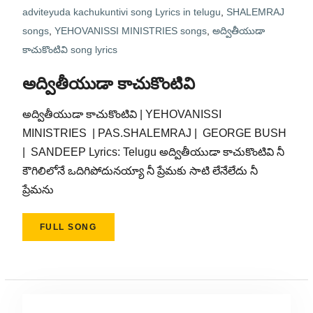
adviteyuda kachukuntivi song Lyrics in telugu
,
SHALEMRAJ
songs
,
YEHOVANISSI MINISTRIES songs
,
అద్వితీయుడా
కాచుకొంటివి song lyrics
అద్వితీయుడా కాచుకొంటివి
అద్వితీయుడా కాచుకొంటివి | YEHOVANISSI
MINISTRIES | PAS.SHALEMRAJ | GEORGE BUSH
| SANDEEP Lyrics: Telugu అద్వితీయుడా కాచుకొంటివి నీ
కౌగిలిలోనే ఒదిగిపోదునయ్యా నీ ప్రేమకు సాటి లేనేలేదు నీ
ప్రేమను
FULL SONG