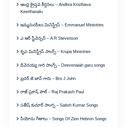
ఆంధ్ర క్రైస్తవ కీర్తనలు – Andhra Kristhava
Keerthanalu
ఇమ్మనుయేలు మినిస్ట్రీస్ – Emmanuel Ministries
ఎ ఆర్ స్టీవెన్సన్ – A R Stevenson
కృప మినిస్ట్రీస్ సాంగ్స్ – Krupa Ministries
దీవెనయ్య గారి సాంగ్స్ – Deevenaiah garu songs
బ్రదర్ జె జాన్ గారు – Bro J John
రాజ్ ప్రకాష్ పాల్ – Raj Prakash Paul
సతీష్ కుమార్ సాంగ్స – Satish Kumar Songs
సీయోను గీతాలు – Songs Of Zion Hebron Songs