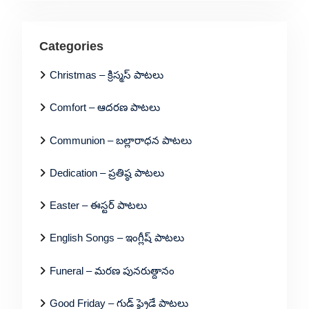
Categories
Christmas – క్రిస్మస్ పాటలు
Comfort – ఆదరణ పాటలు
Communion – బల్లారాధన పాటలు
Dedication – ప్రతిష్ఠ పాటలు
Easter – ఈస్టర్ పాటలు
English Songs – ఇంగ్లీష్ పాటలు
Funeral – మరణ పునరుత్దానం
Good Friday – గుడ్ ఫ్రైడే పాటలు