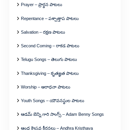
Prayer – ప్రార్థన పాటలు
Repentance – పశ్చాత్తాప పాటలు
Salvation – రక్షణ పాటలు
Second Coming – రాకడ పాటలు
Telugu Songs – తెలుగు పాటలు
Thanksgiving – కృతజ్ఞత పాటలు
Worship – ఆరాధనా పాటలు
Youth Songs – యౌవనస్థుల పాటలు
ఆడమ్ బెన్ని గారి సాంగ్స్ – Adam Benny Songs
ఆంధ్ర క్రైస్తవ కీర్తనలు – Andhra Kristhava