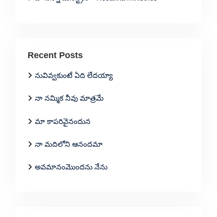
Recent Posts
నువివ్వకుంటే ఏది లేదయ్యా
నా నమ్మిక నీవు మాత్రమే
మా కాపరివైనందున
నా మదిలోని ఆనందమా
అవమానంమొందను నేను