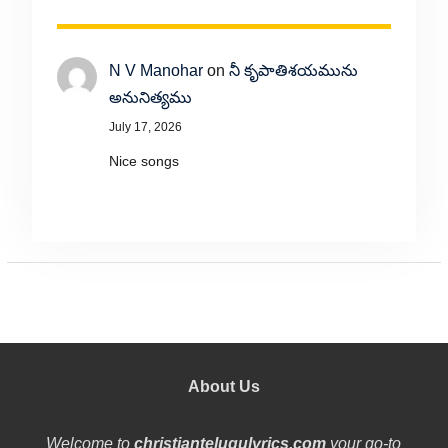
N V Manohar
on
నీ కృపాతిశయమును
అనునిత్యము
July 17, 2026
Nice songs
About Us
Welcome to
christiantelugulyrics.com
your go-to