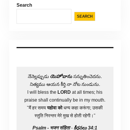
Search
SEARCH
నేనెల్లప్పుడు
యెహోవాను
సన్నుతించెదను.
నిత్యము ఆయన కీర్తి నా నోట నుండును.
I will bless the
LORD
at all times; his
praise shall continually be in my mouth.
"मैं हर समय
यहोवा
को
धन्य कहा करूंगा; उसकी
स्तुति निरन्तर मेरे मुख से होती रहेगी।"
Psalm -
भजन संहिता
-
కీర్తనలు 34:1