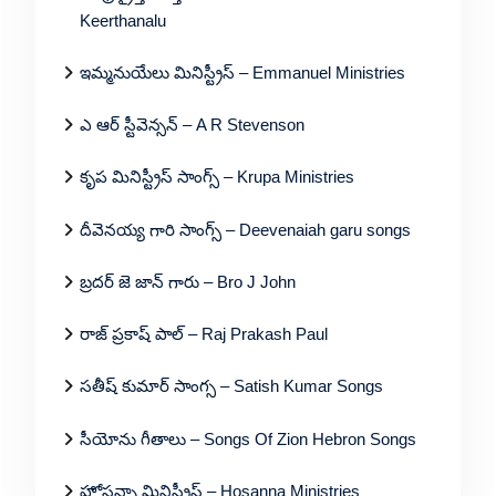
Keerthanalu
ఇమ్మనుయేలు మినిస్ట్రీస్ – Emmanuel Ministries
ఎ ఆర్ స్టీవెన్సన్ – A R Stevenson
కృప మినిస్ట్రీస్ సాంగ్స్ – Krupa Ministries
దీవెనయ్య గారి సాంగ్స్ – Deevenaiah garu songs
బ్రదర్ జె జాన్ గారు – Bro J John
రాజ్ ప్రకాష్ పాల్ – Raj Prakash Paul
సతీష్ కుమార్ సాంగ్స – Satish Kumar Songs
సీయోను గీతాలు – Songs Of Zion Hebron Songs
హోసన్నా మినిస్ట్రీస్ – Hosanna Ministries