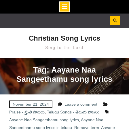
Skip
to
content
Christian Song Lyrics
Sing to the Lord
Tag: Aayane Naa
Sangeethamu song lyrics
November 21, 2024
Leave a comment
Praise - స్తుతి పాటలు
,
Telugu Songs - తెలుగు పాటలు
Aayane Naa Sangeethamu song lyrics
,
Aayane Naa
Sangeethamu song lyrics in telugu
,
Remove term: Aayane