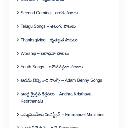
Second Coming – రాకడ పాటలు
Telugu Songs – తెలుగు పాటలు
Thanksgiving – కృతజ్ఞత పాటలు
Worship – ఆరాధనా పాటలు
Youth Songs – యౌవనస్థుల పాటలు
ఆడమ్ బెన్ని గారి సాంగ్స్ – Adam Benny Songs
ఆంధ్ర క్రైస్తవ కీర్తనలు – Andhra Kristhava
Keerthanalu
ఇమ్మనుయేలు మినిస్ట్రీస్ – Emmanuel Ministries
ఎ ఆర్ స్టీవెన్సన్ – A R Stevenson