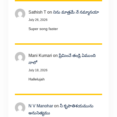
Sathish T
on
నిను మాత్రమే నే నమ్మానయా
July 26, 2026
Super song faster
Mani Kumari
on
ప్రేమించే తండ్రి ఏముంది
నాలో
July 18, 2026
Hallelujah
N V Manohar
on
నీ కృపాతిశయమును
అనునిత్యము