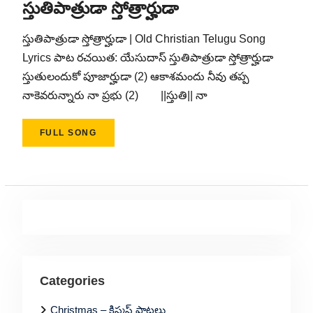
స్తుతిపాత్రుడా స్తోత్రార్హుడా
స్తుతిపాత్రుడా స్తోత్రార్హుడా | Old Christian Telugu Song
Lyrics పాట రచయిత: యేసుదాస్ స్తుతిపాత్రుడా స్తోత్రార్హుడా
స్తుతులందుకో పూజార్హుడా (2) ఆకాశమందు నీవు తప్ప
నాకెవరున్నారు నా ప్రభు (2) ||స్తుతి|| నా
FULL SONG
Categories
Christmas – క్రిస్మస్ పాటలు