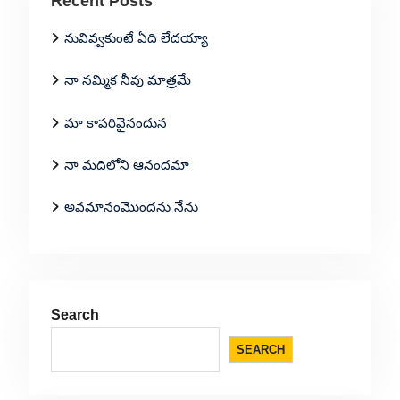
Recent Posts
నువివ్వకుంటే ఏది లేదయ్యా
నా నమ్మిక నీవు మాత్రమే
మా కాపరివైనందున
నా మదిలోని ఆనందమా
అవమానంమొందను నేను
Search
SEARCH