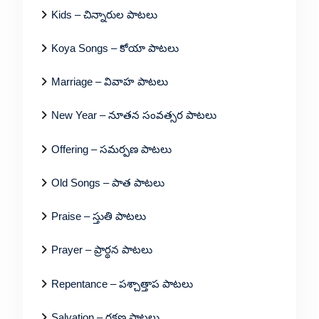
Kids – చిన్నారుల పాటలు
Koya Songs – కోయా పాటలు
Marriage – వివాహ పాటలు
New Year – నూతన సంవత్సర పాటలు
Offering – సమర్పణ పాటలు
Old Songs – పాత పాటలు
Praise – స్తుతి పాటలు
Prayer – ప్రార్థన పాటలు
Repentance – పశ్చాత్తాప పాటలు
Salvation – రక్షణ పాటలు