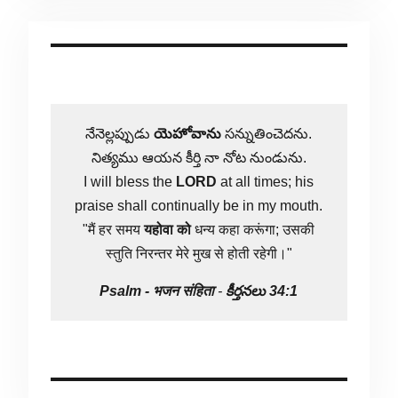
నేనెల్లప్పుడు
యెహోవాను
సన్నుతించెదను.
నిత్యము ఆయన కీర్తి నా నోట నుండును.
I will bless the
LORD
at all times; his
praise shall continually be in my mouth.
"मैं हर समय
यहोवा
को
धन्य कहा करूंगा; उसकी
स्तुति निरन्तर मेरे मुख से होती रहेगी।"
Psalm -
भजन संहिता
-
కీర్తనలు 34:1