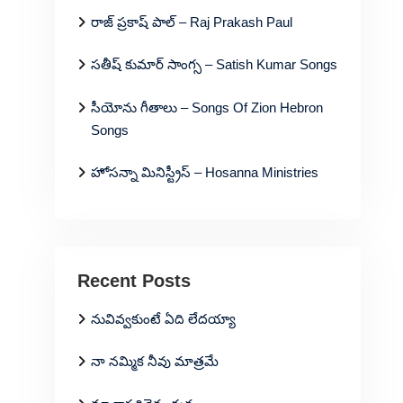
రాజ్ ప్రకాష్ పాల్ – Raj Prakash Paul
సతీష్ కుమార్ సాంగ్స – Satish Kumar Songs
సీయోను గీతాలు – Songs Of Zion Hebron
Songs
హోసన్నా మినిస్ట్రీస్ – Hosanna Ministries
Recent Posts
నువివ్వకుంటే ఏది లేదయ్యా
నా నమ్మిక నీవు మాత్రమే