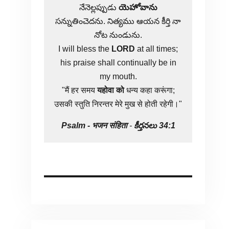
నేనెల్లప్పుడు
యెహోవాను
సన్నుతించెదను. నిత్యము ఆయన కీర్తి నా
నోట నుండును.
I will bless the
LORD
at all times;
his praise shall continually be in
my mouth.
"मैं हर समय
यहोवा
को
धन्य कहा करूंगा;
उसकी स्तुति निरन्तर मेरे मुख से होती रहेगी।"
Psalm -
भजन संहिता
-
కీర్తనలు 34:1