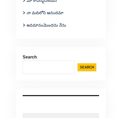
మా కాపరివైనందున
నా మదిలోని ఆనందమా
అవమానంమొందను నేను
Search
SEARCH