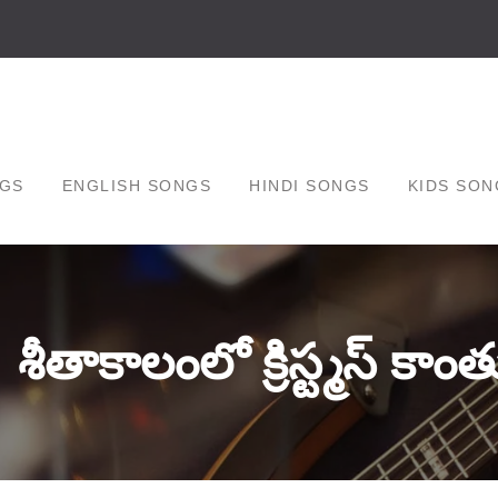
GS
ENGLISH SONGS
HINDI SONGS
KIDS SON
 శీతాకాలంలో క్రిస్ట్మస్ కాం