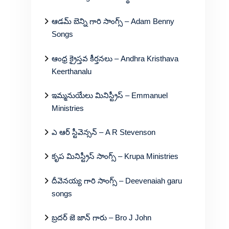
ఆడమ్ బెన్ని గారి సాంగ్స్ – Adam Benny
Songs
ఆంధ్ర క్రైస్తవ కీర్తనలు – Andhra Kristhava
Keerthanalu
ఇమ్మనుయేలు మినిస్ట్రీస్ – Emmanuel
Ministries
ఎ ఆర్ స్టీవెన్సన్ – A R Stevenson
కృప మినిస్ట్రీస్ సాంగ్స్ – Krupa Ministries
దీవెనయ్య గారి సాంగ్స్ – Deevenaiah garu
songs
బ్రదర్ జె జాన్ గారు – Bro J John