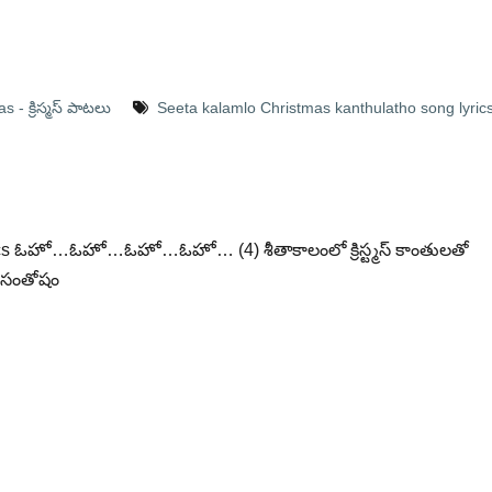
 - క్రిస్మస్ పాటలు
Seeta kalamlo Christmas kanthulatho song lyric
 Lyrics ఓహో…ఓహో…ఓహో…ఓహో… (4) శీతాకాలంలో క్రిస్ట్మస్ కాంతులతో
ా సంతోషం