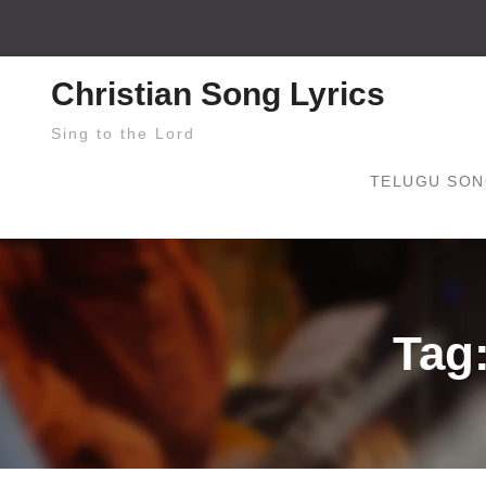
Skip
to
content
Christian Song Lyrics
Sing to the Lord
TELUGU SON
Tag: