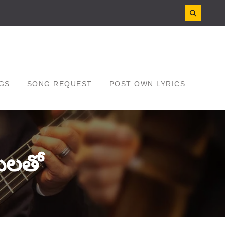
GS
SONG REQUEST
POST OWN LYRICS
తులతో