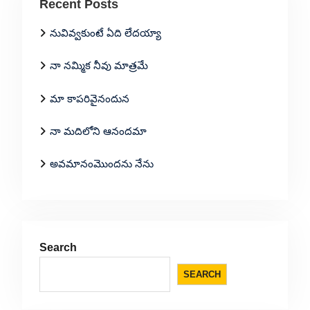
Recent Posts
నువివ్వకుంటే ఏది లేదయ్యా
నా నమ్మిక నీవు మాత్రమే
మా కాపరివైనందున
నా మదిలోని ఆనందమా
అవమానంమొందను నేను
Search
SEARCH