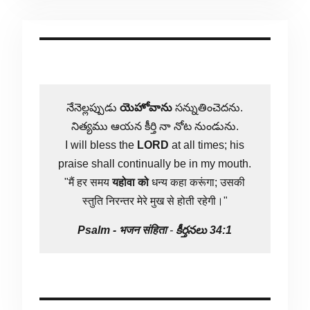
నేనెల్లప్పుడు
యెహోవాను
సన్నుతించెదను.
నిత్యము ఆయన కీర్తి నా నోట నుండును.
I will bless the
LORD
at all times; his
praise shall continually be in my mouth.
"मैं हर समय
यहोवा
को
धन्य कहा करूंगा; उसकी
स्तुति निरन्तर मेरे मुख से होती रहेगी।"
Psalm -
भजन संहिता
-
కీర్తనలు 34:1