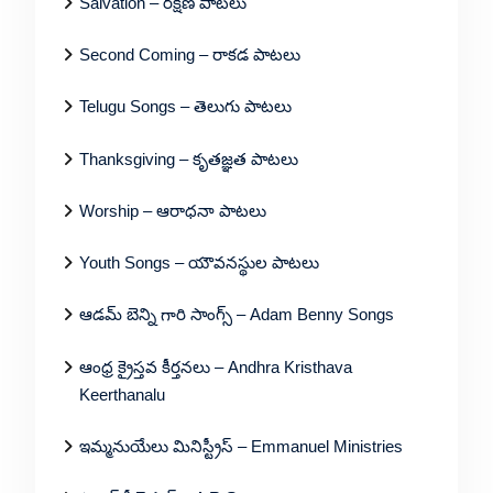
Salvation – రక్షణ పాటలు
Second Coming – రాకడ పాటలు
Telugu Songs – తెలుగు పాటలు
Thanksgiving – కృతజ్ఞత పాటలు
Worship – ఆరాధనా పాటలు
Youth Songs – యౌవనస్థుల పాటలు
ఆడమ్ బెన్ని గారి సాంగ్స్ – Adam Benny Songs
ఆంధ్ర క్రైస్తవ కీర్తనలు – Andhra Kristhava
Keerthanalu
ఇమ్మనుయేలు మినిస్ట్రీస్ – Emmanuel Ministries