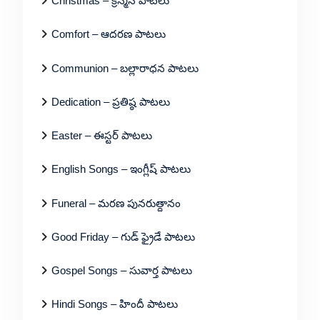
Christmas – క్రిస్మస్ పాటలు
Comfort – ఆదరణ పాటలు
Communion – బల్లారాధన పాటలు
Dedication – ప్రతిష్ఠ పాటలు
Easter – ఈస్టర్ పాటలు
English Songs – ఇంగ్లీష్ పాటలు
Funeral – మరణ పునరుత్దానం
Good Friday – గుడ్ ఫ్రైడే పాటలు
Gospel Songs – సువార్త పాటలు
Hindi Songs – హిందీ పాటలు