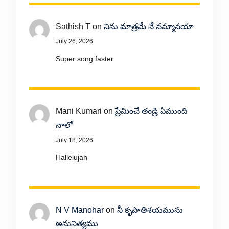
Sathish T
on
నిను మాత్రమే నే నమ్మానయా
July 26, 2026
Super song faster
Mani Kumari
on
ప్రేమించే తండ్రి ఏముంది
నాలో
July 18, 2026
Hallelujah
N V Manohar
on
నీ కృపాతిశయమును
అనునిత్యము