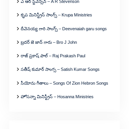
ఎ ఆర్ స్టీవెన్సన్ – A R Stevenson
కృప మినిస్ట్రీస్ సాంగ్స్ – Krupa Ministries
దీవెనయ్య గారి సాంగ్స్ – Deevenaiah garu songs
బ్రదర్ జె జాన్ గారు – Bro J John
రాజ్ ప్రకాష్ పాల్ – Raj Prakash Paul
సతీష్ కుమార్ సాంగ్స – Satish Kumar Songs
సీయోను గీతాలు – Songs Of Zion Hebron Songs
హోసన్నా మినిస్ట్రీస్ – Hosanna Ministries