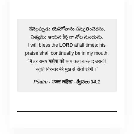
నేనెల్లప్పుడు
యెహోవాను
సన్నుతించెదను.
నిత్యము ఆయన కీర్తి నా నోట నుండును.
I will bless the
LORD
at all times; his
praise shall continually be in my mouth.
"मैं हर समय
यहोवा
को
धन्य कहा करूंगा; उसकी
स्तुति निरन्तर मेरे मुख से होती रहेगी।"
Psalm -
भजन संहिता
-
కీర్తనలు 34:1