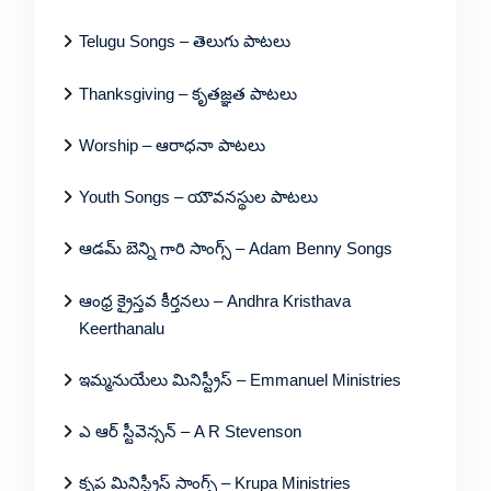
Telugu Songs – తెలుగు పాటలు
Thanksgiving – కృతజ్ఞత పాటలు
Worship – ఆరాధనా పాటలు
Youth Songs – యౌవనస్థుల పాటలు
ఆడమ్ బెన్ని గారి సాంగ్స్ – Adam Benny Songs
ఆంధ్ర క్రైస్తవ కీర్తనలు – Andhra Kristhava
Keerthanalu
ఇమ్మనుయేలు మినిస్ట్రీస్ – Emmanuel Ministries
ఎ ఆర్ స్టీవెన్సన్ – A R Stevenson
కృప మినిస్ట్రీస్ సాంగ్స్ – Krupa Ministries