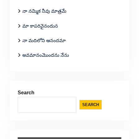
నా నమ్మిక నీవు మాత్రమే
మా కాపరివైనందున
నా మదిలోని ఆనందమా
అవమానంమొందను నేను
Search
SEARCH