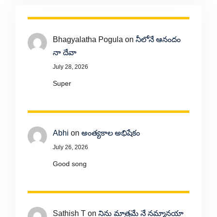
Bhagyalatha Pogula
on
నీలోనే ఆనందం
నా దేవా
July 28, 2026
Super
Abhi
on
అంత్యకాల అభిషేకం
July 26, 2026
Good song
Sathish T
on
నిను మాత్రమే నే నమ్మానయా