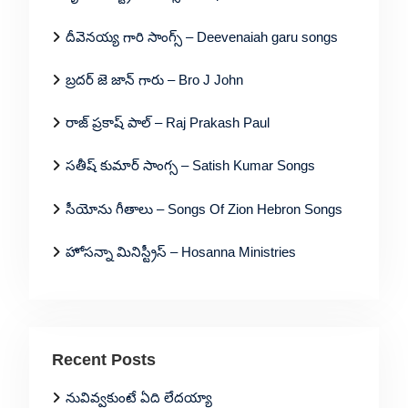
దీవెనయ్య గారి సాంగ్స్ – Deevenaiah garu songs
బ్రదర్ జె జాన్ గారు – Bro J John
రాజ్ ప్రకాష్ పాల్ – Raj Prakash Paul
సతీష్ కుమార్ సాంగ్స – Satish Kumar Songs
సీయోను గీతాలు – Songs Of Zion Hebron Songs
హోసన్నా మినిస్ట్రీస్ – Hosanna Ministries
Recent Posts
నువివ్వకుంటే ఏది లేదయ్యా