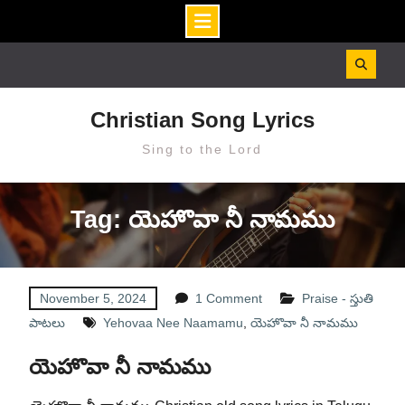
Skip
to
content
Christian Song Lyrics
Sing to the Lord
Tag: యెహొవా నీ నామము
November 5, 2024
1 Comment
Praise - స్తుతి
పాటలు
Yehovaa Nee Naamamu
,
యెహొవా నీ నామము
యెహొవా నీ నామము