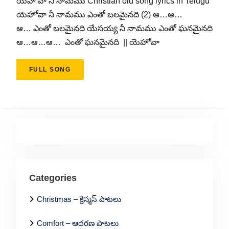
యెహొవా నీ నామము Christian old song lyrics in Telugu
యెహోవా నీ నామము ఎంతో బలమైనది (2) ఆ…ఆ…
ఆ… ఎంతో బలమైనది యేసయ్య నీ నామము ఎంతో ఘనమైనది
ఆ…ఆ…ఆ… ఎంతో ఘనమైనది || యెహోవా
FULL SONG
Categories
Christmas – క్రిస్మస్ పాటలు
Comfort – ఆదరణ పాటలు