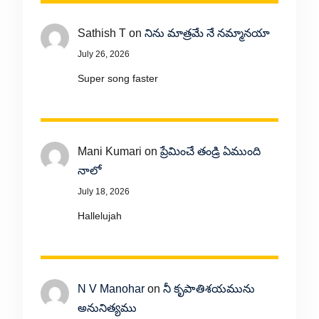
Sathish T
on
నిను మాత్రమే నే నమ్మానయా
July 26, 2026
Super song faster
Mani Kumari
on
ప్రేమించే తండ్రి ఏముంది
నాలో
July 18, 2026
Hallelujah
N V Manohar
on
నీ కృపాతిశయమును
అనునిత్యము