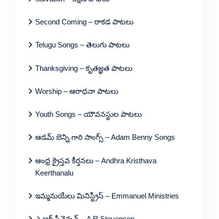
Second Coming – రాకడ పాటలు
Telugu Songs – తెలుగు పాటలు
Thanksgiving – కృతజ్ఞత పాటలు
Worship – ఆరాధనా పాటలు
Youth Songs – యౌవనస్థుల పాటలు
ఆడమ్ బెన్ని గారి సాంగ్స్ – Adam Benny Songs
ఆంధ్ర క్రైస్తవ కీర్తనలు – Andhra Kristhava
Keerthanalu
ఇమ్మనుయేలు మినిస్ట్రీస్ – Emmanuel Ministries
ఎ ఆర్ స్టీవెన్సన్ – A R Stevenson