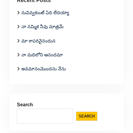
Recent Posts
నువివ్వకుంటే ఏది లేదయ్యా
నా నమ్మిక నీవు మాత్రమే
మా కాపరివైనందున
నా మదిలోని ఆనందమా
అవమానంమొందను నేను
Search
SEARCH