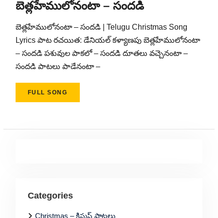
బెత్లహేములోనంటా – సందడి
బెత్లహేములోనంటా – సందడి | Telugu Christmas Song
Lyrics పాట రచయిత: డేనియల్ కళ్యాణపు బెత్లహేములోనంటా
– సందడి పశువుల పాకలో – సందడి దూతలు వచ్చెనంటా –
సందడి పాటలు పాడేనంటా –
FULL SONG
Categories
Christmas – క్రిస్మస్ పాటలు