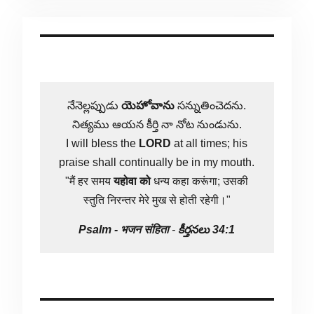
నేనెల్లప్పుడు
యెహోవాను
సన్నుతించెదను.
నిత్యము ఆయన కీర్తి నా నోట నుండును.
I will bless the
LORD
at all times; his
praise shall continually be in my mouth.
"मैं हर समय
यहोवा
को
धन्य कहा करूंगा; उसकी
स्तुति निरन्तर मेरे मुख से होती रहेगी।"
Psalm -
भजन संहिता
-
కీర్తనలు 34:1