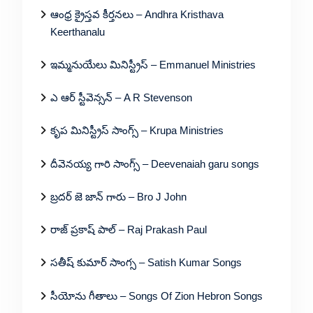
ఆంధ్ర క్రైస్తవ కీర్తనలు – Andhra Kristhava
Keerthanalu
ఇమ్మనుయేలు మినిస్ట్రీస్ – Emmanuel Ministries
ఎ ఆర్ స్టీవెన్సన్ – A R Stevenson
కృప మినిస్ట్రీస్ సాంగ్స్ – Krupa Ministries
దీవెనయ్య గారి సాంగ్స్ – Deevenaiah garu songs
బ్రదర్ జె జాన్ గారు – Bro J John
రాజ్ ప్రకాష్ పాల్ – Raj Prakash Paul
సతీష్ కుమార్ సాంగ్స – Satish Kumar Songs
సీయోను గీతాలు – Songs Of Zion Hebron Songs