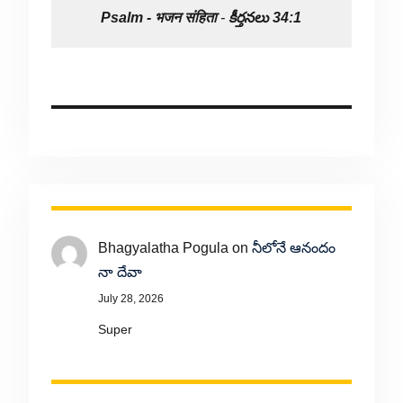
Psalm -
भजन संहिता
-
కీర్తనలు 34:1
Bhagyalatha Pogula
on
నీలోనే ఆనందం
నా దేవా
July 28, 2026
Super