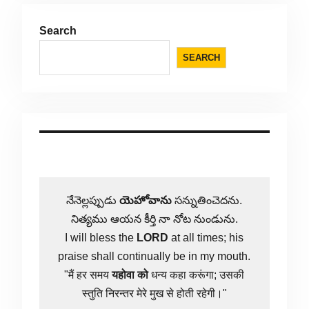
Search
SEARCH
నేనెల్లప్పుడు
యెహోవాను
సన్నుతించెదను.
నిత్యము ఆయన కీర్తి నా నోట నుండును.
I will bless the
LORD
at all times; his
praise shall continually be in my mouth.
"मैं हर समय
यहोवा
को
धन्य कहा करूंगा; उसकी
स्तुति निरन्तर मेरे मुख से होती रहेगी।"