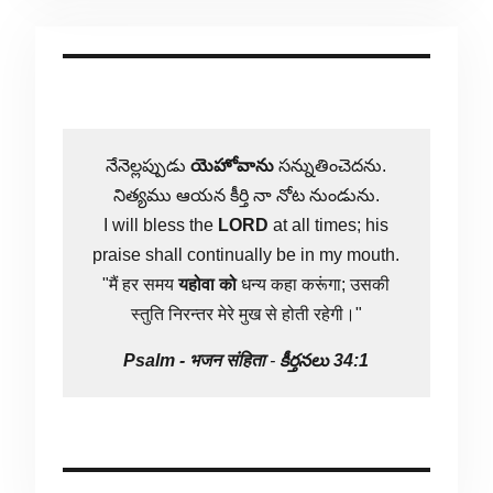
నేనెల్లప్పుడు
యెహోవాను
సన్నుతించెదను.
నిత్యము ఆయన కీర్తి నా నోట నుండును.
I will bless the
LORD
at all times; his
praise shall continually be in my mouth.
"मैं हर समय
यहोवा
को
धन्य कहा करूंगा; उसकी
स्तुति निरन्तर मेरे मुख से होती रहेगी।"
Psalm -
भजन संहिता
-
కీర్తనలు 34:1