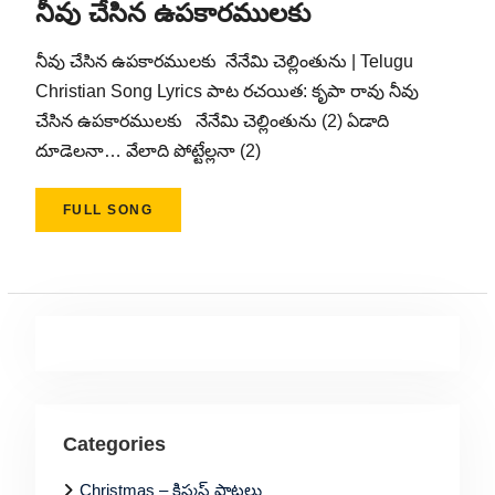
నీవు చేసిన ఉపకారములకు
నీవు చేసిన ఉపకారములకు నేనేమి చెల్లింతును | Telugu
Christian Song Lyrics పాట రచయిత: కృపా రావు నీవు
చేసిన ఉపకారములకు నేనేమి చెల్లింతును (2) ఏడాది
దూడెలనా… వేలాది పోట్టేల్లనా (2)
FULL SONG
Categories
Christmas – క్రిస్మస్ పాటలు