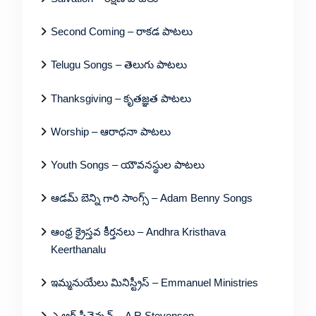
Second Coming – రాకడ పాటలు
Telugu Songs – తెలుగు పాటలు
Thanksgiving – కృతజ్ఞత పాటలు
Worship – ఆరాధనా పాటలు
Youth Songs – యౌవనస్థుల పాటలు
ఆడమ్ బెన్ని గారి సాంగ్స్ – Adam Benny Songs
ఆంధ్ర క్రైస్తవ కీర్తనలు – Andhra Kristhava
Keerthanalu
ఇమ్మనుయేలు మినిస్ట్రీస్ – Emmanuel Ministries
ఎ ఆర్ స్టీవెన్సన్ – A R Stevenson