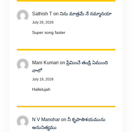
Sathish T
on
నిను మాత్రమే నే నమ్మానయా
July 26, 2026
Super song faster
Mani Kumari
on
ప్రేమించే తండ్రి ఏముంది
నాలో
July 18, 2026
Hallelujah
N V Manohar
on
నీ కృపాతిశయమును
అనునిత్యము