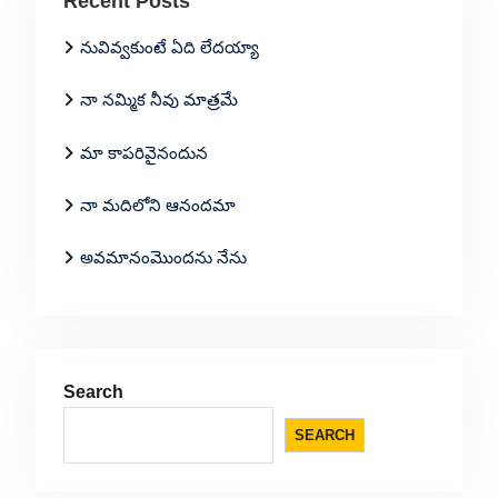
Recent Posts
నువివ్వకుంటే ఏది లేదయ్యా
నా నమ్మిక నీవు మాత్రమే
మా కాపరివైనందున
నా మదిలోని ఆనందమా
అవమానంమొందను నేను
Search
SEARCH