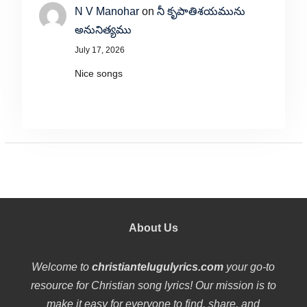
N V Manohar
on
నీ కృపాతిశయమును
అనునిత్యము
July 17, 2026
Nice songs
About Us
Welcome to
christiantelugulyrics.com
your go-to
resource for Christian song lyrics! Our mission is to
make it easy for everyone to find, share, and