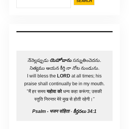
SEARCH
నేనెల్లప్పుడు
యెహోవాను
సన్నుతించెదను.
నిత్యము ఆయన కీర్తి నా నోట నుండును.
I will bless the
LORD
at all times; his
praise shall continually be in my mouth.
"मैं हर समय
यहोवा
को
धन्य कहा करूंगा; उसकी
स्तुति निरन्तर मेरे मुख से होती रहेगी।"
Psalm -
भजन संहिता
-
కీర్తనలు 34:1