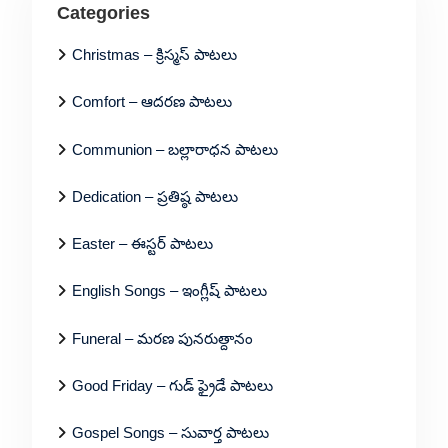
Categories
Christmas – క్రిస్మస్ పాటలు
Comfort – ఆదరణ పాటలు
Communion – బల్లారాధన పాటలు
Dedication – ప్రతిష్ఠ పాటలు
Easter – ఈస్టర్ పాటలు
English Songs – ఇంగ్లీష్ పాటలు
Funeral – మరణ పునరుత్దానం
Good Friday – గుడ్ ఫ్రైడే పాటలు
Gospel Songs – సువార్త పాటలు