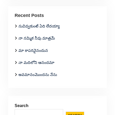
Recent Posts
నువివ్వకుంటే ఏది లేదయ్యా
నా నమ్మిక నీవు మాత్రమే
మా కాపరివైనందున
నా మదిలోని ఆనందమా
అవమానంమొందను నేను
Search