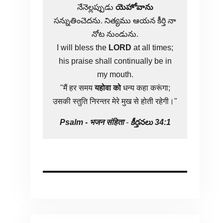
నేనెల్లప్పుడు
యెహోవాను
సన్నుతించెదను. నిత్యము ఆయన కీర్తి నా
నోట నుండును.
I will bless the
LORD
at all times;
his praise shall continually be in
my mouth.
"मैं हर समय
यहोवा
को
धन्य कहा करूंगा;
उसकी स्तुति निरन्तर मेरे मुख से होती रहेगी।"
Psalm -
भजन संहिता
-
కీర్తనలు 34:1