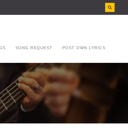
GS
SONG REQUEST
POST OWN LYRICS