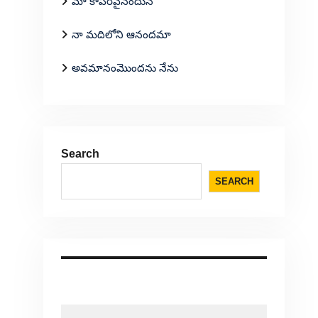
మా కాపరివైనందున
నా మదిలోని ఆనందమా
అవమానంమొందను నేను
Search
SEARCH