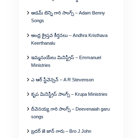
ఆడమ్ బెన్ని గారి సాంగ్స్ – Adam Benny
Songs
ఆంధ్ర క్రైస్తవ కీర్తనలు – Andhra Kristhava
Keerthanalu
ఇమ్మనుయేలు మినిస్ట్రీస్ – Emmanuel
Ministries
ఎ ఆర్ స్టీవెన్సన్ – A R Stevenson
కృప మినిస్ట్రీస్ సాంగ్స్ – Krupa Ministries
దీవెనయ్య గారి సాంగ్స్ – Deevenaiah garu
songs
బ్రదర్ జె జాన్ గారు – Bro J John