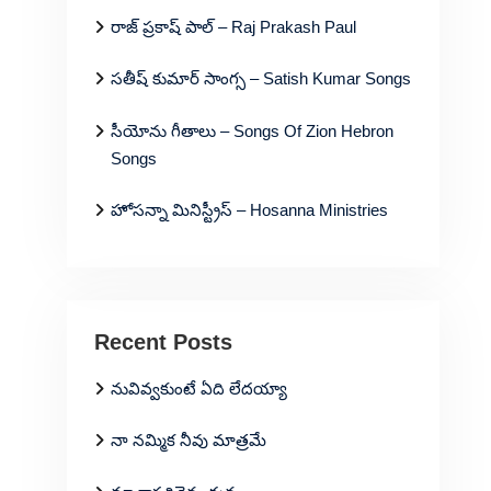
రాజ్ ప్రకాష్ పాల్ – Raj Prakash Paul
సతీష్ కుమార్ సాంగ్స – Satish Kumar Songs
సీయోను గీతాలు – Songs Of Zion Hebron
Songs
హోసన్నా మినిస్ట్రీస్ – Hosanna Ministries
Recent Posts
నువివ్వకుంటే ఏది లేదయ్యా
నా నమ్మిక నీవు మాత్రమే