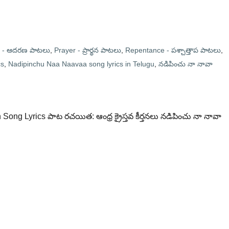
t - ఆదరణ పాటలు
,
Prayer - ప్రార్థన పాటలు
,
Repentance - పశ్చాత్తాప పాటలు
,
cs
,
Nadipinchu Naa Naavaa song lyrics in Telugu
,
నడిపించు నా నావా
Song Lyrics పాట రచయిత: ఆంధ్ర క్రైస్తవ కీర్తనలు నడిపించు నా నావా