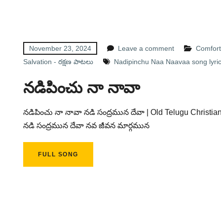
November 23, 2024
Leave a comment
Comfor
Salvation - రక్షణ పాటలు
Nadipinchu Naa Naavaa song lyri
నడిపించు నా నావా
నడిపించు నా నావా నడి సంద్రమున దేవా | Old Telugu Christian 
నడి సంద్రమున దేవా నవ జీవన మార్గమున
FULL SONG