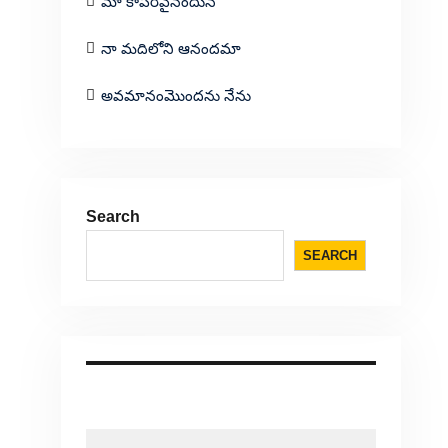
మా కాపరివైనందున
నా మదిలోని ఆనందమా
అవమానంమొందను నేను
Search
SEARCH