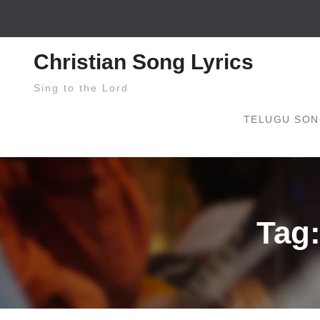
Skip
to
content
Christian Song Lyrics
Sing to the Lord
TELUGU SON
Tag: