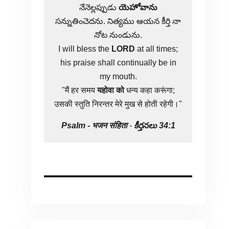
నేనెల్లప్పుడు
యెహోవాను
సన్నుతించెదను. నిత్యము ఆయన కీర్తి నా
నోట నుండును.
I will bless the
LORD
at all times;
his praise shall continually be in
my mouth.
"मैं हर समय
यहोवा
को
धन्य कहा करूंगा;
उसकी स्तुति निरन्तर मेरे मुख से होती रहेगी।"
Psalm -
भजन संहिता
-
కీర్తనలు 34:1