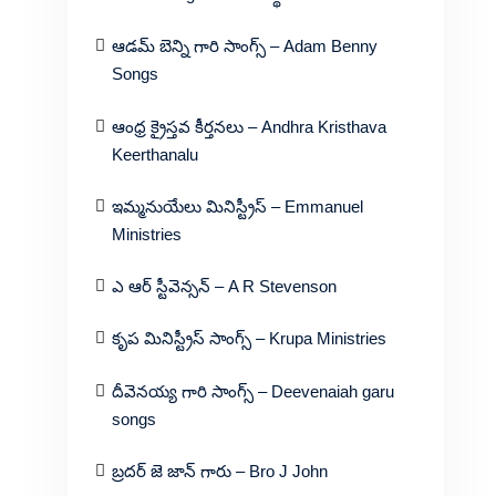
ఆడమ్ బెన్ని గారి సాంగ్స్ – Adam Benny
Songs
ఆంధ్ర క్రైస్తవ కీర్తనలు – Andhra Kristhava
Keerthanalu
ఇమ్మనుయేలు మినిస్ట్రీస్ – Emmanuel
Ministries
ఎ ఆర్ స్టీవెన్సన్ – A R Stevenson
కృప మినిస్ట్రీస్ సాంగ్స్ – Krupa Ministries
దీవెనయ్య గారి సాంగ్స్ – Deevenaiah garu
songs
బ్రదర్ జె జాన్ గారు – Bro J John