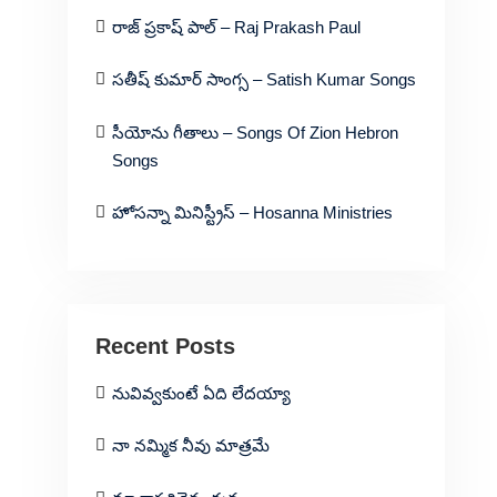
రాజ్ ప్రకాష్ పాల్ – Raj Prakash Paul
సతీష్ కుమార్ సాంగ్స – Satish Kumar Songs
సీయోను గీతాలు – Songs Of Zion Hebron
Songs
హోసన్నా మినిస్ట్రీస్ – Hosanna Ministries
Recent Posts
నువివ్వకుంటే ఏది లేదయ్యా
నా నమ్మిక నీవు మాత్రమే