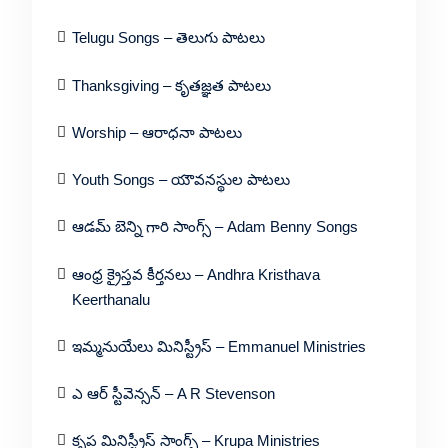
Telugu Songs – తెలుగు పాటలు
Thanksgiving – కృతజ్ఞత పాటలు
Worship – ఆరాధనా పాటలు
Youth Songs – యౌవనస్థుల పాటలు
ఆడమ్ బెన్ని గారి సాంగ్స్ – Adam Benny Songs
ఆంధ్ర క్రైస్తవ కీర్తనలు – Andhra Kristhava
Keerthanalu
ఇమ్మనుయేలు మినిస్ట్రీస్ – Emmanuel Ministries
ఎ ఆర్ స్టీవెన్సన్ – A R Stevenson
కృప మినిస్ట్రీస్ సాంగ్స్ – Krupa Ministries