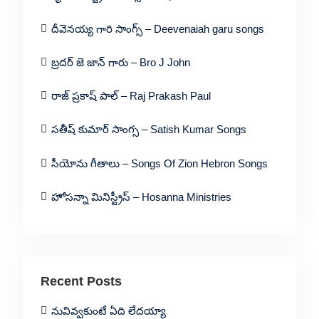
దీవెనయ్య గారి సాంగ్స్ – Deevenaiah garu songs
బ్రదర్ జె జాన్ గారు – Bro J John
రాజ్ ప్రకాష్ పాల్ – Raj Prakash Paul
సతీష్ కుమార్ సాంగ్స – Satish Kumar Songs
సీయోను గీతాలు – Songs Of Zion Hebron Songs
హోసన్నా మినిస్ట్రీస్ – Hosanna Ministries
Recent Posts
నువివ్వకుంటే ఏది లేదయ్యా