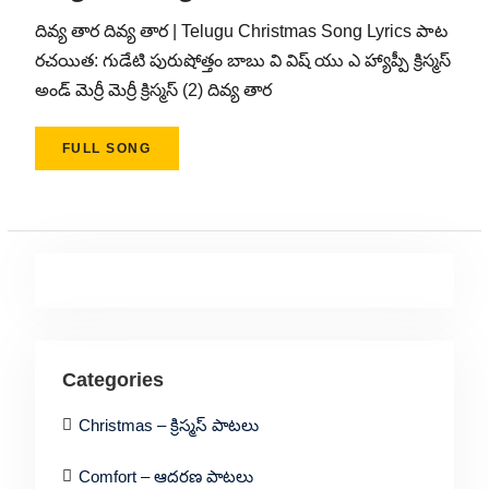
దివ్య తార దివ్య తార | Telugu Christmas Song Lyrics పాట
రచయిత: గుడేటి పురుషోత్తం బాబు వి విష్ యు ఎ హ్యాప్పీ క్రిస్మస్
అండ్ మెర్రీ మెర్రీ క్రిస్మస్ (2) దివ్య తార
FULL SONG
Categories
Christmas – క్రిస్మస్ పాటలు
Comfort – ఆదరణ పాటలు