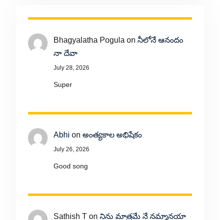
Bhagyalatha Pogula
on
నీలోనే ఆనందం
నా దేవా
July 28, 2026
Super
Abhi
on
అంత్యకాల అభిషేకం
July 26, 2026
Good song
Sathish T
on
నిను మాత్రమే నే నమ్మానయా