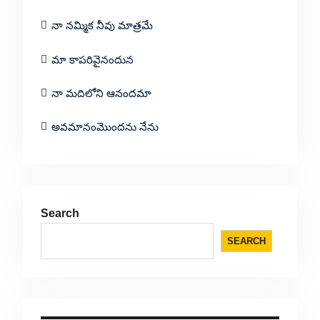
నా నమ్మిక నీవు మాత్రమే
మా కాపరివైనందున
నా మదిలోని ఆనందమా
అవమానంమొందను నేను
Search
SEARCH