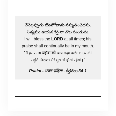
నేనెల్లప్పుడు
యెహోవాను
సన్నుతించెదను.
నిత్యము ఆయన కీర్తి నా నోట నుండును.
I will bless the
LORD
at all times; his
praise shall continually be in my mouth.
"मैं हर समय
यहोवा
को
धन्य कहा करूंगा; उसकी
स्तुति निरन्तर मेरे मुख से होती रहेगी।"
Psalm -
भजन संहिता
-
కీర్తనలు 34:1