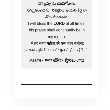
నేనెల్లప్పుడు
యెహోవాను
సన్నుతించెదను. నిత్యము ఆయన కీర్తి నా
నోట నుండును.
I will bless the
LORD
at all times;
his praise shall continually be in
my mouth.
"मैं हर समय
यहोवा
को
धन्य कहा करूंगा;
उसकी स्तुति निरन्तर मेरे मुख से होती रहेगी।"
Psalm -
भजन संहिता
-
కీర్తనలు 34:1