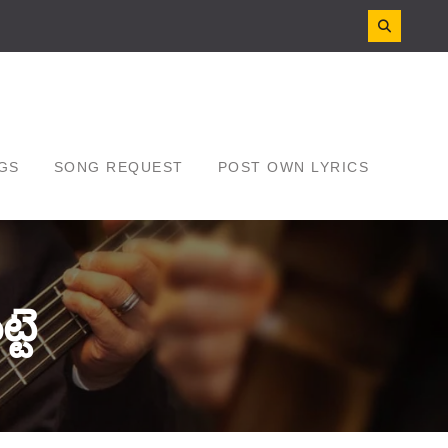
GS
SONG REQUEST
POST OWN LYRICS
్టె