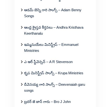
ఆడమ్ బెన్ని గారి సాంగ్స్ – Adam Benny
Songs
ఆంధ్ర క్రైస్తవ కీర్తనలు – Andhra Kristhava
Keerthanalu
ఇమ్మనుయేలు మినిస్ట్రీస్ – Emmanuel
Ministries
ఎ ఆర్ స్టీవెన్సన్ – A R Stevenson
కృప మినిస్ట్రీస్ సాంగ్స్ – Krupa Ministries
దీవెనయ్య గారి సాంగ్స్ – Deevenaiah garu
songs
బ్రదర్ జె జాన్ గారు – Bro J John