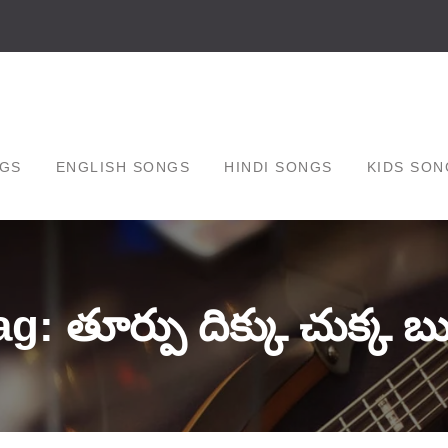
GS
ENGLISH SONGS
HINDI SONGS
KIDS SON
g: తూర్పు దిక్కు చుక్క బుట