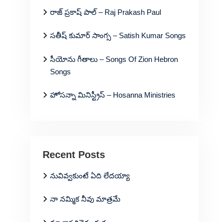
రాజ్ ప్రకాష్ పాల్ – Raj Prakash Paul
సతీష్ కుమార్ సాంగ్స – Satish Kumar Songs
సీయోను గీతాలు – Songs Of Zion Hebron
Songs
హోసన్నా మినిస్ట్రీస్ – Hosanna Ministries
Recent Posts
నువివ్వకుంటే ఏది లేదయ్యా
నా నమ్మిక నీవు మాత్రమే