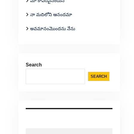
మా కాపరివైనందున
నా మదిలోని ఆనందమా
అవమానంమొందను నేను
Search
SEARCH