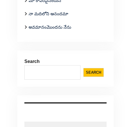
మా కాపరివైనందున
నా మదిలోని ఆనందమా
అవమానంమొందను నేను
Search
SEARCH