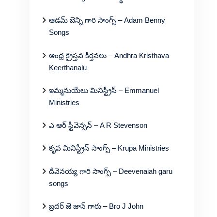
ఆడమ్ బెన్ని గారి సాంగ్స్ – Adam Benny
Songs
ఆంధ్ర క్రైస్తవ కీర్తనలు – Andhra Kristhava
Keerthanalu
ఇమ్మనుయేలు మినిస్ట్రీస్ – Emmanuel
Ministries
ఎ ఆర్ స్టీవెన్సన్ – A R Stevenson
కృప మినిస్ట్రీస్ సాంగ్స్ – Krupa Ministries
దీవెనయ్య గారి సాంగ్స్ – Deevenaiah garu
songs
బ్రదర్ జె జాన్ గారు – Bro J John