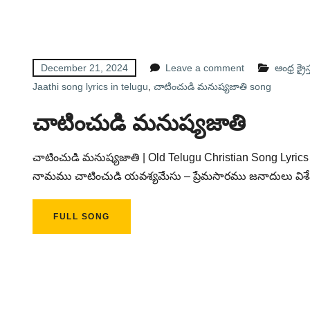
December 21, 2024
Leave a comment
ఆంధ్ర క్
Jaathi song lyrics in telugu
,
చాటించుడి మనుష్యజాతి song
చాటించుడి మనుష్యజాతి
చాటించుడి మనుష్యజాతి | Old Telugu Christian Song Lyrics ప
నామము చాటించుడి యవశ్యమేసు – ప్రేమసారము జనాదులు విశే
FULL SONG