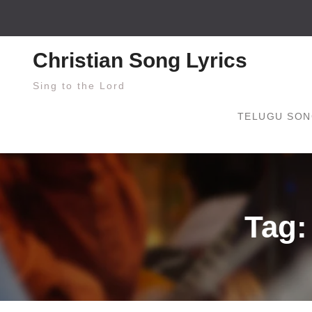
Skip
to
content
Christian Song Lyrics
Sing to the Lord
TELUGU SON
Tag: