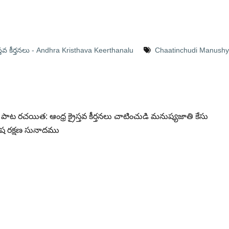
రైస్తవ కీర్తనలు - Andhra Kristhava Keerthanalu
Chaatinchudi Manush
ాట రచయిత: ఆంధ్ర క్రైస్తవ కీర్తనలు చాటించుడి మనుష్యజాతి కేసు
ష రక్షణ సునాదము