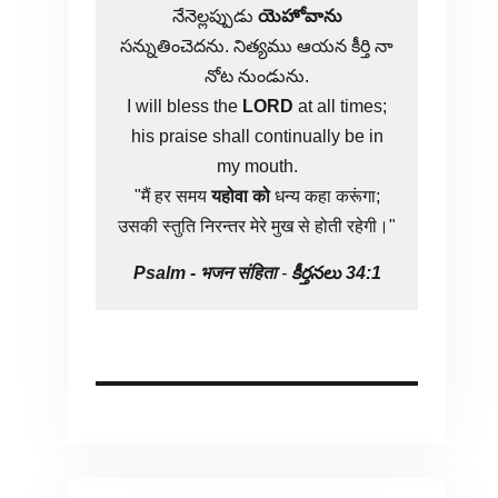
నేనెల్లప్పుడు
యెహోవాను
సన్నుతించెదను. నిత్యము ఆయన కీర్తి నా
నోట నుండును.
I will bless the
LORD
at all times;
his praise shall continually be in
my mouth.
"मैं हर समय
यहोवा
को
धन्य कहा करूंगा;
उसकी स्तुति निरन्तर मेरे मुख से होती रहेगी।"
Psalm -
भजन संहिता
-
కీర్తనలు 34:1