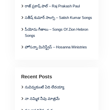
రాజ్ ప్రకాష్ పాల్ – Raj Prakash Paul
సతీష్ కుమార్ సాంగ్స – Satish Kumar Songs
సీయోను గీతాలు – Songs Of Zion Hebron
Songs
హోసన్నా మినిస్ట్రీస్ – Hosanna Ministries
Recent Posts
నువివ్వకుంటే ఏది లేదయ్యా
నా నమ్మిక నీవు మాత్రమే