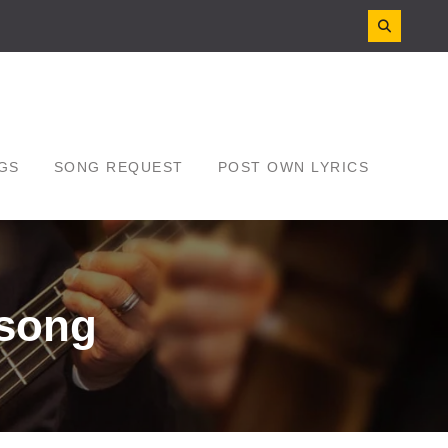
GS
SONG REQUEST
POST OWN LYRICS
 song