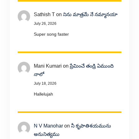
Sathish T
on
నిను మాత్రమే నే నమ్మానయా
July 26, 2026
Super song faster
Mani Kumari
on
ప్రేమించే తండ్రి ఏముంది
నాలో
July 18, 2026
Hallelujah
N V Manohar
on
నీ కృపాతిశయమును
అనునిత్యము