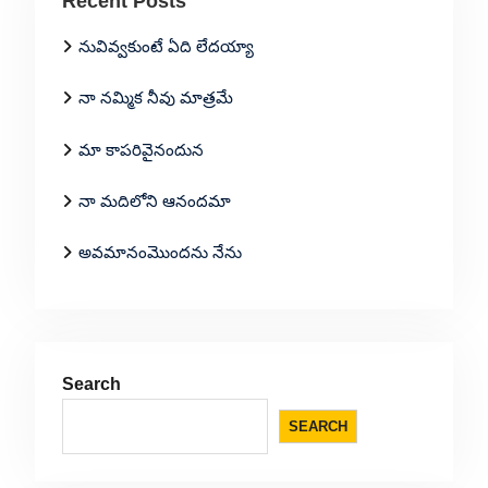
Recent Posts
నువివ్వకుంటే ఏది లేదయ్యా
నా నమ్మిక నీవు మాత్రమే
మా కాపరివైనందున
నా మదిలోని ఆనందమా
అవమానంమొందను నేను
Search
SEARCH