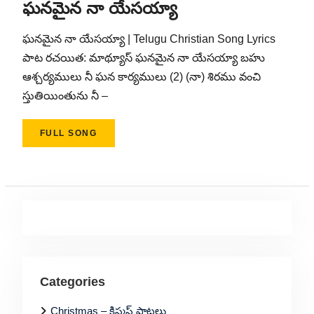
ఘనమైన నా యేసయ్యా
ఘనమైన నా యేసయ్యా | Telugu Christian Song Lyrics
పాట రచయిత: మాథ్యూస్ ఘనమైన నా యేసయ్యా బహు
ఆశ్చర్యములు నీ ఘన కార్యములు (2) (నా) శిరము వంచి
స్తుతియింతును నీ –
FULL SONG
Categories
Christmas – క్రిస్మస్ పాటలు