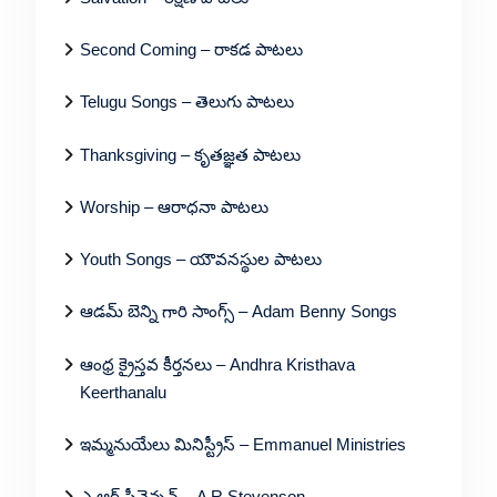
Second Coming – రాకడ పాటలు
Telugu Songs – తెలుగు పాటలు
Thanksgiving – కృతజ్ఞత పాటలు
Worship – ఆరాధనా పాటలు
Youth Songs – యౌవనస్థుల పాటలు
ఆడమ్ బెన్ని గారి సాంగ్స్ – Adam Benny Songs
ఆంధ్ర క్రైస్తవ కీర్తనలు – Andhra Kristhava
Keerthanalu
ఇమ్మనుయేలు మినిస్ట్రీస్ – Emmanuel Ministries
ఎ ఆర్ స్టీవెన్సన్ – A R Stevenson