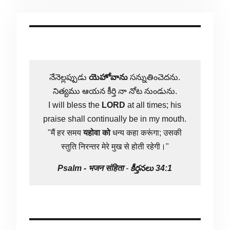
నేనెల్లప్పుడు
యెహోవాను
సన్నుతించెదను.
నిత్యము ఆయన కీర్తి నా నోట నుండును.
I will bless the
LORD
at all times; his
praise shall continually be in my mouth.
"मैं हर समय
यहोवा
को
धन्य कहा करूंगा; उसकी
स्तुति निरन्तर मेरे मुख से होती रहेगी।"
Psalm -
भजन संहिता
-
కీర్తనలు 34:1