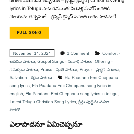
జగతికి వెలుగును తెచ్చెనులే – క్రిస్మస్ క్రిస్మస్ | Christmas Song
lyrics in Telugu పాట రచయిత: సిరివెళ్ల హనోక్ జగతికి
వెలుగును తెచ్చెనులే – క్రిస్మస్ క్రిస్మస్ వసంత రాగం పాడెనులే –
FULL SONG
November 14, 2024
1 Comment
Comfort -
ఆదరణ పాటలు
,
Gospel Songs - సువార్త పాటలు
,
Offering -
సమర్పణ పాటలు
,
Praise - స్తుతి పాటలు
,
Prayer - ప్రార్థన పాటలు
,
Salvation - రక్షణ పాటలు
Ela Paadanu Emi Cheppanu
song lyrics
,
Ela Paadanu Emi Cheppanu song lyrics in
english
,
Ela Paadanu Emi Cheppanu song lyrics in telugu
,
Latest Telugu Christian Song Lyrics
,
క్రీస్తు పుట్టెను పశుల
పాకలో
ఎలాపాడనూ ఏమిచెప్పనూ