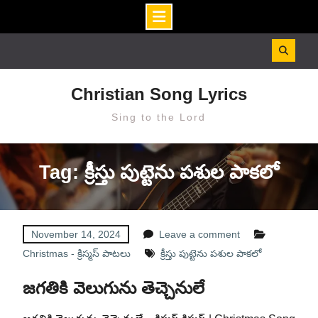
Skip
to
content
Christian Song Lyrics
Sing to the Lord
Tag: క్రీస్తు పుట్టెను పశుల పాకలో
November 14, 2024
Leave a comment
Christmas - క్రిస్మస్ పాటలు
క్రీస్తు పుట్టెను పశుల పాకలో
జగతికి వెలుగును తెచ్చెనులే