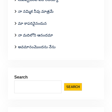
నా నమ్మిక నీవు మాత్రమే
మా కాపరివైనందున
నా మదిలోని ఆనందమా
అవమానంమొందను నేను
Search
SEARCH