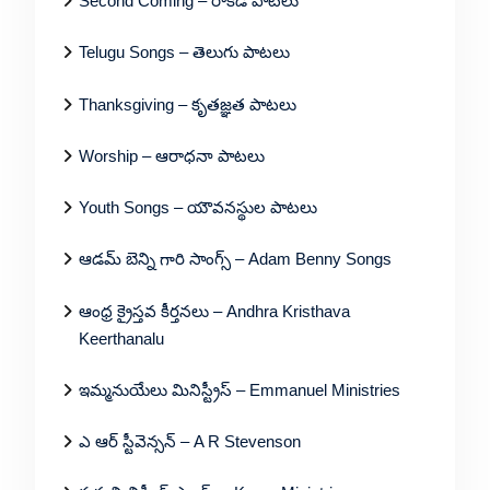
Second Coming – రాకడ పాటలు
Telugu Songs – తెలుగు పాటలు
Thanksgiving – కృతజ్ఞత పాటలు
Worship – ఆరాధనా పాటలు
Youth Songs – యౌవనస్థుల పాటలు
ఆడమ్ బెన్ని గారి సాంగ్స్ – Adam Benny Songs
ఆంధ్ర క్రైస్తవ కీర్తనలు – Andhra Kristhava
Keerthanalu
ఇమ్మనుయేలు మినిస్ట్రీస్ – Emmanuel Ministries
ఎ ఆర్ స్టీవెన్సన్ – A R Stevenson