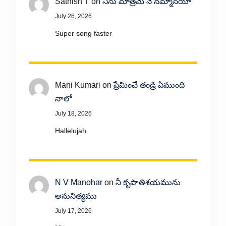
Sathish T
on
నిను మాత్రమే నే నమ్మానయా
July 26, 2026
Super song faster
Mani Kumari
on
ప్రేమించే తండ్రి ఏముంది
నాలో
July 18, 2026
Hallelujah
N V Manohar
on
నీ కృపాతిశయమును
అనునిత్యము
July 17, 2026