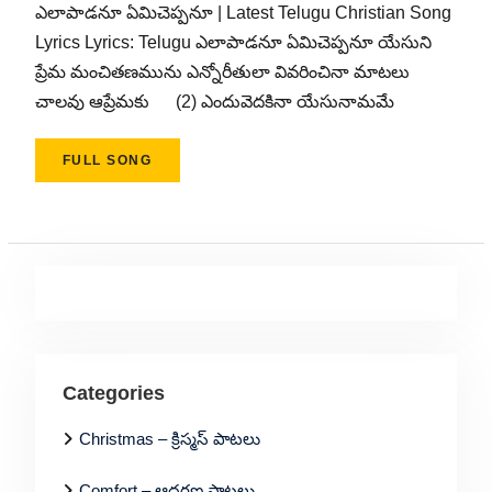
ఎలాపాడనూ ఏమిచెప్పనూ | Latest Telugu Christian Song
Lyrics Lyrics: Telugu ఎలాపాడనూ ఏమిచెప్పనూ యేసుని
ప్రేమ మంచితణమును ఎన్నోరీతులా వివరించినా మాటలు
చాలవు ఆప్రేమకు (2) ఎందువెదకినా యేసునామమే
FULL SONG
Categories
Christmas – క్రిస్మస్ పాటలు
Comfort – ఆదరణ పాటలు