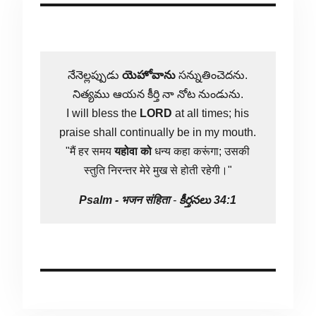
నేనెల్లప్పుడు
యెహోవాను
సన్నుతించెదను.
నిత్యము ఆయన కీర్తి నా నోట నుండును.
I will bless the
LORD
at all times; his
praise shall continually be in my mouth.
"मैं हर समय
यहोवा
को
धन्य कहा करूंगा; उसकी
स्तुति निरन्तर मेरे मुख से होती रहेगी।"
Psalm -
भजन संहिता
-
కీర్తనలు 34:1