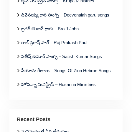
కృప మినిస్ట్రీస్ సాంగ్స్ – Krupa Ministries
దీవెనయ్య గారి సాంగ్స్ – Deevenaiah garu songs
బ్రదర్ జె జాన్ గారు – Bro J John
రాజ్ ప్రకాష్ పాల్ – Raj Prakash Paul
సతీష్ కుమార్ సాంగ్స – Satish Kumar Songs
సీయోను గీతాలు – Songs Of Zion Hebron Songs
హోసన్నా మినిస్ట్రీస్ – Hosanna Ministries
Recent Posts
నువివ్వకుంటే ఏది లేదయ్యా