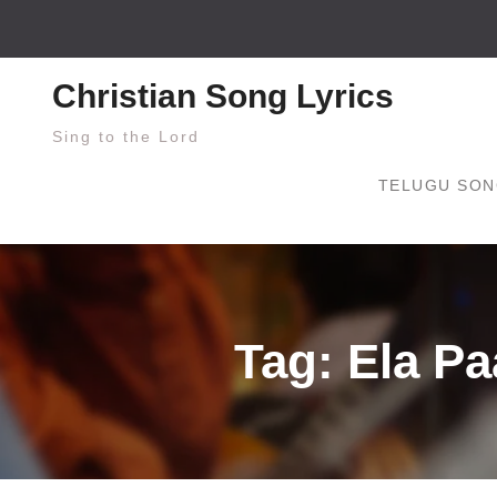
Skip
to
content
Christian Song Lyrics
Sing to the Lord
TELUGU SON
Tag: Ela P