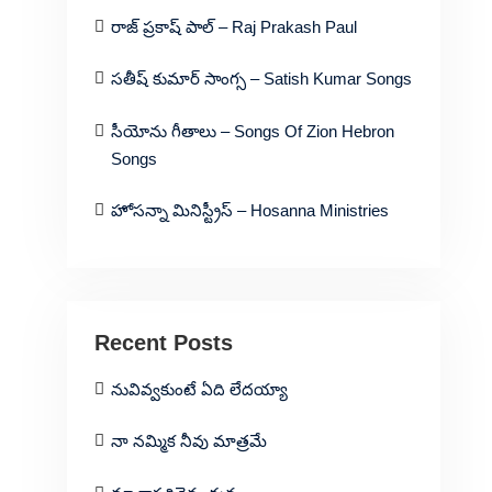
రాజ్ ప్రకాష్ పాల్ – Raj Prakash Paul
సతీష్ కుమార్ సాంగ్స – Satish Kumar Songs
సీయోను గీతాలు – Songs Of Zion Hebron
Songs
హోసన్నా మినిస్ట్రీస్ – Hosanna Ministries
Recent Posts
నువివ్వకుంటే ఏది లేదయ్యా
నా నమ్మిక నీవు మాత్రమే