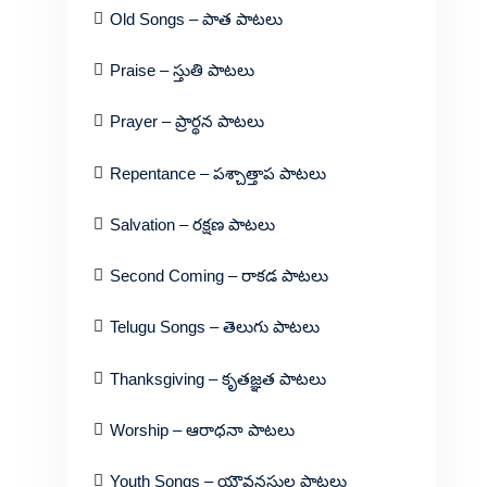
Old Songs – పాత పాటలు
Praise – స్తుతి పాటలు
Prayer – ప్రార్థన పాటలు
Repentance – పశ్చాత్తాప పాటలు
Salvation – రక్షణ పాటలు
Second Coming – రాకడ పాటలు
Telugu Songs – తెలుగు పాటలు
Thanksgiving – కృతజ్ఞత పాటలు
Worship – ఆరాధనా పాటలు
Youth Songs – యౌవనస్థుల పాటలు