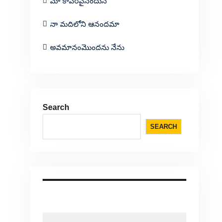
మా కాపరివైనందున
నా మదిలోని ఆనందమా
అవమానంమొందను నేను
Search
SEARCH