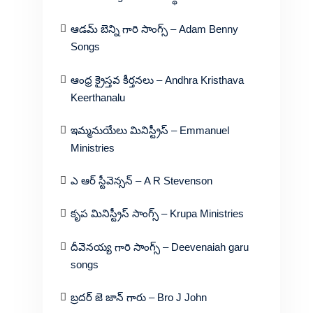
ఆడమ్ బెన్ని గారి సాంగ్స్ – Adam Benny
Songs
ఆంధ్ర క్రైస్తవ కీర్తనలు – Andhra Kristhava
Keerthanalu
ఇమ్మనుయేలు మినిస్ట్రీస్ – Emmanuel
Ministries
ఎ ఆర్ స్టీవెన్సన్ – A R Stevenson
కృప మినిస్ట్రీస్ సాంగ్స్ – Krupa Ministries
దీవెనయ్య గారి సాంగ్స్ – Deevenaiah garu
songs
బ్రదర్ జె జాన్ గారు – Bro J John