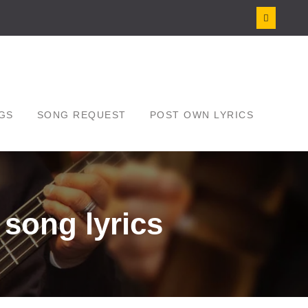
GS
SONG REQUEST
POST OWN LYRICS
song lyrics