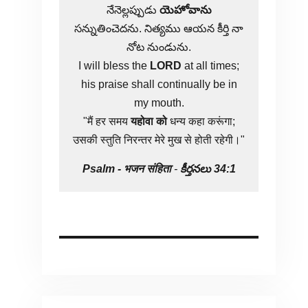
నేనెల్లప్పుడు
యెహోవాను
సన్నుతించెదను. నిత్యము ఆయన కీర్తి నా
నోట నుండును.
I will bless the
LORD
at all times;
his praise shall continually be in
my mouth.
"मैं हर समय
यहोवा
को
धन्य कहा करूंगा;
उसकी स्तुति निरन्तर मेरे मुख से होती रहेगी।"
Psalm -
भजन संहिता
-
కీర్తనలు 34:1