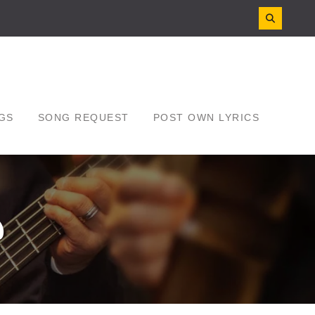
GS
SONG REQUEST
POST OWN LYRICS
ి