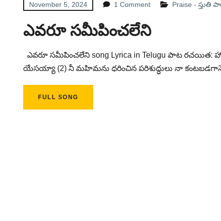
November 5, 2024
1 Comment
Praise - స్తుతి 
ఎవరూ సమీపించలేని
ఎవరూ సమీపించలేని song Lyrica in Telugu పాట రచయిత: హోసన్
యేసయ్యా (2) నీ మహిమను ధరించిన పరిశుద్ధులు నా కంటబడగానే
FULL SONG