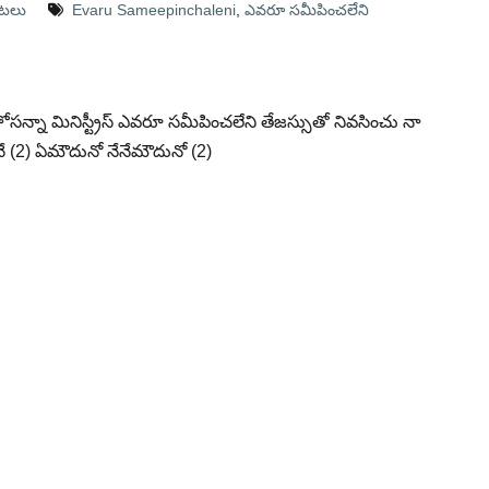
పాటలు
Evaru Sameepinchaleni
,
ఎవరూ సమీపించలేని
నా మినిస్ట్రీస్ ఎవరూ సమీపించలేని తేజస్సుతో నివసించు నా
 (2) ఏమౌదునో నేనేమౌదునో (2)