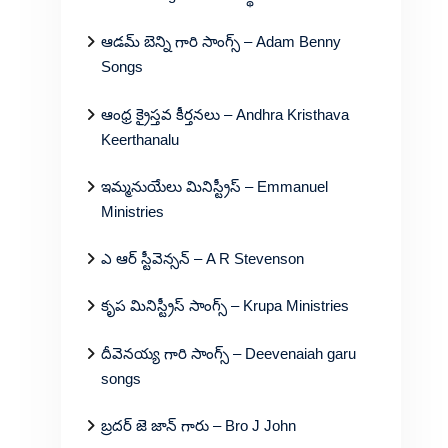
ఆడమ్ బెన్ని గారి సాంగ్స్ – Adam Benny
Songs
ఆంధ్ర క్రైస్తవ కీర్తనలు – Andhra Kristhava
Keerthanalu
ఇమ్మనుయేలు మినిస్ట్రీస్ – Emmanuel
Ministries
ఎ ఆర్ స్టీవెన్సన్ – A R Stevenson
కృప మినిస్ట్రీస్ సాంగ్స్ – Krupa Ministries
దీవెనయ్య గారి సాంగ్స్ – Deevenaiah garu
songs
బ్రదర్ జె జాన్ గారు – Bro J John