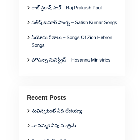
రాజ్ ప్రకాష్ పాల్ – Raj Prakash Paul
సతీష్ కుమార్ సాంగ్స – Satish Kumar Songs
సీయోను గీతాలు – Songs Of Zion Hebron
Songs
హోసన్నా మినిస్ట్రీస్ – Hosanna Ministries
Recent Posts
నువివ్వకుంటే ఏది లేదయ్యా
నా నమ్మిక నీవు మాత్రమే