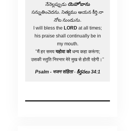
నేనెల్లప్పుడు
యెహోవాను
సన్నుతించెదను. నిత్యము ఆయన కీర్తి నా
నోట నుండును.
I will bless the
LORD
at all times;
his praise shall continually be in
my mouth.
"मैं हर समय
यहोवा
को
धन्य कहा करूंगा;
उसकी स्तुति निरन्तर मेरे मुख से होती रहेगी।"
Psalm -
भजन संहिता
-
కీర్తనలు 34:1