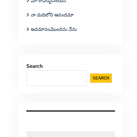
మా కాపరివైనందున
నా మదిలోని ఆనందమా
అవమానంమొందను నేను
Search
SEARCH