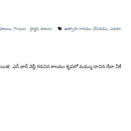
ి పాటలు
,
Prayer - ప్రార్థన పాటలు
ఉత్సాహ గానము చేసెదము
,
ఎవరూ
: ఎన్ జాన్ వెస్లీ గడచిన కాలము కృపలో మమ్ము దాచిన దేవా నీకే