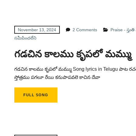
November 13, 2024
2 Comments
Praise - స్తుత
సమీపించలేని
గడచిన కాలము కృపలో మమ్ము
గడచిన కాలము కృపలో మమ్ము Song lyrics in Telugu పాట రచయిత
స్తోత్రము పగలూ రేయి కనుపాపవలె కాచిన దేవా
FULL SONG