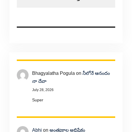
Bhagyalatha Pogula
on
నీలోనే ఆనందం
నా దేవా
July 28, 2026
Super
Abhi
on
అంత్యకాల అభిషేకం