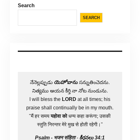
Search
SEARCH
నేనెల్లప్పుడు
యెహోవాను
సన్నుతించెదను.
నిత్యము ఆయన కీర్తి నా నోట నుండును.
I will bless the
LORD
at all times; his
praise shall continually be in my mouth.
"मैं हर समय
यहोवा
को
धन्य कहा करूंगा; उसकी
स्तुति निरन्तर मेरे मुख से होती रहेगी।"
Psalm -
भजन संहिता
-
కీర్తనలు 34:1