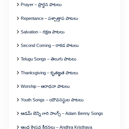
Prayer – ప్రార్థన పాటలు
Repentance – పశ్చాత్తాప పాటలు
Salvation – రక్షణ పాటలు
Second Coming – రాకడ పాటలు
Telugu Songs – తెలుగు పాటలు
Thanksgiving – కృతజ్ఞత పాటలు
Worship – ఆరాధనా పాటలు
Youth Songs – యౌవనస్థుల పాటలు
ఆడమ్ బెన్ని గారి సాంగ్స్ – Adam Benny Songs
ఆంధ్ర క్రైస్తవ కీర్తనలు – Andhra Kristhava