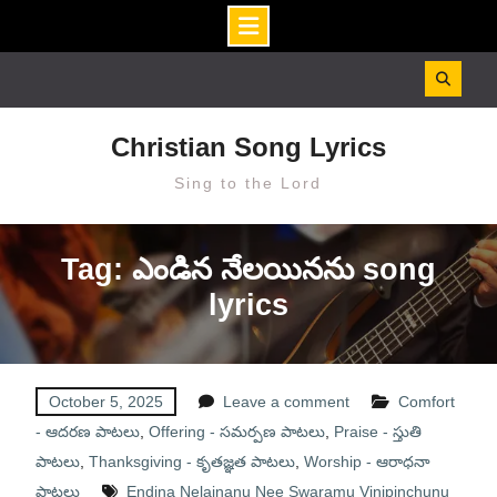
Skip
to
content
Christian Song Lyrics
Sing to the Lord
Tag: ఎండిన నేలయినను song
lyrics
October 5, 2025
Leave a comment
Comfort
- ఆదరణ పాటలు
,
Offering - సమర్పణ పాటలు
,
Praise - స్తుతి
పాటలు
,
Thanksgiving - కృతజ్ఞత పాటలు
,
Worship - ఆరాధనా
పాటలు
Endina Nelainanu Nee Swaramu Vinipinchunu