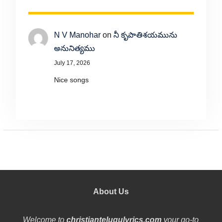
N V Manohar
on
నీ కృపాతిశయమును
అనునిత్యము
July 17, 2026
Nice songs
About Us
Welcome to
christiantelugulyrics.com
your go-to