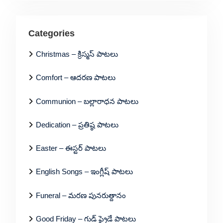
Categories
Christmas – క్రిస్మస్ పాటలు
Comfort – ఆదరణ పాటలు
Communion – బల్లారాధన పాటలు
Dedication – ప్రతిష్ఠ పాటలు
Easter – ఈస్టర్ పాటలు
English Songs – ఇంగ్లీష్ పాటలు
Funeral – మరణ పునరుత్దానం
Good Friday – గుడ్ ఫ్రైడే పాటలు