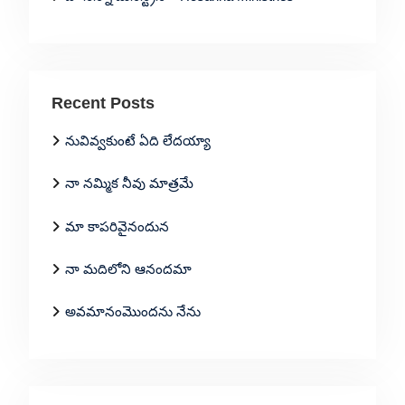
Recent Posts
నువివ్వకుంటే ఏది లేదయ్యా
నా నమ్మిక నీవు మాత్రమే
మా కాపరివైనందున
నా మదిలోని ఆనందమా
అవమానంమొందను నేను