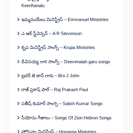
Keerthanalu
ఇమ్మనుయేలు మినిస్ట్రీస్ – Emmanuel Ministries
ఎ ఆర్ స్టీవెన్సన్ – A R Stevenson
కృప మినిస్ట్రీస్ సాంగ్స్ – Krupa Ministries
దీవెనయ్య గారి సాంగ్స్ – Deevenaiah garu songs
బ్రదర్ జె జాన్ గారు – Bro J John
రాజ్ ప్రకాష్ పాల్ – Raj Prakash Paul
సతీష్ కుమార్ సాంగ్స – Satish Kumar Songs
సీయోను గీతాలు – Songs Of Zion Hebron Songs
హోసన్నా మినిస్ట్రీస్ – Hosanna Ministries