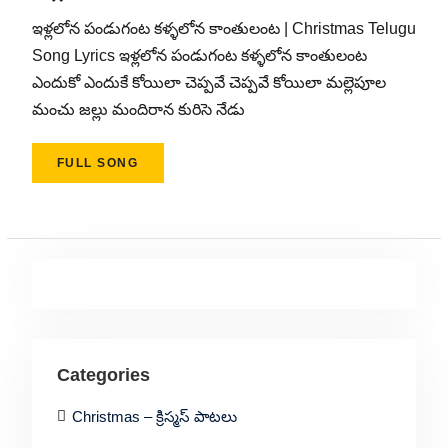
ఇళ్లలోన పండుగంట కళ్ళలోన కాంతులంట | Christmas Telugu
Song Lyrics ఇళ్లలోన పండుగంట కళ్ళలోన కాంతులంట
ఎందుకో ఎందుకే కోయిలా చెప్పవే చెప్పవే కోయిలా మల్లెపూల
మంచు జల్లు మందిరాన కురిసె నేడు
FULL SONG
Categories
Christmas – క్రిస్మస్ పాటలు