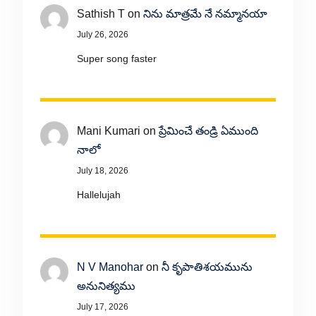
Sathish T
on
నిను మాత్రమే నే నమ్మానయా
July 26, 2026
Super song faster
Mani Kumari
on
ప్రేమించే తండ్రి ఏముంది
నాలో
July 18, 2026
Hallelujah
N V Manohar
on
నీ కృపాతిశయమును
అనునిత్యము
July 17, 2026