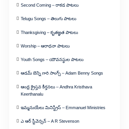
Second Coming – రాకడ పాటలు
Telugu Songs – తెలుగు పాటలు
Thanksgiving – కృతజ్ఞత పాటలు
Worship – ఆరాధనా పాటలు
Youth Songs – యౌవనస్థుల పాటలు
ఆడమ్ బెన్ని గారి సాంగ్స్ – Adam Benny Songs
ఆంధ్ర క్రైస్తవ కీర్తనలు – Andhra Kristhava
Keerthanalu
ఇమ్మనుయేలు మినిస్ట్రీస్ – Emmanuel Ministries
ఎ ఆర్ స్టీవెన్సన్ – A R Stevenson