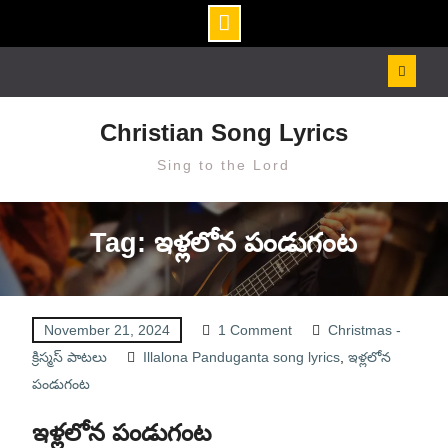
Skip
to
content
Christian Song Lyrics
Sing to the Lord
Tag: ఇళ్లలోన పండుగంట
November 21, 2024
1 Comment
Christmas -
క్రిస్మస్ పాటలు
Illalona Panduganta song lyrics
,
ఇళ్లలోన
పండుగంట
ఇళ్లలోన పండుగంట