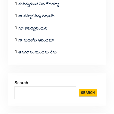
నువివ్వకుంటే ఏది లేదయ్యా
నా నమ్మిక నీవు మాత్రమే
మా కాపరివైనందున
నా మదిలోని ఆనందమా
అవమానంమొందను నేను
Search
SEARCH