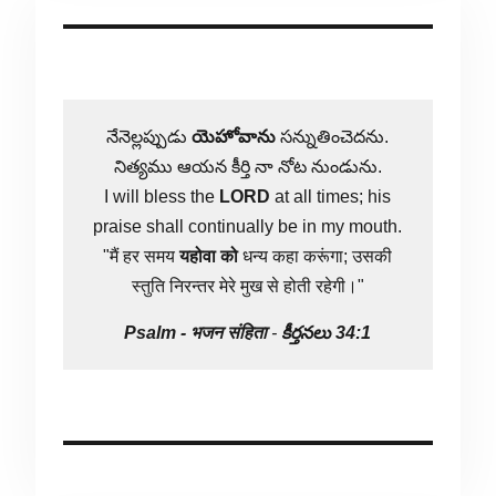
నేనెల్లప్పుడు
యెహోవాను
సన్నుతించెదను.
నిత్యము ఆయన కీర్తి నా నోట నుండును.
I will bless the
LORD
at all times; his
praise shall continually be in my mouth.
"मैं हर समय
यहोवा
को
धन्य कहा करूंगा; उसकी
स्तुति निरन्तर मेरे मुख से होती रहेगी।"
Psalm -
भजन संहिता
-
కీర్తనలు 34:1