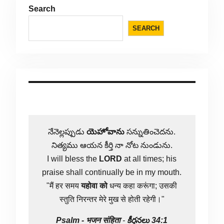
Search
SEARCH
నేనెల్లప్పుడు
యెహోవాను
సన్నుతించెదను.
నిత్యము ఆయన కీర్తి నా నోట నుండును.
I will bless the
LORD
at all times; his
praise shall continually be in my mouth.
"मैं हर समय
यहोवा
को
धन्य कहा करूंगा; उसकी
स्तुति निरन्तर मेरे मुख से होती रहेगी।"
Psalm -
भजन संहिता
-
కీర్తనలు 34:1