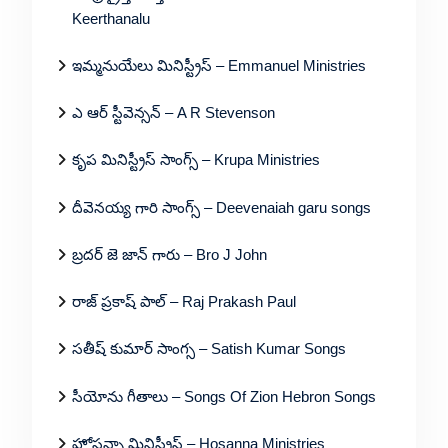
Keerthanalu
ఇమ్మనుయేలు మినిస్ట్రీస్ – Emmanuel Ministries
ఎ ఆర్ స్టీవెన్సన్ – A R Stevenson
కృప మినిస్ట్రీస్ సాంగ్స్ – Krupa Ministries
దీవెనయ్య గారి సాంగ్స్ – Deevenaiah garu songs
బ్రదర్ జె జాన్ గారు – Bro J John
రాజ్ ప్రకాష్ పాల్ – Raj Prakash Paul
సతీష్ కుమార్ సాంగ్స – Satish Kumar Songs
సీయోను గీతాలు – Songs Of Zion Hebron Songs
హోసన్నా మినిస్ట్రీస్ – Hosanna Ministries