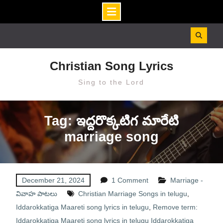
Skip
to
content
Christian Song Lyrics
Sing to the Lord
Tag: ఇద్దరొక్కటిగ మారేటి
marriage song
December 21, 2024
1 Comment
Marriage -
వివాహ పాటలు
Christian Marriage Songs in telugu
,
Iddarokkatiga Maareti song lyrics in telugu
,
Remove term:
Iddarokkatiga Maareti song lyrics in telugu Iddarokkatiga