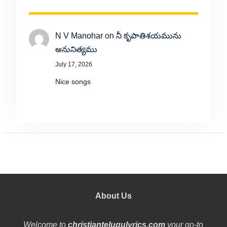
N V Manohar
on
నీ కృపాతిశయమును
అనునిత్యము
July 17, 2026
Nice songs
About Us
Welcome to
christiantelugulyrics.com
your go-to