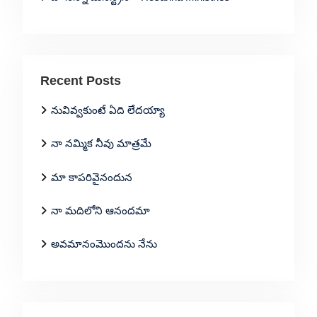
Recent Posts
నువివ్వకుంటే ఏది లేదయ్యా
నా నమ్మిక నీవు మాత్రమే
మా కాపరివైనందున
నా మదిలోని ఆనందమా
అవమానంమొందను నేను