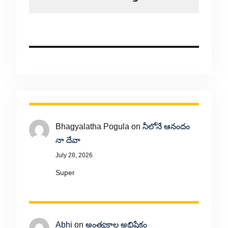
Bhagyalatha Pogula
on
నీలోనే ఆనందం
నా దేవా
July 28, 2026
Super
Abhi
on
అంత్యకాల అభిషేకం