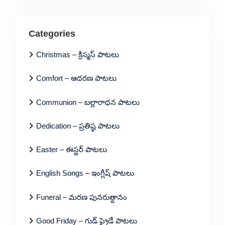
Categories
Christmas – క్రిస్మస్ పాటలు
Comfort – ఆదరణ పాటలు
Communion – బల్లారాధన పాటలు
Dedication – ప్రతిష్ఠ పాటలు
Easter – ఈస్టర్ పాటలు
English Songs – ఇంగ్లీష్ పాటలు
Funeral – మరణ పునరుత్దానం
Good Friday – గుడ్ ఫ్రైడే పాటలు