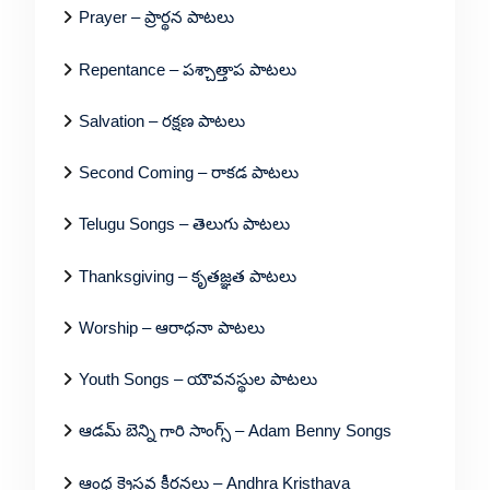
Prayer – ప్రార్థన పాటలు
Repentance – పశ్చాత్తాప పాటలు
Salvation – రక్షణ పాటలు
Second Coming – రాకడ పాటలు
Telugu Songs – తెలుగు పాటలు
Thanksgiving – కృతజ్ఞత పాటలు
Worship – ఆరాధనా పాటలు
Youth Songs – యౌవనస్థుల పాటలు
ఆడమ్ బెన్ని గారి సాంగ్స్ – Adam Benny Songs
ఆంధ్ర క్రైస్తవ కీర్తనలు – Andhra Kristhava