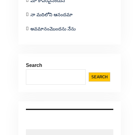
మా కాపరివైనందున
నా మదిలోని ఆనందమా
అవమానంమొందను నేను
Search
SEARCH