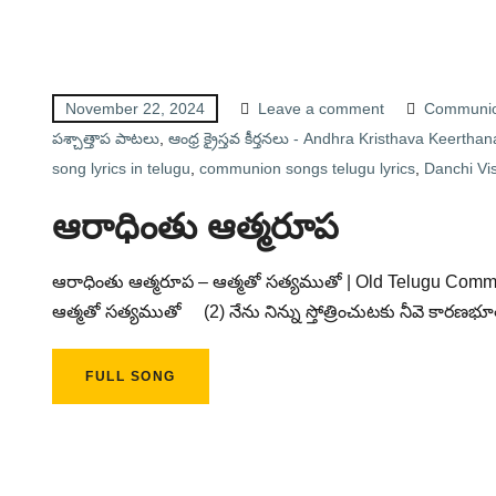
November 22, 2024
Leave a comment
Communion
పశ్చాత్తాప పాటలు
,
ఆంధ్ర క్రైస్తవ కీర్తనలు - Andhra Kristhava Keerthan
song lyrics in telugu
,
communion songs telugu lyrics
,
Danchi Vis
ఆరాధింతు ఆత్మరూప
ఆరాధింతు ఆత్మరూప – ఆత్మతో సత్యముతో | Old Telugu Commu
ఆత్మతో సత్యముతో (2) నేను నిన్ను స్తోత్రించుటకు నీవె కారణ
FULL SONG