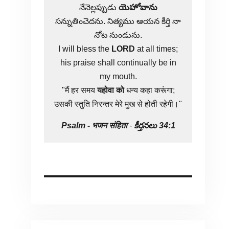
నేనెల్లప్పుడు
యెహోవాను
సన్నుతించెదను. నిత్యము ఆయన కీర్తి నా
నోట నుండును.
I will bless the
LORD
at all times;
his praise shall continually be in
my mouth.
"मैं हर समय
यहोवा
को
धन्य कहा करूंगा;
उसकी स्तुति निरन्तर मेरे मुख से होती रहेगी।"
Psalm -
भजन संहिता
-
కీర్తనలు 34:1