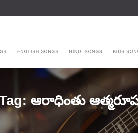
GS
ENGLISH SONGS
HINDI SONGS
KIDS SON
Tag: ఆరాధింతు ఆత్మరూ