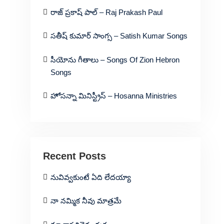
రాజ్ ప్రకాష్ పాల్ – Raj Prakash Paul
సతీష్ కుమార్ సాంగ్స – Satish Kumar Songs
సీయోను గీతాలు – Songs Of Zion Hebron
Songs
హోసన్నా మినిస్ట్రీస్ – Hosanna Ministries
Recent Posts
నువివ్వకుంటే ఏది లేదయ్యా
నా నమ్మిక నీవు మాత్రమే