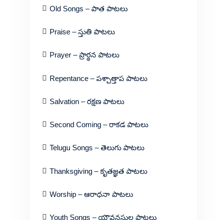
Old Songs – పాత పాటలు
Praise – స్తుతి పాటలు
Prayer – ప్రార్థన పాటలు
Repentance – పశ్చాత్తాప పాటలు
Salvation – రక్షణ పాటలు
Second Coming – రాకడ పాటలు
Telugu Songs – తెలుగు పాటలు
Thanksgiving – కృతజ్ఞత పాటలు
Worship – ఆరాధనా పాటలు
Youth Songs – యౌవనస్థుల పాటలు