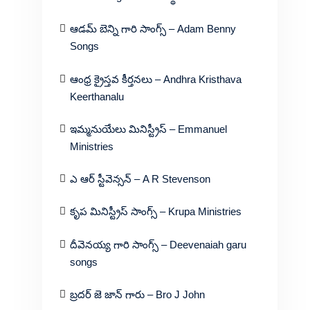
ఆడమ్ బెన్ని గారి సాంగ్స్ – Adam Benny
Songs
ఆంధ్ర క్రైస్తవ కీర్తనలు – Andhra Kristhava
Keerthanalu
ఇమ్మనుయేలు మినిస్ట్రీస్ – Emmanuel
Ministries
ఎ ఆర్ స్టీవెన్సన్ – A R Stevenson
కృప మినిస్ట్రీస్ సాంగ్స్ – Krupa Ministries
దీవెనయ్య గారి సాంగ్స్ – Deevenaiah garu
songs
బ్రదర్ జె జాన్ గారు – Bro J John