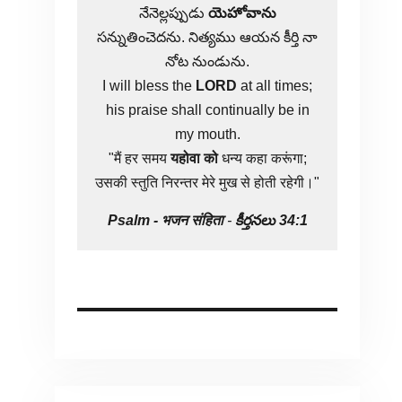
నేనెల్లప్పుడు
యెహోవాను
సన్నుతించెదను. నిత్యము ఆయన కీర్తి నా
నోట నుండును.
I will bless the
LORD
at all times;
his praise shall continually be in
my mouth.
"मैं हर समय
यहोवा
को
धन्य कहा करूंगा;
उसकी स्तुति निरन्तर मेरे मुख से होती रहेगी।"
Psalm -
भजन संहिता
-
కీర్తనలు 34:1