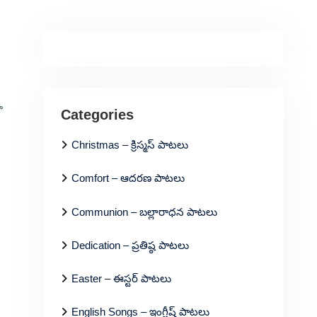
ా
Categories
Christmas – క్రిస్మస్ పాటలు
Comfort – ఆదరణ పాటలు
Communion – బల్లారాధన పాటలు
Dedication – ప్రతిష్ఠ పాటలు
Easter – ఈస్టర్ పాటలు
English Songs – ఇంగ్లీష్ పాటలు