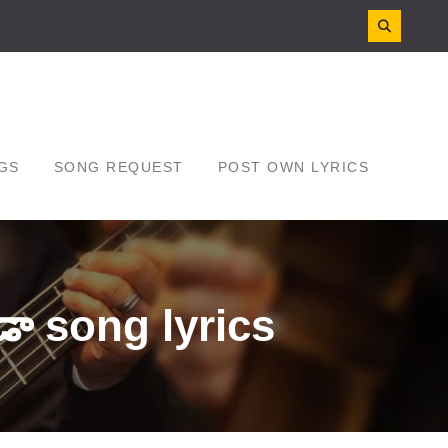
GS
SONG REQUEST
POST OWN LYRICS
ా song lyrics