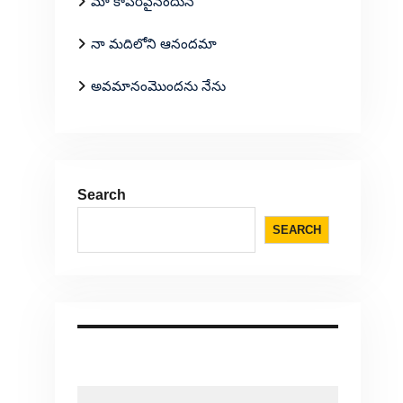
మా కాపరివైనందున
నా మదిలోని ఆనందమా
అవమానంమొందను నేను
Search
SEARCH