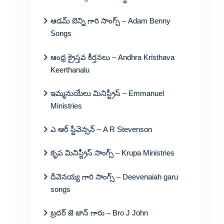
ఆడమ్ బెన్ని గారి సాంగ్స్ – Adam Benny
Songs
ఆంధ్ర క్రైస్తవ కీర్తనలు – Andhra Kristhava
Keerthanalu
ఇమ్మనుయేలు మినిస్ట్రీస్ – Emmanuel
Ministries
ఎ ఆర్ స్టీవెన్సన్ – A R Stevenson
కృప మినిస్ట్రీస్ సాంగ్స్ – Krupa Ministries
దీవెనయ్య గారి సాంగ్స్ – Deevenaiah garu
songs
బ్రదర్ జె జాన్ గారు – Bro J John