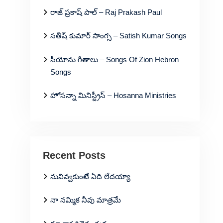
రాజ్ ప్రకాష్ పాల్ – Raj Prakash Paul
సతీష్ కుమార్ సాంగ్స – Satish Kumar Songs
సీయోను గీతాలు – Songs Of Zion Hebron
Songs
హోసన్నా మినిస్ట్రీస్ – Hosanna Ministries
Recent Posts
నువివ్వకుంటే ఏది లేదయ్యా
నా నమ్మిక నీవు మాత్రమే