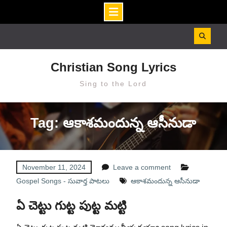
Skip
to
content
Christian Song Lyrics
Sing to the Lord
Tag: ఆకాశమందున్న ఆసీనుడా
November 11, 2024
Leave a comment
Gospel Songs - సువార్త పాటలు
ఆకాశమందున్న ఆసీనుడా
ఏ చెట్టు గుట్ట పుట్ట మట్టి