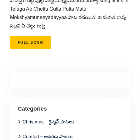
ఏ చెట్టు గుట్ట పుట్ట మట్టి మోక్ష్యమునీయదయ్యా song lyrics in
Telugu Ae Chettu Gutta Putta Matti
Mokshyamuneeyadayyaa పాట రచయిత: బి సంగీత రావు
పల్లవి ఏ చెట్టు గుట్ట
FULL SONG
Categories
Christmas – క్రిస్మస్ పాటలు
Comfort – ఆదరణ పాటలు