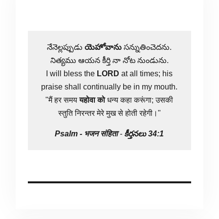
నేనెల్లప్పుడు
యెహోవాను
సన్నుతించెదను.
నిత్యము ఆయన కీర్తి నా నోట నుండును.
I will bless the
LORD
at all times; his
praise shall continually be in my mouth.
"मैं हर समय
यहोवा
को
धन्य कहा करूंगा; उसकी
स्तुति निरन्तर मेरे मुख से होती रहेगी।"
Psalm -
भजन संहिता
-
కీర్తనలు 34:1