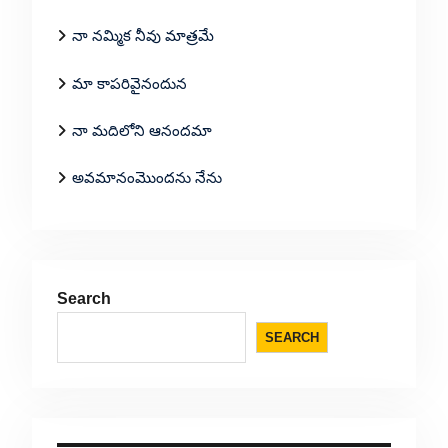
నా నమ్మిక నీవు మాత్రమే
మా కాపరివైనందున
నా మదిలోని ఆనందమా
అవమానంమొందను నేను
Search
SEARCH