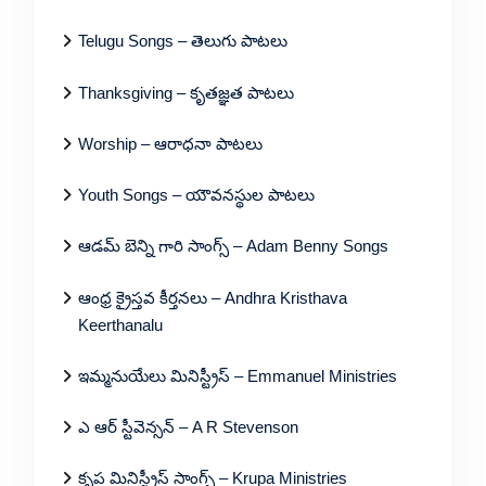
Telugu Songs – తెలుగు పాటలు
Thanksgiving – కృతజ్ఞత పాటలు
Worship – ఆరాధనా పాటలు
Youth Songs – యౌవనస్థుల పాటలు
ఆడమ్ బెన్ని గారి సాంగ్స్ – Adam Benny Songs
ఆంధ్ర క్రైస్తవ కీర్తనలు – Andhra Kristhava
Keerthanalu
ఇమ్మనుయేలు మినిస్ట్రీస్ – Emmanuel Ministries
ఎ ఆర్ స్టీవెన్సన్ – A R Stevenson
కృప మినిస్ట్రీస్ సాంగ్స్ – Krupa Ministries