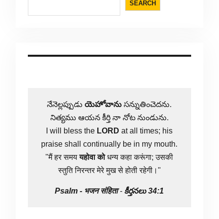
SEARCH
నేనెల్లప్పుడు
యెహోవాను
సన్నుతించెదను.
నిత్యము ఆయన కీర్తి నా నోట నుండును.
I will bless the
LORD
at all times; his
praise shall continually be in my mouth.
"मैं हर समय
यहोवा
को
धन्य कहा करूंगा; उसकी
स्तुति निरन्तर मेरे मुख से होती रहेगी।"
Psalm -
भजन संहिता
-
కీర్తనలు 34:1