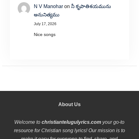
N V Manohar
on
నీ కృపాతిశయమును
అనునిత్యము
July 17, 2026
Nice songs
About Us
Welcome to
christiantelugulyrics.com
your go-to
resource for Christian song lyrics! Our mission is to
make it easy for everyone to find, share, and