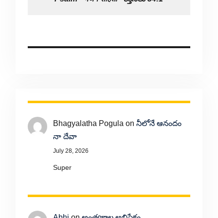
Bhagyalatha Pogula
on
నీలోనే ఆనందం
నా దేవా
July 28, 2026
Super
Abhi
on
అంత్యకాల అభిషేకం