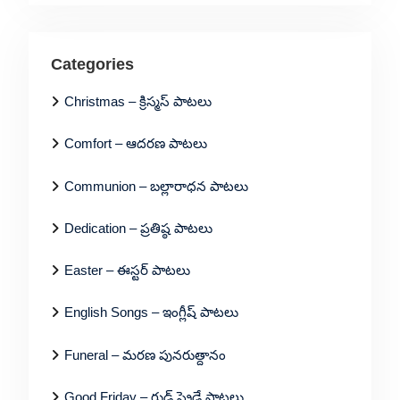
Categories
Christmas – క్రిస్మస్ పాటలు
Comfort – ఆదరణ పాటలు
Communion – బల్లారాధన పాటలు
Dedication – ప్రతిష్ఠ పాటలు
Easter – ఈస్టర్ పాటలు
English Songs – ఇంగ్లీష్ పాటలు
Funeral – మరణ పునరుత్దానం
Good Friday – గుడ్ ఫ్రైడే పాటలు