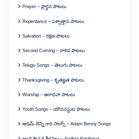
Prayer – ప్రార్థన పాటలు
Repentance – పశ్చాత్తాప పాటలు
Salvation – రక్షణ పాటలు
Second Coming – రాకడ పాటలు
Telugu Songs – తెలుగు పాటలు
Thanksgiving – కృతజ్ఞత పాటలు
Worship – ఆరాధనా పాటలు
Youth Songs – యౌవనస్థుల పాటలు
ఆడమ్ బెన్ని గారి సాంగ్స్ – Adam Benny Songs
ఆంధ్ర క్రైస్తవ కీర్తనలు – Andhra Kristhava