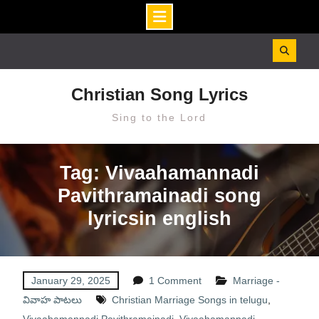
Skip
to
content
Christian Song Lyrics
Sing to the Lord
Tag: Vivaahamannadi
Pavithramainadi song
lyricsin english
January 29, 2025
1 Comment
Marriage -
వివాహ పాటలు
Christian Marriage Songs in telugu
,