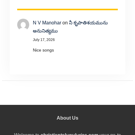
N V Manohar
on
నీ కృపాతిశయమును
అనునిత్యము
July 17, 2026
Nice songs
About Us