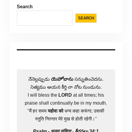
Search
SEARCH
నేనెల్లప్పుడు
యెహోవాను
సన్నుతించెదను.
నిత్యము ఆయన కీర్తి నా నోట నుండును.
I will bless the
LORD
at all times; his
praise shall continually be in my mouth.
"मैं हर समय
यहोवा
को
धन्य कहा करूंगा; उसकी
स्तुति निरन्तर मेरे मुख से होती रहेगी।"
Psalm -
भजन संहिता
-
కీర్తనలు 34:1