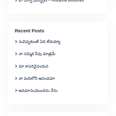
హోసన్నా మినిస్ట్రీస్ – Hosanna Ministries
Recent Posts
నువివ్వకుంటే ఏది లేదయ్యా
నా నమ్మిక నీవు మాత్రమే
మా కాపరివైనందున
నా మదిలోని ఆనందమా
అవమానంమొందను నేను