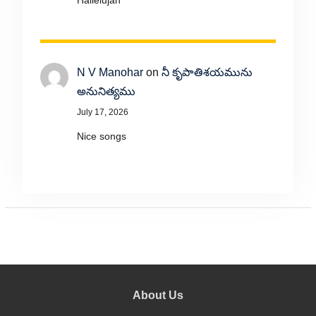
Hallelujah
N V Manohar
on
నీ కృపాతిశయమును
అనునిత్యము
July 17, 2026
Nice songs
About Us