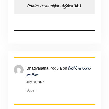
Psalm -
भजन संहिता
-
కీర్తనలు 34:1
Bhagyalatha Pogula
on
నీలోనే ఆనందం
నా దేవా
July 28, 2026
Super