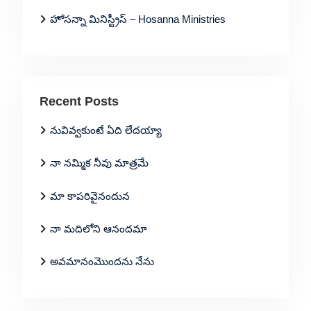
హోసన్నా మినిస్ట్రీస్ – Hosanna Ministries
Recent Posts
నువివ్వకుంటే ఏది లేదయ్యా
నా నమ్మిక నీవు మాత్రమే
మా కాపరివైనందున
నా మదిలోని ఆనందమా
అవమానంమొందను నేను