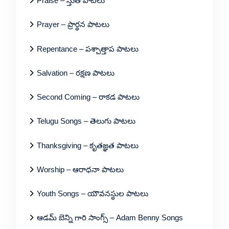
Praise – స్తుతి పాటలు
Prayer – ప్రార్థన పాటలు
Repentance – పశ్చాత్తాప పాటలు
Salvation – రక్షణ పాటలు
Second Coming – రాకడ పాటలు
Telugu Songs – తెలుగు పాటలు
Thanksgiving – కృతజ్ఞత పాటలు
Worship – ఆరాధనా పాటలు
Youth Songs – యౌవనస్థుల పాటలు
ఆడమ్ బెన్ని గారి సాంగ్స్ – Adam Benny Songs