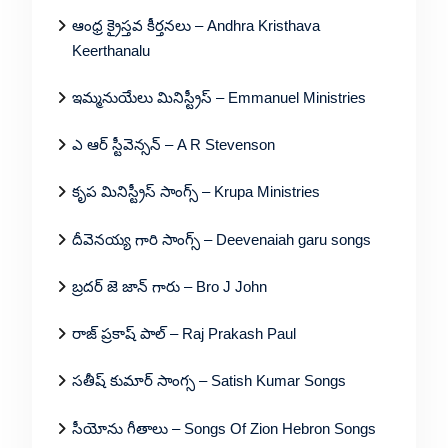
ఆంధ్ర క్రైస్తవ కీర్తనలు – Andhra Kristhava
Keerthanalu
ఇమ్మనుయేలు మినిస్ట్రీస్ – Emmanuel Ministries
ఎ ఆర్ స్టీవెన్సన్ – A R Stevenson
కృప మినిస్ట్రీస్ సాంగ్స్ – Krupa Ministries
దీవెనయ్య గారి సాంగ్స్ – Deevenaiah garu songs
బ్రదర్ జె జాన్ గారు – Bro J John
రాజ్ ప్రకాష్ పాల్ – Raj Prakash Paul
సతీష్ కుమార్ సాంగ్స – Satish Kumar Songs
సీయోను గీతాలు – Songs Of Zion Hebron Songs