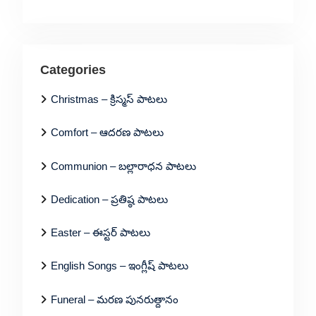
Categories
Christmas – క్రిస్మస్ పాటలు
Comfort – ఆదరణ పాటలు
Communion – బల్లారాధన పాటలు
Dedication – ప్రతిష్ఠ పాటలు
Easter – ఈస్టర్ పాటలు
English Songs – ఇంగ్లీష్ పాటలు
Funeral – మరణ పునరుత్దానం