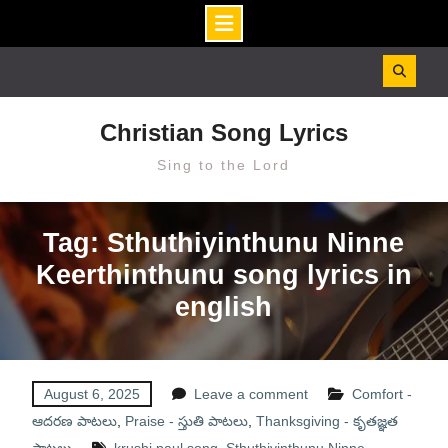
Skip
to
content
Christian Song Lyrics
Sing to the Lord
Tag: Sthuthiyinthunu Ninne
Keerthinthunu song lyrics in
english
August 6, 2025
Leave a comment
Comfort -
ఆదరణ పాటలు
,
Praise - స్తుతి పాటలు
,
Thanksgiving - కృతజ్ఞత