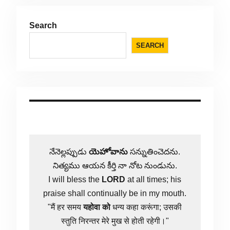
Search
SEARCH
నేనెల్లప్పుడు
యెహోవాను
సన్నుతించెదను.
నిత్యము ఆయన కీర్తి నా నోట నుండును.
I will bless the
LORD
at all times; his
praise shall continually be in my mouth.
"मैं हर समय
यहोवा
को
धन्य कहा करूंगा; उसकी
स्तुति निरन्तर मेरे मुख से होती रहेगी।"