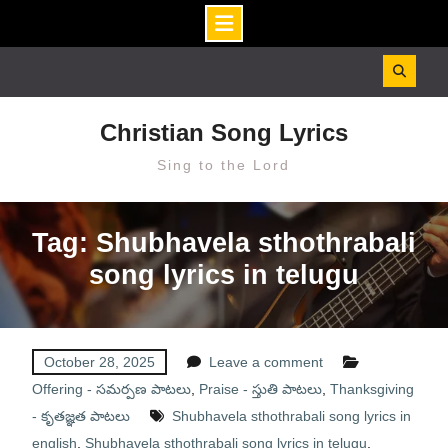
Skip
to
content
Christian Song Lyrics
Sing to the Lord
Tag: Shubhavela sthothrabali
song lyrics in telugu
October 28, 2025
Leave a comment
Offering - సమర్పణ పాటలు
,
Praise - స్తుతి పాటలు
,
Thanksgiving
- కృతజ్ఞత పాటలు
Shubhavela sthothrabali song lyrics in
english
,
Shubhavela sthothrabali song lyrics in telugu
,