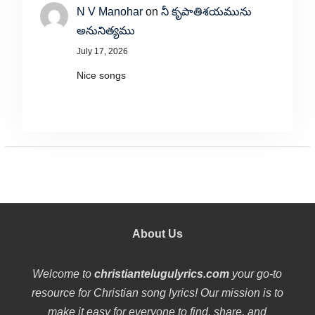
N V Manohar
on
నీ కృపాతిశయమును
అనునిత్యము
July 17, 2026
Nice songs
About Us
Welcome to
christiantelugulyrics.com
your go-to
resource for Christian song lyrics! Our mission is to
make it easy for everyone to find, share, and