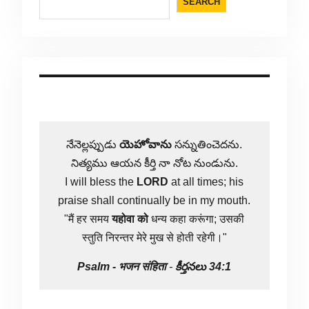
SEARCH
నేనెల్లప్పుడు
యెహోవాను
సన్నుతించెదను.
నిత్యము ఆయన కీర్తి నా నోట నుండును.
I will bless the
LORD
at all times; his
praise shall continually be in my mouth.
"मैं हर समय
यहोवा
को
धन्य कहा करूंगा; उसकी
स्तुति निरन्तर मेरे मुख से होती रहेगी।"
Psalm -
भजन संहिता
-
కీర్తనలు 34:1