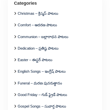
Categories
Christmas – క్రిస్మస్ పాటలు
Comfort – ఆదరణ పాటలు
Communion – బల్లారాధన పాటలు
Dedication – ప్రతిష్ఠ పాటలు
Easter – ఈస్టర్ పాటలు
English Songs – ఇంగ్లీష్ పాటలు
Funeral – మరణ పునరుత్దానం
Good Friday – గుడ్ ఫ్రైడే పాటలు
Gospel Songs – సువార్త పాటలు