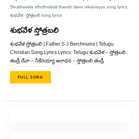
Shubhavela sthothrabali thandri deva nikainayya song lyrics
,
శుభవేళ స్తోత్రబలి song lyrics
శుభవేళ స్తోత్రబలి
శుభవేళ స్తోత్రబలి | Father S J Berchmans | Telugu
Christian Song Lyrics Lyrics: Telugu శుభవేళ – స్తోత్రబలి
తండ్రీ దేవా – నీకేనయ్యా ఆరాధన – స్తోత్రబలి తండ్రీ
FULL SONG