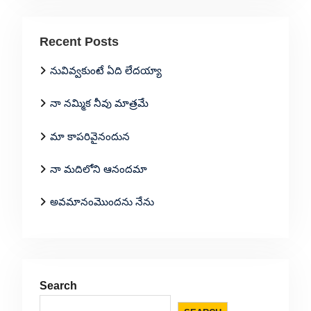
Recent Posts
నువివ్వకుంటే ఏది లేదయ్యా
నా నమ్మిక నీవు మాత్రమే
మా కాపరివైనందున
నా మదిలోని ఆనందమా
అవమానంమొందను నేను
Search