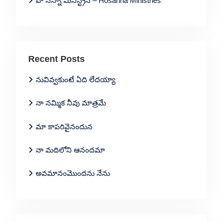
హోసన్నా మినిస్ట్రీస్ – Hosanna Ministries
Recent Posts
నువివ్వకుంటే ఏది లేదయ్యా
నా నమ్మిక నీవు మాత్రమే
మా కాపరివైనందున
నా మదిలోని ఆనందమా
అవమానంమొందను నేను