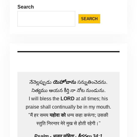
Search
SEARCH
నేనెల్లప్పుడు
యెహోవాను
సన్నుతించెదను.
నిత్యము ఆయన కీర్తి నా నోట నుండును.
I will bless the
LORD
at all times; his
praise shall continually be in my mouth.
"मैं हर समय
यहोवा
को
धन्य कहा करूंगा; उसकी
स्तुति निरन्तर मेरे मुख से होती रहेगी।"
Psalm -
भजन संहिता
-
కీర్తనలు 34:1