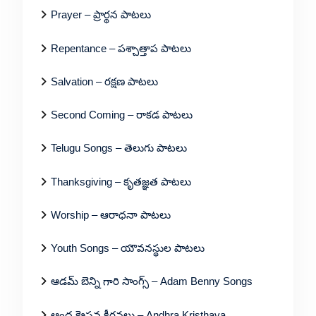
Prayer – ప్రార్థన పాటలు
Repentance – పశ్చాత్తాప పాటలు
Salvation – రక్షణ పాటలు
Second Coming – రాకడ పాటలు
Telugu Songs – తెలుగు పాటలు
Thanksgiving – కృతజ్ఞత పాటలు
Worship – ఆరాధనా పాటలు
Youth Songs – యౌవనస్థుల పాటలు
ఆడమ్ బెన్ని గారి సాంగ్స్ – Adam Benny Songs
ఆంధ్ర క్రైస్తవ కీర్తనలు – Andhra Kristhava