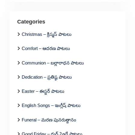
Categories
Christmas – క్రిస్మస్ పాటలు
Comfort – ఆదరణ పాటలు
Communion – బల్లారాధన పాటలు
Dedication – ప్రతిష్ఠ పాటలు
Easter – ఈస్టర్ పాటలు
English Songs – ఇంగ్లీష్ పాటలు
Funeral – మరణ పునరుత్దానం
Good Friday – గుడ్ ఫ్రైడే పాటలు