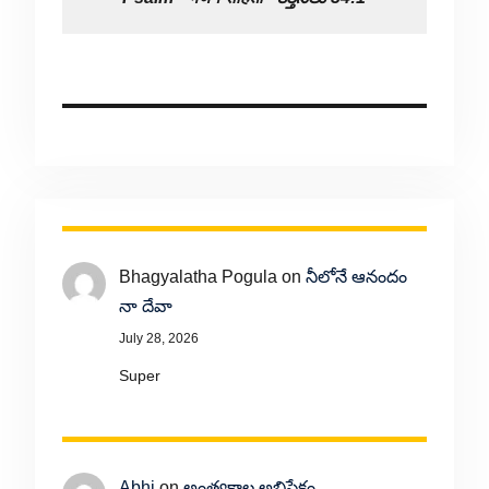
Bhagyalatha Pogula
on
నీలోనే ఆనందం
నా దేవా
July 28, 2026
Super
Abhi
on
అంత్యకాల అభిషేకం