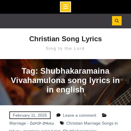
Skip
to
content
Christian Song Lyrics
Sing to the Lord
Tag: Shubhakaramaina
Vivahamulona song lyrics in
in english
February 11, 2025
Leave a comment
Marriage - వివాహ పాటలు
Christian Marriage Songs in