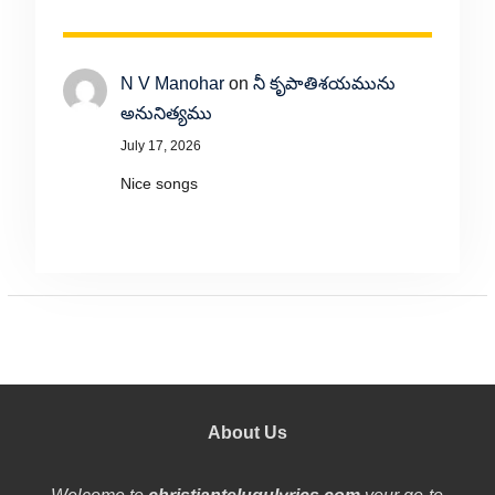
N V Manohar
on
నీ కృపాతిశయమును
అనునిత్యము
July 17, 2026
Nice songs
About Us